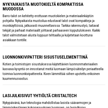
NYKYAIKAISTA MUOTOKIELTÄ KOMPAKTISSA
MUODOSSA
Barro-talot on kehitetty erottuvan muotokielen ja materiaalinkäytön
pohjalta. Nykyaikaista muotoilua edustavat talot ovat kompakteja ja
monikäyttöisiä, jatkuvasti muunneltavissa. Tarkka rakennustyö, taitavat
tekijät ja parhaat materiaalit johtavat parhaaseen lopputulokseen. Kaikki
talot valmistetaan alusta loppuun tehtaalla ja kuljetetaan koottuna
asiakkaan tontille.
LUONNONKIVIPATTERI SISUSTUSELEMENTTINÄ
Kotien ja toimistojen sisustuksessa käytettävien luonnonmateriaalien
kasvava kysyntä on innostanut meitä luomaan lämpösäteilyn periaatteella
toimiva luonnonkivipattereita. Kiven lämmittää siihen upotettu erikoinen
kuumennusvastus.
LASIJULKISIVUT YHTIÖLTÄ CRISTALTECH
Nykypäivänä, kun teknologia mahdollistaa lasista säävarmojen ja
lämmönkestävien kokonaisuuksien luomisen, on lasijulkisivu