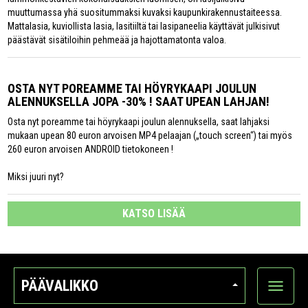
muuttumassa yhä suositummaksi kuvaksi kaupunkirakennustaiteessa.
Mattalasia, kuviollista lasia, lasitiiltä tai lasipaneelia käyttävät julkisivut
päästävät sisätiloihin pehmeää ja hajottamatonta valoa.
OSTA NYT POREAMME TAI HÖYRYKAAPI JOULUN
ALENNUKSELLA JOPA -30% ! SAAT UPEAN LAHJAN!
Osta nyt poreamme tai höyrykaapi joulun alennuksella, saat lahjaksi
mukaan upean 80 euron arvoisen MP4 pelaajan („touch screen“) tai myös
260 euron arvoisen ANDROID tietokoneen !
Miksi juuri nyt?
KATSO LISÄÄ
PÄÄVALIKKO
Näytä
kategori