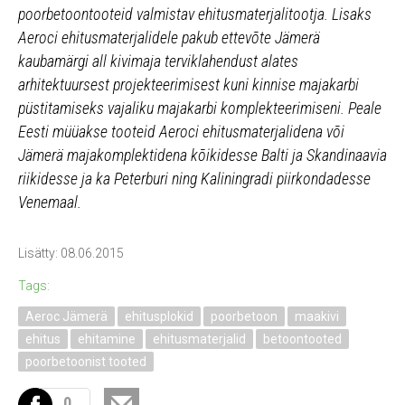
poorbetoontooteid valmistav ehitusmaterjalitootja. Lisaks
Aeroci ehitusmaterjalidele pakub ettevõte Jämerä
kaubamärgi all kivimaja terviklahendust alates
arhitektuursest projekteerimisest kuni kinnise majakarbi
püstitamiseks vajaliku majakarbi komplekteerimiseni. Peale
Eesti müüakse tooteid Aeroci ehitusmaterjalidena või
Jämerä majakomplektidena kõikidesse Balti ja Skandinaavia
riikidesse ja ka Peterburi ning Kaliningradi piirkondadesse
Venemaal.
Lisätty: 08.06.2015
Tags:
Aeroc Jämerä
ehitusplokid
poorbetoon
maakivi
ehitus
ehitamine
ehitusmaterjalid
betoontooted
poorbetoonist tooted
0