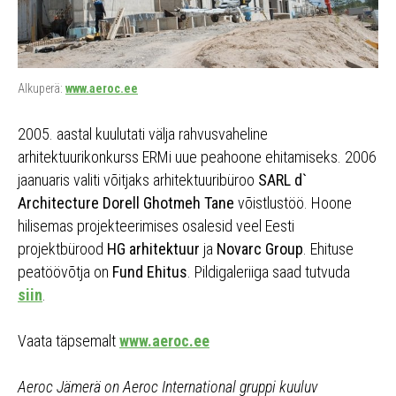
Alkuperä:
www.aeroc.ee
2005. aastal kuulutati välja rahvusvaheline
arhitektuurikonkurss ERMi uue peahoone ehitamiseks. 2006
jaanuaris valiti võitjaks arhitektuuribüroo
SARL d`
Architecture Dorell Ghotmeh Tane
võistlustöö. Hoone
hilisemas projekteerimises osalesid veel Eesti
projektbürood
HG arhitektuur
ja
Novarc Group
. Ehituse
peatöövõtja on
Fund Ehitus
. Pildigaleriiga saad tutvuda
siin
.
Vaata täpsemalt
www.aeroc.ee
Aeroc Jämerä on Aeroc International gruppi kuuluv