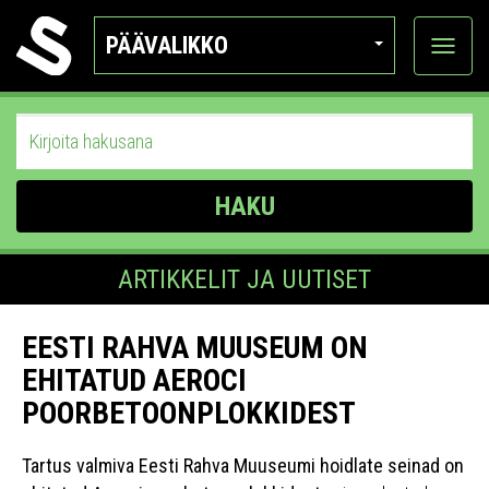
PÄÄVALIKKO
Näytä
kategor
HAKU
ARTIKKELIT JA UUTISET
EESTI RAHVA MUUSEUM ON
EHITATUD AEROCI
POORBETOONPLOKKIDEST
Tartus valmiva Eesti Rahva Muuseumi hoidlate seinad on