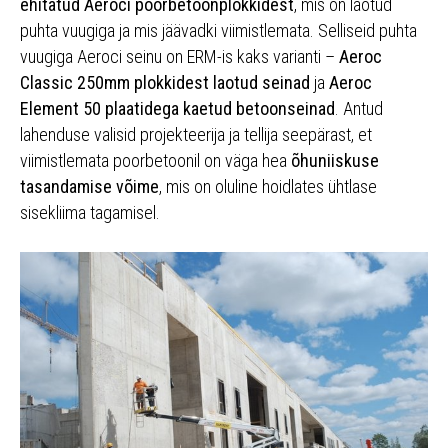
ehitatud Aeroci poorbetoonplokkidest
, mis on laotud
puhta vuugiga ja mis jäävadki viimistlemata. Selliseid puhta
vuugiga Aeroci seinu on ERM-is kaks varianti –
Aeroc
Classic 250mm plokkidest laotud seinad
ja
Aeroc
Element 50 plaatidega kaetud betoonseinad
. Antud
lahenduse valisid projekteerija ja tellija seepärast, et
viimistlemata poorbetoonil on väga hea
õhuniiskuse
tasandamise võime
, mis on oluline hoidlates ühtlase
sisekliima tagamisel.