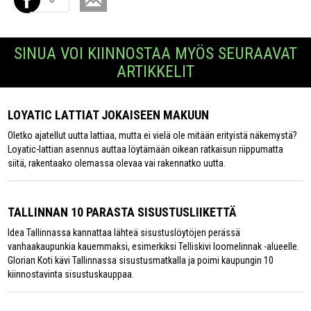
SINUA VOI KIINNOSTAA MYÖS SEURAAVAT
ARTIKKELIT
LOYATIC LATTIAT JOKAISEEN MAKUUN
Oletko ajatellut uutta lattiaa, mutta ei vielä ole mitään erityistä näkemystä?
Loyatic-lattian asennus auttaa löytämään oikean ratkaisun riippumatta
siitä, rakentaako olemassa olevaa vai rakennatko uutta.
TALLINNAN 10 PARASTA SISUSTUSLIIKETTÄ
Idea Tallinnassa kannattaa lähteä sisustuslöytöjen perässä
vanhaakaupunkia kauemmaksi, esimerkiksi Telliskivi loomelinnak -alueelle.
Glorian Koti kävi Tallinnassa sisustusmatkalla ja poimi kaupungin 10
kiinnostavinta sisustuskauppaa.