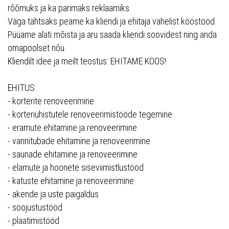
rõõmuks ja ka parimaks reklaamiks.
Väga tähtsaks peame ka kliendi ja ehitaja vahelist kööstööd.
Püüame alati mõista ja aru saada kliendi soovidest ning anda
omapoolset nõu.
Kliendilt idee ja meilt teostus: EHITAME KOOS!
EHITUS
- korterite renoveerimine
- korteriühistutele renoveerimistööde tegemine
- eramute ehitamine ja renoveerimine
- vannitubade ehitamine ja renoveerimine
- saunade ehitamine ja renoveerimine
- elamute ja hoonete siseviimistlustööd
- katuste ehitamine ja renoveerimine
- akende ja uste paigaldus
- soojustustööd
- plaatimistööd