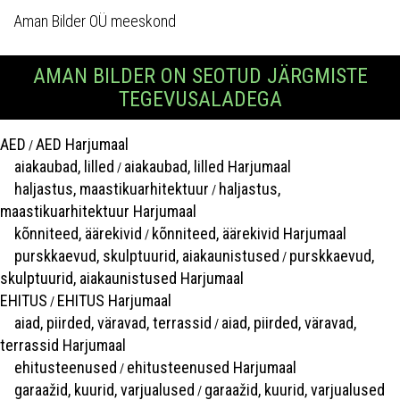
Aman Bilder OÜ meeskond
AMAN BILDER ON SEOTUD JÄRGMISTE
TEGEVUSALADEGA
AED
AED Harjumaal
/
aiakaubad, lilled
aiakaubad, lilled Harjumaal
/
haljastus, maastikuarhitektuur
haljastus,
/
maastikuarhitektuur Harjumaal
kõnniteed, äärekivid
kõnniteed, äärekivid Harjumaal
/
purskkaevud, skulptuurid, aiakaunistused
purskkaevud,
/
skulptuurid, aiakaunistused Harjumaal
EHITUS
EHITUS Harjumaal
/
aiad, piirded, väravad, terrassid
aiad, piirded, väravad,
/
terrassid Harjumaal
ehitusteenused
ehitusteenused Harjumaal
/
garaažid, kuurid, varjualused
garaažid, kuurid, varjualused
/