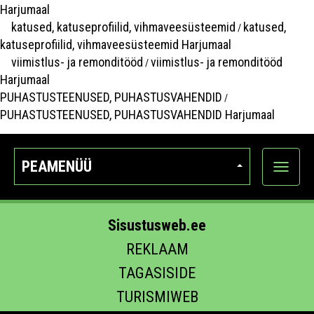
Harjumaal
katused, katuseprofiilid, vihmaveesüsteemid
katused,
/
katuseprofiilid, vihmaveesüsteemid Harjumaal
viimistlus- ja remonditööd
viimistlus- ja remonditööd
/
Harjumaal
PUHASTUSTEENUSED, PUHASTUSVAHENDID
/
PUHASTUSTEENUSED, PUHASTUSVAHENDID Harjumaal
PEAMENÜÜ
Ava
kategoo
Sisustusweb.ee
REKLAAM
TAGASISIDE
TURISMIWEB