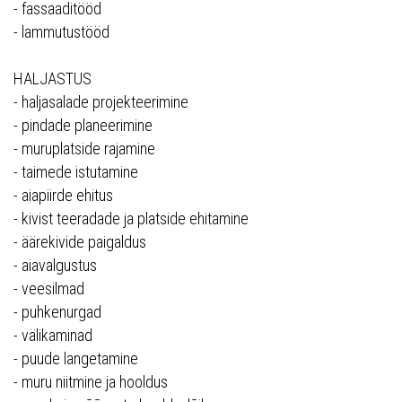
- fassaaditööd
- lammutustööd
HALJASTUS
- haljasalade projekteerimine
- pindade planeerimine
- muruplatside rajamine
- taimede istutamine
- aiapiirde ehitus
- kivist teeradade ja platside ehitamine
- äärekivide paigaldus
- aiavalgustus
- veesilmad
- puhkenurgad
- välikaminad
- puude langetamine
- muru niitmine ja hooldus