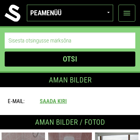
PEAMENÜÜ
Ava
katego
OTSI
AMAN BILDER
E-MAIL:
SAADA KIRI
AMAN BILDER / FOTOD