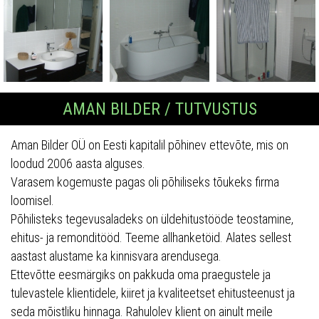
AMAN BILDER / TUTVUSTUS
Aman Bilder OÜ on Eesti kapitalil põhinev ettevõte, mis on
loodud 2006 aasta alguses.
Varasem kogemuste pagas oli põhiliseks tõukeks firma
loomisel.
Põhilisteks tegevusaladeks on üldehitustööde teostamine,
ehitus- ja remonditööd. Teeme allhanketöid. Alates sellest
aastast alustame ka kinnisvara arendusega.
Ettevõtte eesmärgiks on pakkuda oma praegustele ja
tulevastele klientidele, kiiret ja kvaliteetset ehitusteenust ja
seda mõistliku hinnaga. Rahulolev klient on ainult meile