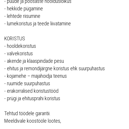
- puude ja põõsaste hoolduslõikus
- hekkide pügamine
- lehtede riisumine
- lumekoristus ja teede liivatamine
KORISTUS
- hooldekoristus
- valvekoristus
- akende ja klaaspindade pesu
- ehitus ja remondijärgne koristus ehk suurpuhastus
- kojamehe – majahoidja teenus
- ruumide suurpuhastus
- erakorralised koristustööd
- prügi ja ehitusprahi koristus
Tehtud töödele garantii.
Meeldivale koostööle lootes,