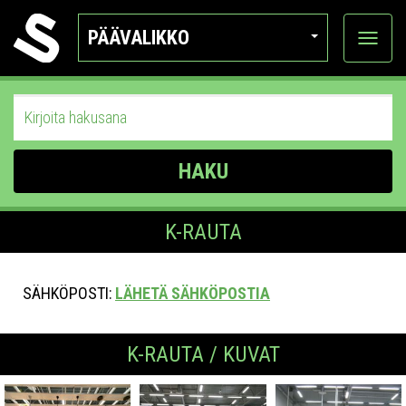
PÄÄVALIKKO
Näytä
kategor
HAKU
K-RAUTA
SÄHKÖPOSTI:
LÄHETÄ SÄHKÖPOSTIA
K-RAUTA / KUVAT