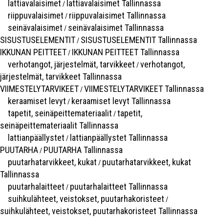
lattiavalaisimet
lattiavalaisimet Tallinnassa
/
riippuvalaisimet
riippuvalaisimet Tallinnassa
/
seinävalaisimet
seinävalaisimet Tallinnassa
/
SISUSTUSELEMENTIT
SISUSTUSELEMENTIT Tallinnassa
/
IKKUNAN PEITTEET
IKKUNAN PEITTEET Tallinnassa
/
verhotangot, järjestelmät, tarvikkeet
verhotangot,
/
järjestelmät, tarvikkeet Tallinnassa
VIIMESTELYTARVIKEET
VIIMESTELYTARVIKEET Tallinnassa
/
keraamiset levyt
keraamiset levyt Tallinnassa
/
tapetit, seinäpeittemateriaalit
tapetit,
/
seinäpeittemateriaalit Tallinnassa
lattianpäällystet
lattianpäällystet Tallinnassa
/
PUUTARHA
PUUTARHA Tallinnassa
/
puutarhatarvikkeet, kukat
puutarhatarvikkeet, kukat
/
Tallinnassa
puutarhalaitteet
puutarhalaitteet Tallinnassa
/
suihkulähteet, veistokset, puutarhakoristeet
/
suihkulähteet, veistokset, puutarhakoristeet Tallinnassa