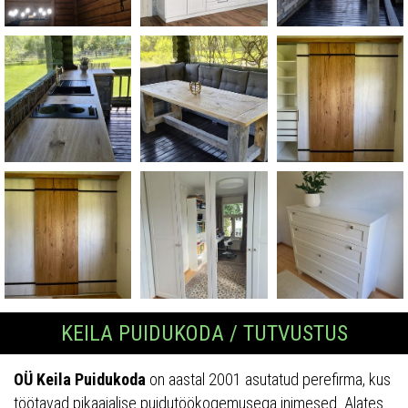
KEILA PUIDUKODA / TUTVUSTUS
OÜ Keila Puidukoda
on aastal 2001 asutatud perefirma, kus
töötavad pikaajalise puidutöökogemusega inimesed. Alates