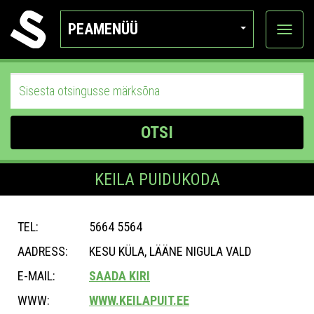
PEAMENÜÜ
Ava
katego
OTSI
KEILA PUIDUKODA
TEL:
5664 5564
AADRESS:
KESU KÜLA, LÄÄNE NIGULA VALD
E-MAIL:
SAADA KIRI
WWW:
WWW.KEILAPUIT.EE