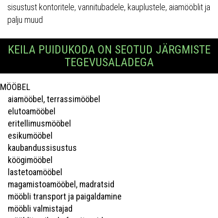
sisustust kontoritele, vannitubadele, kauplustele, aiamööblit ja
palju muud
KEILA PUIDUKODA ON SEOTUD JÄRGMISTE
TEGEVUSALADEGA
MÖÖBEL
aiamööbel, terrassimööbel
elutoamööbel
eritellimusmööbel
esikumööbel
kaubandussisustus
köögimööbel
lastetoamööbel
magamistoamööbel, madratsid
mööbli transport ja paigaldamine
mööbli valmistajad