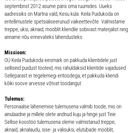
septembrist 2012 asume päris oma ruumides. Uueks
aadressiks on Martna vald, Kesu küla. Keila Puidukoda on
eritellimustele spetsialiseerunud väikeettevõte. Valmistame
treppe, uksi, aknaid, mööblit kliendile sobivast materjalist ning
anname nõu erinevateks lahendusteks.
Missioon:
OÜ Keila Puidukoda eesmärk on pakkuda klientidele just
selliseid puidust tooteid, mis rahuldaksid klientide vajadused.
Sellepärast ei tegelemegi eritöödega, et pakkuda kliendi
kõiki soove arvesse võtvat toodangut.
Tulemus:
Personaalse lähenemise tulemusena valmib toode, mis on
ainulaadne ja millele olete andnud kuju ja hinge just Teie.
Sellise koostöö tulemusena oleme valmistanud treppe,
aknaid, aknalaudu, sise- ja välisuksi, elutubade mööblit,