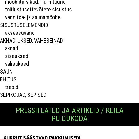
mööblitarvikud, -furnituurid
toitlustusettevõtete sisustus
vannitoa- ja saunamööbel
SISUSTUSELEMENDID
aksessuaarid
AKNAD, UKSED, VAHESEINAD
aknad
siseuksed
välisuksed
SAUN
EHITUS
trepid
SEPIKOJAD, SEPISED
PRESSITEATED JA ARTIKLID / KEILA
PUIDUKODA
KUKRUT SÄÄSTVAD PAKKUMISED!