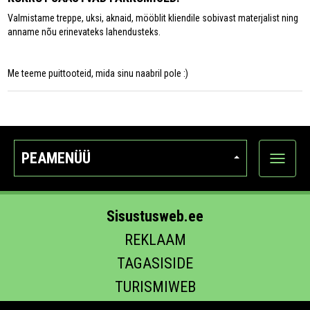
Valmistame treppe, uksi, aknaid, mööblit kliendile sobivast materjalist ning
anname nõu erinevateks lahendusteks.
Me teeme puittooteid, mida sinu naabril pole :)
PEAMENÜÜ
Ava
kategoo
Sisustusweb.ee
REKLAAM
TAGASISIDE
TURISMIWEB