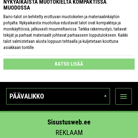
NYKYAIKAISTA MUOTOKIELTÄ KOMPAKTISSA
MUODOSSA
Barro-talot on kehitetty erottuvan muotokielen ja materiaalinkäytön
pohjalta. Nykyaikaista muotoilua edustavat talot ovat kompakteja ja
monikäyttöisiä, jatkuvasti muunneltavissa. Tarkka rakennustyö, taitavat
tekijät ja parhaat materiaalit johtavat parhaaseen lopputulokseen. Kaikki
talot valmistetaan alusta loppuun tehtaalla ja kuljetetaan koottuna
asiakkaan tontille.
KATSO LISÄÄ
PÄÄVALIKKO
Näytä
kategori
Sisustusweb.ee
REKLAAM