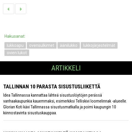
Hakusanat:
lukkoapu
ovensulkimet
äänilukko
lukkojärjestelmät
ovien lukot
ARTIKKELI
TALLINNAN 10 PARASTA SISUSTUSLIIKETTÄ
Idea Tallinnassa kannattaa lähteä sisustuslöytöjen perässä
vanhaakaupunkia kauemmaksi, esimerkiksi Telliskivi loomelinnak -alueelle.
Glorian Koti kävi Tallinnassa sisustusmatkalla ja poimi kaupungin 10
kiinnostavinta sisustuskauppaa.