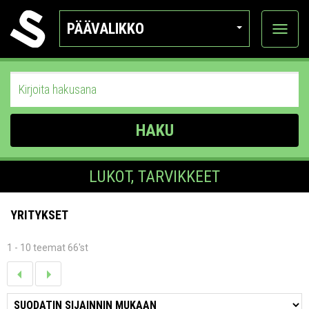
PÄÄVALIKKO
Näytä
kategor
HAKU
LUKOT, TARVIKKEET
YRITYKSET
1 - 10 teemat 66'st