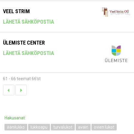
VEEL STRIM
LÄHETÄ SÄHKÖPOSTIA
ÜLEMISTE CENTER
LÄHETÄ SÄHKÖPOSTIA
61 - 66 teemat 66'st
Hakusanat:
äänilukko
lukkoapu
turvalukot
avain
ovien lukot