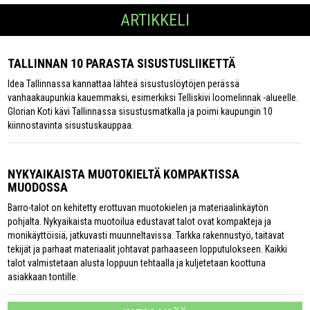
ARTIKKELI
TALLINNAN 10 PARASTA SISUSTUSLIIKETTÄ
Idea Tallinnassa kannattaa lähteä sisustuslöytöjen perässä
vanhaakaupunkia kauemmaksi, esimerkiksi Telliskivi loomelinnak -alueelle.
Glorian Koti kävi Tallinnassa sisustusmatkalla ja poimi kaupungin 10
kiinnostavinta sisustuskauppaa.
NYKYAIKAISTA MUOTOKIELTÄ KOMPAKTISSA
MUODOSSA
Barro-talot on kehitetty erottuvan muotokielen ja materiaalinkäytön
pohjalta. Nykyaikaista muotoilua edustavat talot ovat kompakteja ja
monikäyttöisiä, jatkuvasti muunneltavissa. Tarkka rakennustyö, taitavat
tekijät ja parhaat materiaalit johtavat parhaaseen lopputulokseen. Kaikki
talot valmistetaan alusta loppuun tehtaalla ja kuljetetaan koottuna
asiakkaan tontille.