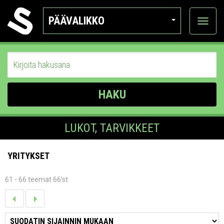
PÄÄVALIKKO
Näytä
kategor
HAKU
LUKOT, TARVIKKEET
YRITYKSET
61 - 66 teemat 66'st