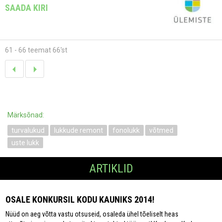
SAADA KIRI
61 - 66 teemat 66'st
Märksõnad:
turvalukud
lukkude remont
fonolukk
võtmed
uste lukk
ARTIKLID
OSALE KONKURSIL KODU KAUNIKS 2014!
Nüüd on aeg võtta vastu otsuseid, osaleda ühel tõeliselt heas