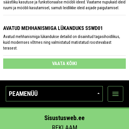
säästliku kasutuse ja funkstionaalse mööbli ideed. Vaatame nupukaid ideid
ruumi ja mööbli kasutamisel, samuti leidlikke ideid asjade paigutamisel.
AVATUD MEHHANISMIGA LÜKANDUKS SSWD01
Avatud mehhanismiga lükandukse detailid on disainitud tagasihoidlikus,
kuid modernses võtmes ning valmistatud matistatud roostevabast
terasest.
VAATA KÕIKI
PEAMENÜÜ
Ava
kategoo
Sisustusweb.ee
REKLAAM