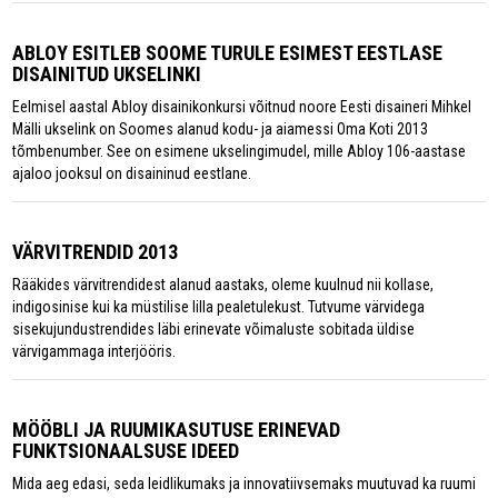
ABLOY ESITLEB SOOME TURULE ESIMEST EESTLASE
DISAINITUD UKSELINKI
Eelmisel aastal Abloy disainikonkursi võitnud noore Eesti disaineri Mihkel
Mälli ukselink on Soomes alanud kodu- ja aiamessi Oma Koti 2013
tõmbenumber. See on esimene ukselingimudel, mille Abloy 106-aastase
ajaloo jooksul on disaininud eestlane.
VÄRVITRENDID 2013
Rääkides värvitrendidest alanud aastaks, oleme kuulnud nii kollase,
indigosinise kui ka müstilise lilla pealetulekust. Tutvume värvidega
sisekujundustrendides läbi erinevate võimaluste sobitada üldise
värvigammaga interjööris.
MÖÖBLI JA RUUMIKASUTUSE ERINEVAD
FUNKTSIONAALSUSE IDEED
Mida aeg edasi, seda leidlikumaks ja innovatiivsemaks muutuvad ka ruumi