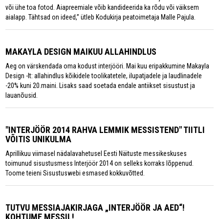
või ühe toa fotod. Aiapreemiale võib kandideerida ka rõdu või väiksem
aialapp. Tähtsad on ideed,” ütleb Kodukirja peatoimetaja Malle Pajula.
MAKAYLA DESIGN MAIKUU ALLAHINDLUS
Aeg on värskendada oma kodust interjööri. Mai kuu eripakkumine Makayla
Design -lt: allahindlus kõikidele toolikatetele, ilupatjadele ja laudlinadele
-20% kuni 20.maini. Lisaks saad soetada endale antiikset sisustust ja
lauanõusid.
"INTERJÖÖR 2014 RAHVA LEMMIK MESSISTEND" TIITLI
VÕITIS UNIKULMA
Aprillikuu viimasel nädalavahetusel Eesti Näituste messikeskuses
toimunud sisustusmess Interjöör 2014 on selleks korraks lõppenud.
Toome teieni Sisustuswebi esmased kokkuvõtted.
TUTVU MESSIAJAKIRJAGA „INTERJÖÖR JA AED“!
KOHTUME MESSIL!