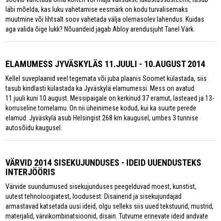
läbi mõelda, kas luku vahetamise eesmärk on kodu turvalisemaks
muutmine või lihtsalt soov vahetada välja olemasolev lahendus. Kuidas
aga valida õige lukk? Nõuandeid jagab Abloy arendusjuht Tanel Värk.
ELAMUMESS JYVÄSKYLÄS 11.JUULI - 10.AUGUST 2014
Kellel suveplaanid veel tegemata või juba plaanis Soomet külastada, siis
tasub kindlasti külastada ka Jyväskylä elamumessi. Mess on avatud
11.juuli kuni 10.august. Messipaigale on kerkinud 37 eramut, lasteaed ja 13-
korruseline tornelamu. On nii üheinimese kodud, kui ka suurte perede
elamud. Jyväskylä asub Helsingist 268 km kaugusel, umbes 3 tunnise
autosõidu kaugusel.
VÄRVID 2014 SISEKUJUNDUSES - IDEID UUENDUSTEKS
INTERJÖÖRIS
Värvide suundumused sisekujunduses peegelduvad moest, kunstist,
uutest tehnoloogiatest, loodusest. Disainerid ja sisekujundajad
armastavad katsetada uusi ideid, olgu selleks siis uued tekstuurid, mustrid,
materjalid, värvikombinatsioonid, disain. Tutvume erinevate ideid andvate