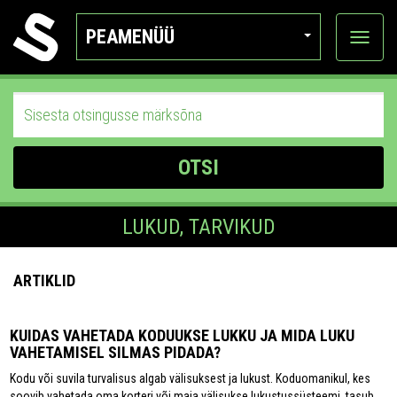
PEAMENÜÜ
Ava
katego
OTSI
LUKUD, TARVIKUD
ARTIKLID
KUIDAS VAHETADA KODUUKSE LUKKU JA MIDA LUKU
VAHETAMISEL SILMAS PIDADA?
Kodu või suvila turvalisus algab välisuksest ja lukust. Koduomanikul, kes
soovib vahetada oma korteri või maja välisukse lukustussüsteemi, tasub