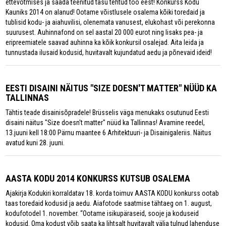
ettevõtmises ja saada teenitud tasu tehtud töö eest! Konkurss Kodu
Kauniks 2014 on alanud! Ootame võistlusele osalema kõiki toredaid ja
tublisid kodu- ja aiahuvilisi, olenemata vanusest, elukohast või perekonna
suurusest. Auhinnafond on sel aastal 20 000 eurot ning lisaks pea- ja
eripreemiatele saavad auhinna ka kõik konkursil osalejad. Aita leida ja
tunnustada ilusaid kodusid, huvitavalt kujundatud aedu ja põnevaid ideid!
EESTI DISAINI NÄITUS "SIZE DOESN'T MATTER" NÜÜD KA
TALLINNAS
Tähtis teade disainisõpradele! Brüsselis väga menukaks osutunud Eesti
disaini näitus "Size doesn't matter" nüüd ka Tallinnas! Avamine reedel,
13.juuni kell 18:00 Pärnu maantee 6 Arhitektuuri- ja Disainigaleriis. Näitus
avatud kuni 28. juuni.
AASTA KODU 2014 KONKURSS KUTSUB OSALEMA
Ajakirja Kodukiri korraldatav 18. korda toimuv AASTA KODU konkurss ootab
taas toredaid kodusid ja aedu. Aiafotode saatmise tähtaeg on 1. august,
kodufotodel 1. november. “Ootame isikupäraseid, sooje ja koduseid
kodusid. Oma kodust võib saata ka lihtsalt huvitavalt välja tulnud lahenduse