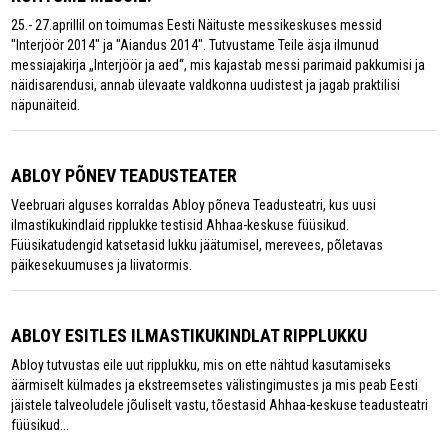
25.- 27.aprillil on toimumas Eesti Näituste messikeskuses messid
"Interjöör 2014" ja "Aiandus 2014". Tutvustame Teile äsja ilmunud
messiajakirja „Interjöör ja aed“, mis kajastab messi parimaid pakkumisi ja
näidisarendusi, annab ülevaate valdkonna uudistest ja jagab praktilisi
näpunäiteid.
ABLOY PÕNEV TEADUSTEATER
Veebruari alguses korraldas Abloy põneva Teadusteatri, kus uusi
ilmastikukindlaid ripplukke testisid Ahhaa-keskuse füüsikud.
Füüsikatudengid katsetasid lukku jäätumisel, merevees, põletavas
päikesekuumuses ja liivatormis.
ABLOY ESITLES ILMASTIKUKINDLAT RIPPLUKKU
Abloy tutvustas eile uut ripplukku, mis on ette nähtud kasutamiseks
äärmiselt külmades ja ekstreemsetes välistingimustes ja mis peab Eesti
jäistele talveoludele jõuliselt vastu, tõestasid Ahhaa-keskuse teadusteatri
füüsikud...