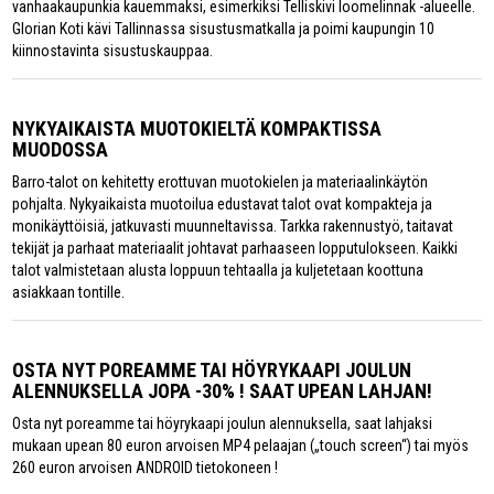
vanhaakaupunkia kauemmaksi, esimerkiksi Telliskivi loomelinnak -alueelle.
Glorian Koti kävi Tallinnassa sisustusmatkalla ja poimi kaupungin 10
kiinnostavinta sisustuskauppaa.
NYKYAIKAISTA MUOTOKIELTÄ KOMPAKTISSA
MUODOSSA
Barro-talot on kehitetty erottuvan muotokielen ja materiaalinkäytön
pohjalta. Nykyaikaista muotoilua edustavat talot ovat kompakteja ja
monikäyttöisiä, jatkuvasti muunneltavissa. Tarkka rakennustyö, taitavat
tekijät ja parhaat materiaalit johtavat parhaaseen lopputulokseen. Kaikki
talot valmistetaan alusta loppuun tehtaalla ja kuljetetaan koottuna
asiakkaan tontille.
OSTA NYT POREAMME TAI HÖYRYKAAPI JOULUN
ALENNUKSELLA JOPA -30% ! SAAT UPEAN LAHJAN!
Osta nyt poreamme tai höyrykaapi joulun alennuksella, saat lahjaksi
mukaan upean 80 euron arvoisen MP4 pelaajan („touch screen“) tai myös
260 euron arvoisen ANDROID tietokoneen !