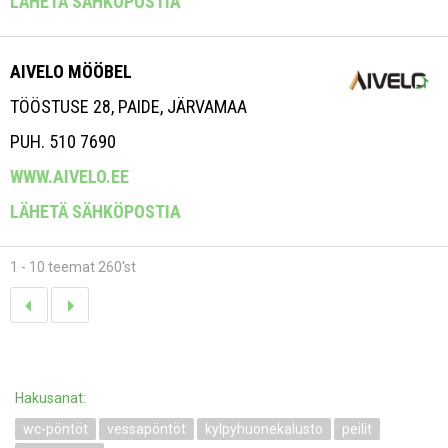
LÄHETÄ SÄHKÖPOSTIA
AIVELO MÖÖBEL
TÖÖSTUSE 28, PAIDE, JÄRVAMAA
PUH. 510 7690
WWW.AIVELO.EE
LÄHETÄ SÄHKÖPOSTIA
1 - 10 teemat 260'st
Hakusanat:
wc-pöntöt
vessapöntöt
kylpyhuonekalusto
peilit