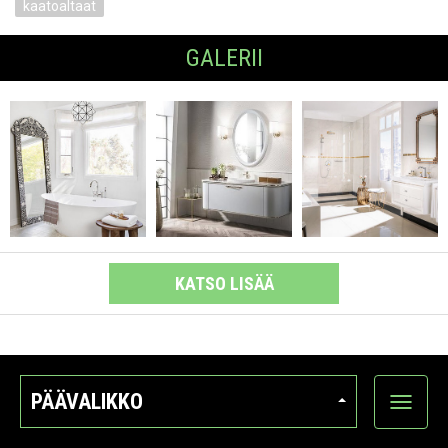
kaatoaltaat
GALERII
KATSO LISÄÄ
PÄÄVALIKKO
Näytä
kategori