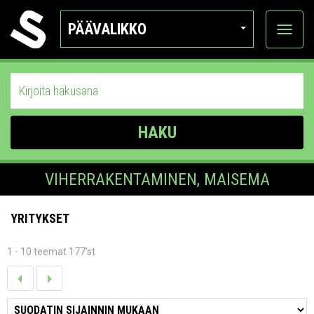
PÄÄVALIKKO
Näytä
kategor
HAKU
VIHERRAKENTAMINEN, MAISEMA
YRITYKSET
1 - 10 teemat 177'st