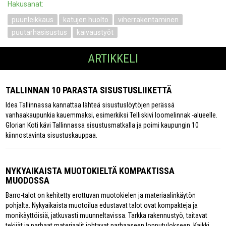
Hakusanat:
puunleikkaus
katujen huolto
viherrakentaminen
puutarhasisustus
kaivaustyöt
ARTIKKELI
TALLINNAN 10 PARASTA SISUSTUSLIIKETTÄ
Idea Tallinnassa kannattaa lähteä sisustuslöytöjen perässä
vanhaakaupunkia kauemmaksi, esimerkiksi Telliskivi loomelinnak -alueelle.
Glorian Koti kävi Tallinnassa sisustusmatkalla ja poimi kaupungin 10
kiinnostavinta sisustuskauppaa.
NYKYAIKAISTA MUOTOKIELTÄ KOMPAKTISSA
MUODOSSA
Barro-talot on kehitetty erottuvan muotokielen ja materiaalinkäytön
pohjalta. Nykyaikaista muotoilua edustavat talot ovat kompakteja ja
monikäyttöisiä, jatkuvasti muunneltavissa. Tarkka rakennustyö, taitavat
tekijät ja parhaat materiaalit johtavat parhaaseen lopputulokseen. Kaikki