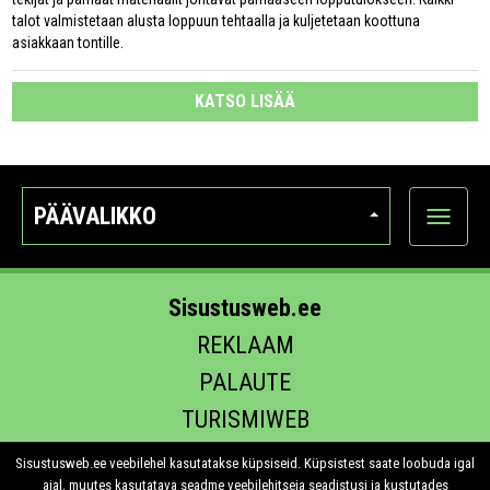
talot valmistetaan alusta loppuun tehtaalla ja kuljetetaan koottuna
asiakkaan tontille.
KATSO LISÄÄ
PÄÄVALIKKO
Näytä
kategori
Sisustusweb.ee
REKLAAM
PALAUTE
TURISMIWEB
EHITUS.EE
Sisustusweb.ee veebilehel kasutatakse küpsiseid. Küpsistest saate loobuda igal
ajal, muutes kasutatava seadme veebilehitseja seadistusi ja kustutades