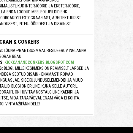
S:
PEAMISELT SKANDINAAVIALIKULT
NIMALISTLIKUD INTERJÖÖRID JA EKSTERJÖÖRID,
LLA ENDA LOODUD MEELEOLUPILDID EHK
ODBOARD'ID FOTOGRAAFIAST, ARHITEKTUURIST,
ANDUSEST, INTERJÖÖRIDEST JA DISAINIST.
ICKAN & CONKERS
S:
LÕUNA-PRANTSUSMAAL RESIDEERUV INGLANNA
BORAH BEAU
S:
KICKCANANDCONKERS.BLOGSPOT.COM
S:
BLOGI, MILLE KESKMEKS ON PEAMISELT LAPSED JA
NDEGA SEOTUD DISAIN - ENAMASTI RÕIVAD,
NGUASJAD, SISEKUJUNDUSELEMENDID JA MUUD
TAILID. BLOGI ON ERILINE, KUNA SELLE AUTORIL
BORAH'L ON HUVITAV NOSTALGILINE KÄEKIRI JA
ITSE, MIDA TÄNAPÄEVAL ENAM VÄGA EI KOHTA.
OGI VINTAAŽIFÄNNIDELE!