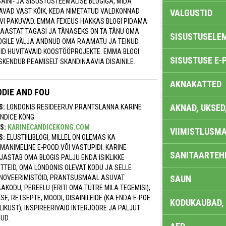
SAINI- JA SISUSTUSTEEMALISE BLOGIGA, MIDA
AVAD VAST KÕIK, KEDA NIMETATUD VALDKONNAD
VALGUSTID
VI PAKUVAD. EMMA FEXEUS HAKKAS BLOGI PIDAMA
 AASTAT TAGASI JA TÄNASEKS ON TA TÄNU OMA
SISUSTUSELE
OGILE VÄLJA ANDNUD OMA RAAMATU JA TEINUD
ID HUVITAVAID KOOSTÖÖPROJEKTE. EMMA BLOGI
SISUSTUSE E-
SKENDUB PEAMISELT SKANDINAAVIA DISAINILE.
AKNAKATTED
ODIE AND FOU
AKNAD, UKSED
S:
LONDONIS RESIDEERUV PRANTSLANNA KARINE
NDICE KÖNG.
S:
KARINECANDICEKONG.COM
VIIMISTLUSMA
S:
ELUSTIILIBLOGI, MILLEL ON OLEMAS KA
MANIMELINE E-POOD VÕI VASTUPIDI. KARINE
SANITAARTEHN
JASTAB OMA BLOGIS PALJU ENDA ISIKLIKKE
TTEID, OMA LONDONIS OLEVAT KODU JA SELLE
NOVEERIMISTÖID, PRANTSUSMAAL ASUVAT
SAUN
AKODU, PEREELU (ERITI OMA TÜTRE MILA TEGEMISI),
ISE, RETSEPTE, MOODI, DISAINILEIDE (KA ENDA E-POE
KODUKAUBAD,
LIKUST), INSPIREERIVAID INTERJÖÖRE JA PALJUT
UD.