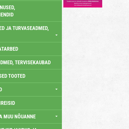
NUSED,
ENDID
ED JA TURVASEADMED,
ATARBED
DMED, TERVISEKAUBAD
SED TOOTED
D
IREISID
JA MUU NÕUANNE