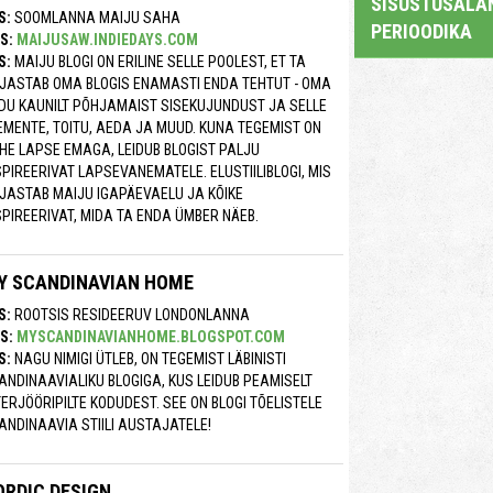
SISUSTUSALAN
S:
SOOMLANNA MAIJU SAHA
PERIOODIKA
S:
MAIJUSAW.INDIEDAYS.COM
S:
MAIJU BLOGI ON ERILINE SELLE POOLEST, ET TA
JASTAB OMA BLOGIS ENAMASTI ENDA TEHTUT - OMA
DU KAUNILT PÕHJAMAIST SISEKUJUNDUST JA SELLE
EMENTE, TOITU, AEDA JA MUUD. KUNA TEGEMIST ON
HE LAPSE EMAGA, LEIDUB BLOGIST PALJU
SPIREERIVAT LAPSEVANEMATELE. ELUSTIILIBLOGI, MIS
JASTAB MAIJU IGAPÄEVAELU JA KÕIKE
SPIREERIVAT, MIDA TA ENDA ÜMBER NÄEB.
Y SCANDINAVIAN HOME
S:
ROOTSIS RESIDEERUV LONDONLANNA
S:
MYSCANDINAVIANHOME.BLOGSPOT.COM
S:
NAGU NIMIGI ÜTLEB, ON TEGEMIST LÄBINISTI
ANDINAAVIALIKU BLOGIGA, KUS LEIDUB PEAMISELT
TERJÖÖRIPILTE KODUDEST. SEE ON BLOGI TÕELISTELE
ANDINAAVIA STIILI AUSTAJATELE!
ORDIC DESIGN