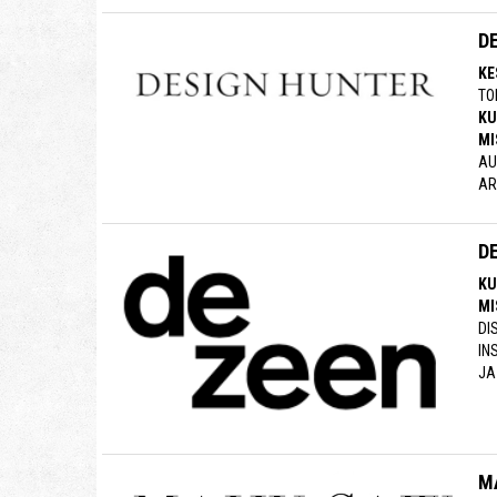
D
KE
TO
KU
MI
AU
AR
D
KU
MI
DI
IN
JA
M