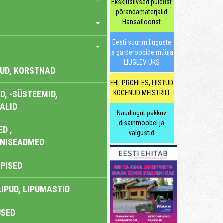
Eksklusiivsed puidust
põrandamaterjalid
Hansafloorist
Eesti suurim liuguste
A
ja garderoobide müüja
LIUGLEV UKS
UD, KORSTNAD
EHL PROFILES, LIISTUD
, -SÜSTEEMID,
KOGENUD MEISTRILT
ALID
Naudingut pakkuv
disainmööbel ja
D ,
valgustid
ONISEADMED
EPISED
LIPUD, LIPUMASTID
USED