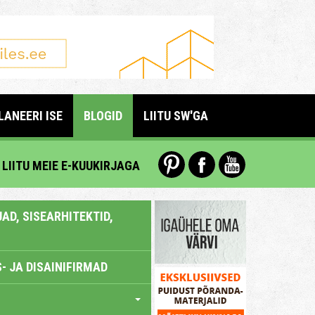
LANEERI ISE
BLOGID
LIITU SW'GA
LIITU MEIE E-KUUKIRJAGA
AD, SISEARHITEKTID,
- JA DISAINIFIRMAD