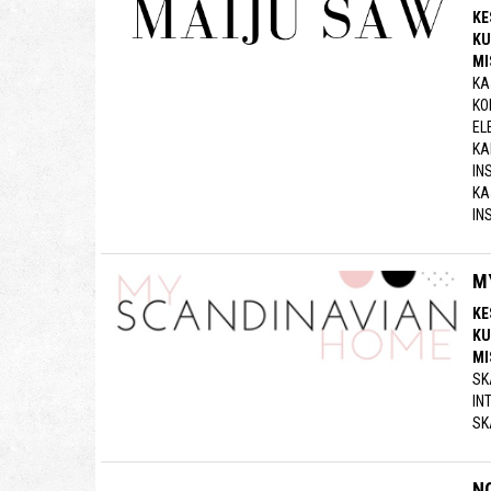
KE
KU
MI
KA
KO
EL
KA
IN
KA
IN
M
KE
KU
MI
SK
IN
SK
N