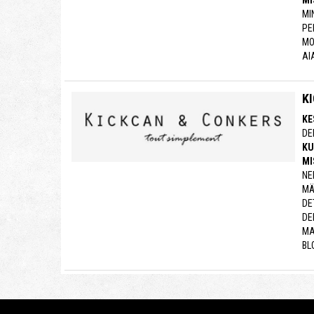
MI
MI
PE
MO
AI
K
KE
DE
KU
MI
NE
MÄ
DE
DE
MA
BL