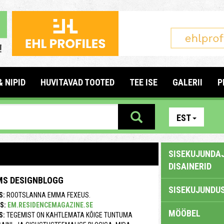
& NIPID
HUVITAVAD TOOTED
TEE ISE
GALERII
P
EST
SISEKUJUNDAJ
DISAINERID
MS DESIGNBLOGG
SISEKUJUNDUS
S:
ROOTSLANNA EMMA FEXEUS.
S:
EM.RESIDENCEMAGAZINE.SE
MÖÖBEL
S:
TEGEMIST ON KAHTLEMATA KÕIGE TUNTUMA