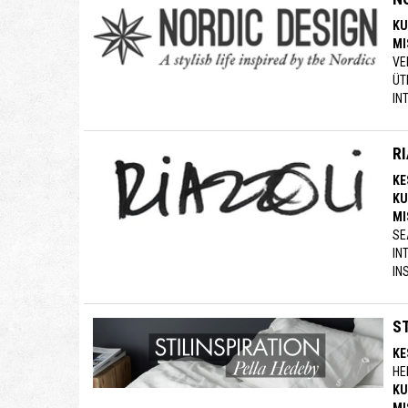
KU
MI
VE
ÜT
IN
R
KE
KU
MI
SE
IN
IN
ST
KE
HE
KU