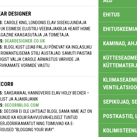
AED
EAR DESIGNER
EHITUS
S:
CAROLE KING, LONDONIS ELAV SISEKUJUNDAJA
EHITUSKEEMI
 UK ESIMESE ELUSTIILI-VEEBIAJAKIRJA HEART HOME
GAZINE KAASASUTAJA JA TOIMETAJA.
S:
DEARDESIGNER.CO.UK
KAMINAD, AHJ
S:
BLOGI, KUST LEIAB PALJU PÕNEVAT KA INGLASLIKU
 ROMANTILISEMA STIILI AUSTAJAD. SAMUTI PAISTAB
KÜTTESEADMED
OGIST VÄLJA CAROLE ARMASTUS VÄRVIDE JA
KÜTTEMATERJ
RVIKAMATE VORMIDE VASTU.
KLIIMASEADME
ECOR8
VENTILATSIO
S:
SAKSAMAAL HANNOVERIS ELAV HOLLY BECKER –
ILIST JA AJAKIRJANIK
SEPIKOJAD, S
S:
DECOR8BLOG.COM
S:
DECOR8 EI OLE LIHTSALT BLOGI, SAMA NIME ALT ON
POSTKASTID, 
MUNUD KA KOLM RAHVUSVAHELISELT TUNTUD
TERJÖÖRIRAAMATUT NING TOIMUVAD KA E-
RSUSED "BLOGGING YOUR WAY".
KOLIMISTEEN