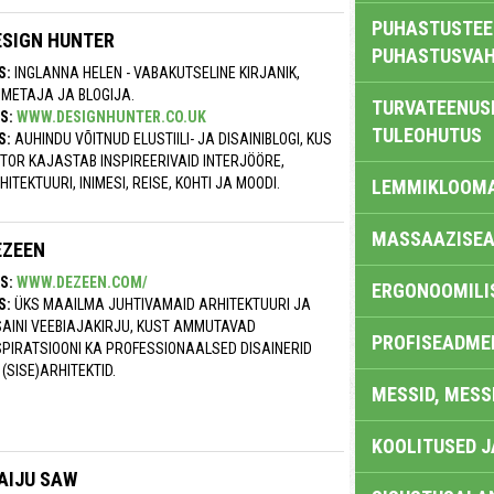
PUHASTUSTEE
ESIGN HUNTER
PUHASTUSVAH
S:
INGLANNA HELEN - VABAKUTSELINE KIRJANIK,
IMETAJA JA BLOGIJA.
TURVATEENUS
S:
WWW.DESIGNHUNTER.CO.UK
TULEOHUTUS
S:
AUHINDU VÕITNUD ELUSTIILI- JA DISAINIBLOGI, KUS
TOR KAJASTAB INSPIREERIVAID INTERJÖÖRE,
HITEKTUURI, INIMESI, REISE, KOHTI JA MOODI.
LEMMIKLOOM
MASSAAZISEA
EZEEN
S:
WWW.DEZEEN.COM/
ERGONOOMILI
S:
ÜKS MAAILMA JUHTIVAMAID ARHITEKTUURI JA
SAINI VEEBIAJAKIRJU, KUST AMMUTAVAD
PROFISEADME
SPIRATSIOONI KA PROFESSIONAALSED DISAINERID
 (SISE)ARHITEKTID.
MESSID, MESS
KOOLITUSED 
AIJU SAW