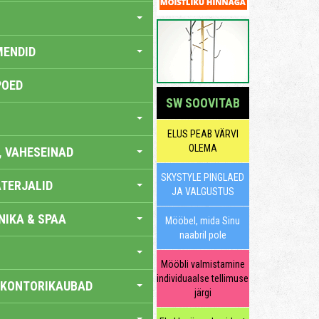
MENDID
POED
SW SOOVITAB
ELUS PEAB VÄRVI
OLEMA
, VAHESEINAD
SKYSTYLE PINGLAED
TERJALID
JA VALGUSTUS
IKA & SPAA
Mööbel, mida Sinu
naabril pole
Mööbli valmistamine
individuaalse tellimuse
 KONTORIKAUBAD
järgi