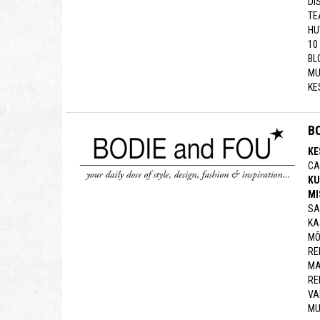
DI
TE
HU
10
BL
MU
KE
B
KE
CA
KU
MI
SA
KA
MÕ
RE
MA
RE
VA
MU