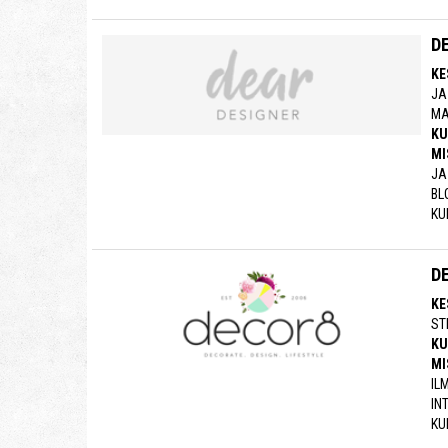
D
KE
JA
MA
KU
MI
JA
BL
KU
D
KE
ST
KU
MI
IL
IN
KU