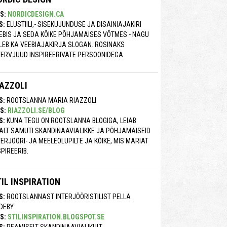
S:
NORDICDESIGN.CA
S:
ELUSTIILI,- SISEKUJUNDUSE JA DISAINIAJAKIRI
EBIS JA SEDA KÕIKE PÕHJAMAISES VÕTMES - NAGU
LEB KA VEEBIAJAKIRJA SLOGAN. ROSINAKS
TERVJUUD INSPIREERIVATE PERSOONIDEGA.
IAZZOLI
S:
ROOTSLANNA MARIA RIAZZOLI
S:
RIAZZOLI.SE/BLOG
S:
KUNA TEGU ON ROOTSLANNA BLOGIGA, LEIAB
ALT SAMUTI SKANDINAAVIALIKKE JA PÕHJAMAISEID
TERJÖÖRI- JA MEELEOLUPILTE JA KÕIKE, MIS MARIAT
SPIREERIB.
IL INSPIRATION
S:
ROOTSLANNAST INTERJÖÖRISTILIST PELLA
DEBY
S:
STILINSPIRATION.BLOGSPOT.SE