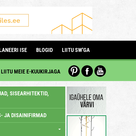
LANEERI ISE
BLOGID
LIITU SW'GA
LIITU MEIE E-KUUKIRJAGA
AD, SISEARHITEKTID,
- JA DISAINIFIRMAD