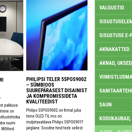
VALGUSTID
SISUSTUSELE
SISUSTUSE E-
AKNAKATTED
AKNAD, UKSED
VIIMISTLUSMA
PHILIPSI TELER 55POS9002
MI
– SÜMBIOOS
SUUREPÄRASEST DISAINIST
SANITAARTEHN
JA KOMPROMISSIDETA
A
KVALITEEDIST
SAUN
st pakkuva
Philips 55POS9002 on firmal juba
dmine on
teine OLED TV, mis on
esitlustehnika
KODUKAUBAD,
muljetavaldava Philips 55POS901F
uba ruumi
järglane. Soodne hind teeb sellest
. Mõtteid