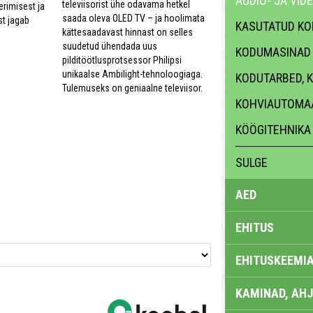
AUDIO- JA VID
televiisorist ühe odavama hetkel
rimisest ja
saada oleva OLED TV – ja hoolimata
st jagab
KASUTATUD K
kättesaadavast hinnast on selles
suudetud ühendada uus
KODUMASINAD
pilditöötlusprotsessor Philipsi
unikaalse Ambilight-tehnoloogiaga.
KODUTARBED, 
Tulemuseks on geniaalne televiisor.
KOHVIAUTOMA
KÖÖGITEHNIKA
SULGE
AED
EHITUS
EHITUSKEEMI
KAMINAD, AHJ