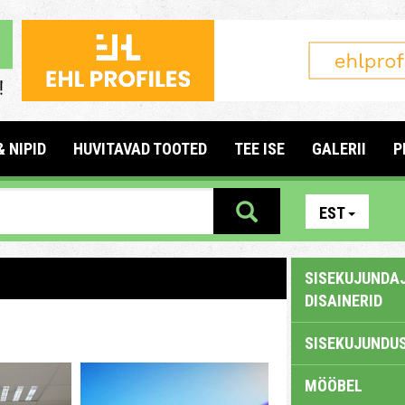
& NIPID
HUVITAVAD TOOTED
TEE ISE
GALERII
P
EST
SISEKUJUNDAJ
DISAINERID
SISEKUJUNDUS
MÖÖBEL