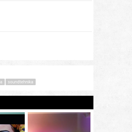
ka
soundtehnika