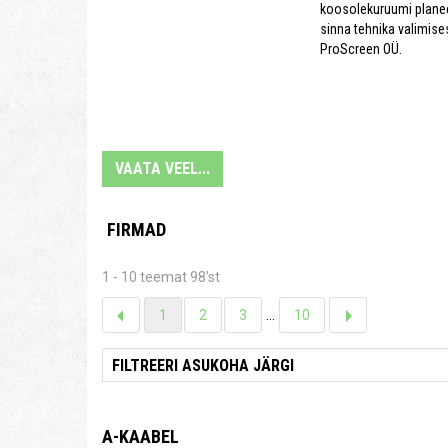
koosolekuruumi planee
sinna tehnika valimise
ProScreen OÜ.
VAATA VEEL...
FIRMAD
1 - 10 teemat 98'st
1
2
3
...
10
A-KAABEL