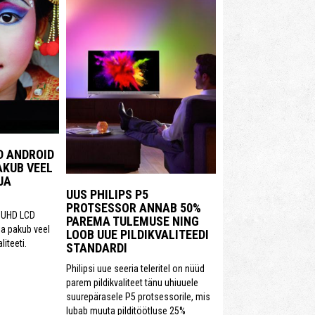
D ANDROID
AKUB VEEL
JA
UUS PHILIPS P5
PROTSESSOR ANNAB 50%
d UHD LCD
PAREMA TULEMUSE NING
ja pakub veel
LOOB UUE PILDIKVALITEEDI
liteeti.
STANDARDI
Philipsi uue seeria teleritel on nüüd
parem pildikvaliteet tänu uhiuuele
suurepärasele P5 protsessorile, mis
lubab muuta pilditöötluse 25%