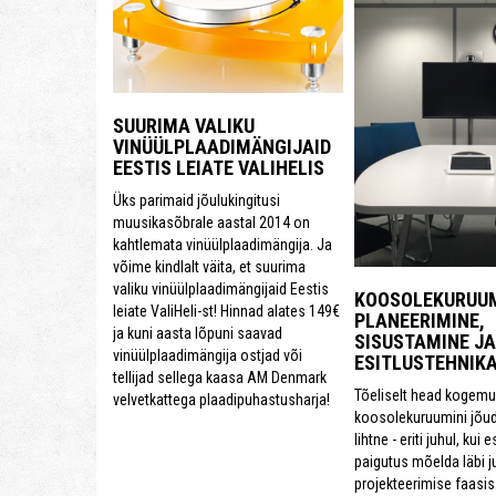
SUURIMA VALIKU
VINÜÜLPLAADIMÄNGIJAID
EESTIS LEIATE VALIHELIS
Üks parimaid jõulukingitusi
muusikasõbrale aastal 2014 on
kahtlemata vinüülplaadimängija. Ja
võime kindlalt väita, et suurima
valiku vinüülplaadimängijaid Eestis
KOOSOLEKURUU
leiate ValiHeli-st! Hinnad alates 149€
PLANEERIMINE,
ja kuni aasta lõpuni saavad
SISUSTAMINE JA
vinüülplaadimängija ostjad või
ESITLUSTEHNIK
tellijad sellega kaasa AM Denmark
Tõeliselt head kogemu
velvetkattega plaadipuhastusharja!
koosolekuruumini jõu
lihtne - eriti juhul, kui 
paigutus mõelda läbi j
projekteerimise faasis