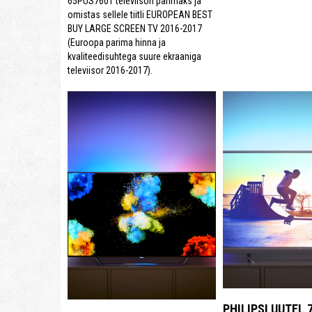
65PUS7601 televiisori parimaks ja
omistas sellele tiitli EUROPEAN BEST
BUY LARGE SCREEN TV 2016-2017
(Euroopa parima hinna ja
kvaliteedisuhtega suure ekraaniga
televiisor 2016-2017).
PHILIPSI UUTEL 