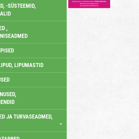
, -SÜSTEEMID,
ALID
D ,
ONISEADMED
EPISED
LIPUD, LIPUMASTID
USED
NUSED,
ENDID
ED JA TURVASEADMED,
ATARBED