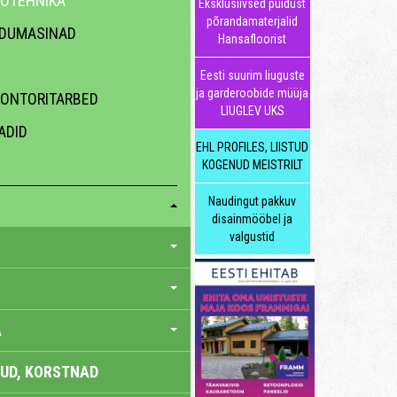
EOTEHNIKA
Eksklusiivsed puidust
põrandamaterjalid
ODUMASINAD
Hansafloorist
Eesti suurim liuguste
ja garderoobide müüja
KONTORITARBED
LIUGLEV UKS
ADID
EHL PROFILES, LIISTUD
KOGENUD MEISTRILT
Naudingut pakkuv
disainmööbel ja
valgustid
A
UD, KORSTNAD