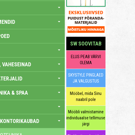
MENDID
POED
SW SOOVITAB
ELUS PEAB VÄRVI
OLEMA
, VAHESEINAD
SKYSTYLE PINGLAED
TERJALID
JA VALGUSTUS
IKA & SPAA
Mööbel, mida Sinu
naabril pole
Mööbli valmistamine
individuaalse tellimuse
 KONTORIKAUBAD
järgi