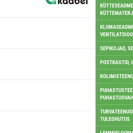
KÜTTESEADMED
KÜTTEMATERJ
KLIIMASEADME
VENTILATSIO
SEPIKOJAD, S
POSTKASTID, 
KOLIMISTEEN
PUHASTUSTEE
PUHASTUSVAH
TURVATEENUS
TULEOHUTUS
LEMMIKLOOM