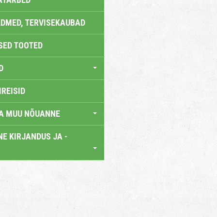
DMED, TERVISEKAUBAD
SED TOOTED
D
IREISID
JA MUU NÕUANNE
E KIRJANDUS JA -