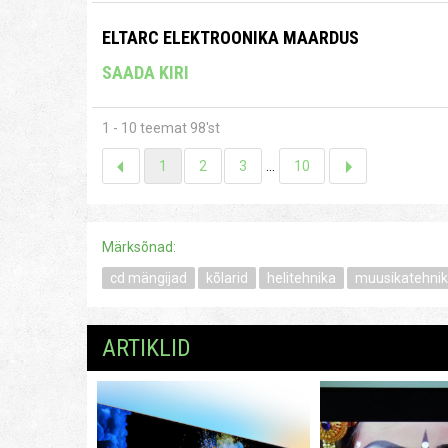
ELTARC ELEKTROONIKA MAARDUS
SAADA KIRI
1 - 10 teemat 98'st
1
2
3
...
10
Märksõnad:
cd mängijad
kõlarid
helitehnika
muusikatehni
ARTIKLID