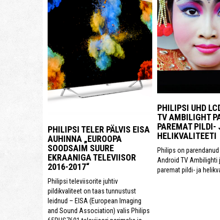
PHILIPSI UHD LC
TV AMBILIGHT P
PAREMAT PILDI- 
PHILIPSI TELER PÄLVIS EISA
HELIKVALITEETI
AUHINNA „EUROOPA
SOODSAIM SUURE
Philips on parendanu
EKRAANIGA TELEVIISOR
Android TV Ambilighti 
2016-2017“
paremat pildi- ja helikva
Philipsi televiisorite juhtiv
pildikvaliteet on taas tunnustust
leidnud – EISA (European Imaging
and Sound Association) valis Philips