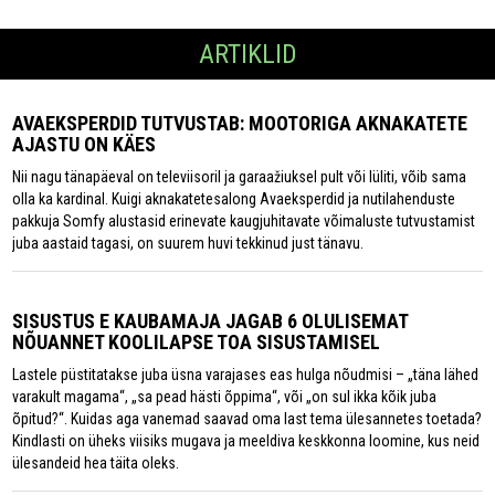
ARTIKLID
AVAEKSPERDID TUTVUSTAB: MOOTORIGA AKNAKATETE
AJASTU ON KÄES
Nii nagu tänapäeval on televiisoril ja garaažiuksel pult või lüliti, võib sama
olla ka kardinal. Kuigi aknakatetesalong Avaeksperdid ja nutilahenduste
pakkuja Somfy alustasid erinevate kaugjuhitavate võimaluste tutvustamist
juba aastaid tagasi, on suurem huvi tekkinud just tänavu.
SISUSTUS E KAUBAMAJA JAGAB 6 OLULISEMAT
NÕUANNET KOOLILAPSE TOA SISUSTAMISEL
Lastele püstitatakse juba üsna varajases eas hulga nõudmisi – „täna lähed
varakult magama“, „sa pead hästi õppima“, või „on sul ikka kõik juba
õpitud?“. Kuidas aga vanemad saavad oma last tema ülesannetes toetada?
Kindlasti on üheks viisiks mugava ja meeldiva keskkonna loomine, kus neid
ülesandeid hea täita oleks.