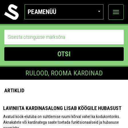
PEAMENÜÜ
Ava
katego
OTSI
RULOOD, ROOMA KARDINAD
ARTIKLID
LAVINIITA KARDINASALONG LISAB KÖÖGILE HUBASUST
Avatud köök-elutuba on suhtlemise ruumi kõrval vahel ka kodukontoriks.
Aknakatete või kardinatega saate toetada funktsionaalseid ja hubasuse