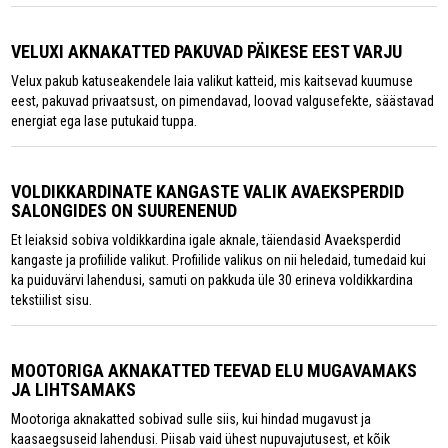
VELUXI AKNAKATTED PAKUVAD PÄIKESE EEST VARJU
Velux pakub katuseakendele laia valikut katteid, mis kaitsevad kuumuse
eest, pakuvad privaatsust, on pimendavad, loovad valgusefekte, säästavad
energiat ega lase putukaid tuppa.
VOLDIKKARDINATE KANGASTE VALIK AVAEKSPERDID
SALONGIDES ON SUURENENUD
Et leiaksid sobiva voldikkardina igale aknale, täiendasid Avaeksperdid
kangaste ja profiilide valikut. Profiilide valikus on nii heledaid, tumedaid kui
ka puiduvärvi lahendusi, samuti on pakkuda üle 30 erineva voldikkardina
tekstiilist sisu.
MOOTORIGA AKNAKATTED TEEVAD ELU MUGAVAMAKS
JA LIHTSAMAKS
Mootoriga aknakatted sobivad sulle siis, kui hindad mugavust ja
kaasaegsuseid lahendusi. Piisab vaid ühest nupuvajutusest, et kõik