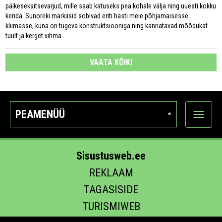
päikesekaitsevarjud, mille saab katuseks pea kohale välja ning uuesti kokku
kerida. Sunoreki markiisid sobivad eriti hästi meie põhjamaisesse
kliimasse, kuna on tugeva konstruktsiooniga ning kannatavad mõõdukat
tuult ja kerget vihma.
VAATA KÕIKI
PEAMENÜÜ
Ava
kategoo
Sisustusweb.ee
REKLAAM
TAGASISIDE
TURISMIWEB