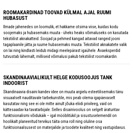
ROOMAKARDINAD TOOVAD KÜLMAL AJAL RUUMI
HUBASUST
Ilmade jahenedes on loomulik, et hakkame otsima viise, kuidas kodu
soojemaks ja hubasemaks muuta - üheks heaks võimaluseks on kasutada
tekstiilist aknakatteid. Soojad ja pehmed kangad aitavad rangeid jooni
tagaplaanile jätta ja ruume hubasemaks muuta. Tekstiilist aknakatete valik
on lai ning kindlasti leidub midagi meelepärast igaühele. Avaeksperdid
tutvustab lähemalt, milliseid võimalusi pakub tekstiilist roomakardin.
SKANDINAAVIALIKULT HELGE KODUSOOJUS TANK
INDOORIST
Skandinaavia disaini kandev idee on muuta argielu esteetilisemaks tänu
visuaalselt nauditavale tarbekunstile, mis peab olema igapäevaselt
kasutatav ning see ei ole mitte ainult jõuka eliidi privileeg, vaid on
kättesaadav ka tavatarbijale. Selles disainivoolus on selgelt äratuntav
funktsionalismi võidukäik – igal mööblitükil ja sisustuselemendil on
hoolikalt planeeritud tervikus täita oma roll ning oluline osa
funktsionaalsusest on materjalide ja toodete kvaliteet ning vastupidavus.