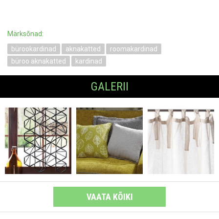
Märksõnad:
bürookardinad
aknakatted
roomakardinad
büroo aknakatted
kardinad
GALERII
VAATA KÕIKI