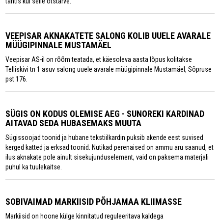
tähtis kui selle otstarve.
VEEPISAR AKNAKATETE SALONG KOLIB UUELE AVARALE
MÜÜGIPINNALE MUSTAMÄEL
Veepisar AS-il on rõõm teatada, et käesoleva aasta lõpus kolitakse
Telliskivi tn 1 asuv salong uuele avarale müügipinnale Mustamäel, Sõpruse
pst 176.
SÜGIS ON KODUS OLEMISE AEG - SUNOREKI KARDINAD
AITAVAD SEDA HUBASEMAKS MUUTA
Sügissoojad toonid ja hubane tekstiilkardin puksib akende eest suvised
kerged katted ja erksad toonid. Nutikad perenaised on ammu aru saanud, et
ilus aknakate pole ainult sisekujunduselement, vaid on paksema materjali
puhul ka tuulekaitse.
SOBIVAIMAD MARKIISID PÕHJAMAA KLIIMASSE
Markiisid on hoone külge kinnitatud reguleeritava kaldega