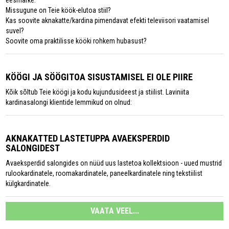
eesmärke.
Missugune on Teie köök-elutoa stiil?
Kas soovite aknakatte/kardina pimendavat efekti televiisori vaatamisel
suvel?
Soovite oma praktilisse kööki rohkem hubasust?
KÖÖGI JA SÖÖGITOA SISUSTAMISEL EI OLE PIIRE
Kõik sõltub Teie köögi ja kodu kujundusideest ja stiilist. Laviniita
kardinasalongi klientide lemmikud on olnud:
AKNAKATTED LASTETUPPA AVAEKSPERDID
SALONGIDEST
Avaeksperdid salongides on nüüd uus lastetoa kollektsioon - uued mustrid
rulookardinatele, roomakardinatele, paneelkardinatele ning tekstiilist
külgkardinatele.
VAATA VEEL...