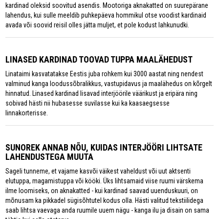
kardinad oleksid soovitud asendis. Mootoriga aknakatted on suurepärane
lahendus, kui sulle meeldib puhkepäeva hommikul otse voodist kardinaid
avada või soovid reisil olles jätta muljet, et pole kodust lahkunudki.
LINASED KARDINAD TOOVAD TUPPA MAALÄHEDUST
Linataimi kasvatatakse Eestis juba rohkem kui 3000 aastat ning nendest
valminud kanga loodussõbralikkus, vastupidavus ja maalähedus on kõrgelt
hinnatud. Linased kardinad lisavad interjöörile väärikust ja eripära ning
sobivad hästi nii hubasesse suvilasse kui ka kaasaegsesse
linnakorterisse.
SUNOREK ANNAB NÕU, KUIDAS INTERJÖÖRI LIHTSATE
LAHENDUSTEGA MUUTA
Sageli tunneme, et vajame kasvõi väikest vaheldust või uut aktsenti
elutuppa, magamistuppa või kööki. Üks lihtsamaid viise ruumi värskema
ilme loomiseks, on aknakatted - kui kardinad saavad uuenduskuuri, on
mõnusam ka pikkadel sügisõhtutel kodus olla. Hästi valitud tekstiilidega
saab lihtsa vaevaga anda ruumile uuem nägu - kanga ilu ja disain on sama