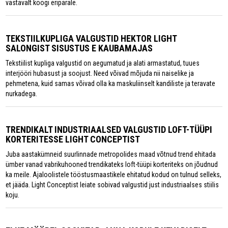
vastavalt köögi eripärale.
TEKSTIILKUPLIGA VALGUSTID HEKTOR LIGHT
SALONGIST SISUSTUS E KAUBAMAJAS
Tekstiilist kupliga valgustid on aegumatud ja alati armastatud, tuues
interjööri hubasust ja soojust. Need võivad mõjuda nii naiselike ja
pehmetena, kuid samas võivad olla ka maskuliinselt kandiliste ja teravate
nurkadega.
TRENDIKALT INDUSTRIAALSED VALGUSTID LOFT-TÜÜPI
KORTERITESSE LIGHT CONCEPTIST
Juba aastakümneid suurlinnade metropolides maad võtnud trend ehitada
ümber vanad vabrikuhooned trendikateks loft-tüüpi korteriteks on jõudnud
ka meile. Ajaloolistele tööstusmaastikele ehitatud kodud on tulnud selleks,
et jääda. Light Conceptist leiate sobivad valgustid just industriaalses stiilis
koju.