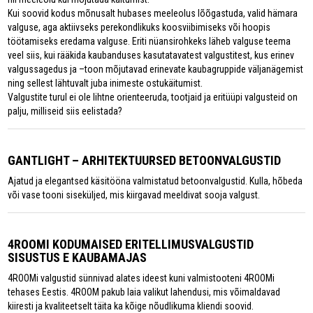
Kui soovid kodus mõnusalt hubases meeleolus lõõgastuda, valid hämara
valguse, aga aktiivseks perekondlikuks koosviibimiseks või hoopis
töötamiseks eredama valguse. Eriti nüansirohkeks läheb valguse teema
veel siis, kui rääkida kaubanduses kasutatavatest valgustitest, kus erinev
valgussagedus ja –toon mõjutavad erinevate kaubagruppide väljanägemist
ning sellest lähtuvalt juba inimeste ostukäitumist.
Valgustite turul ei ole lihtne orienteeruda, tootjaid ja eritüüpi valgusteid on
palju, milliseid siis eelistada?
GANTLIGHT – ARHITEKTUURSED BETOONVALGUSTID
Ajatud ja elegantsed käsitööna valmistatud betoonvalgustid. Kulla, hõbeda
või vase tooni siseküljed, mis kiirgavad meeldivat sooja valgust.
4ROOMI KODUMAISED ERITELLIMUSVALGUSTID
SISUSTUS E KAUBAMAJAS
4ROOMi valgustid sünnivad alates ideest kuni valmistooteni 4ROOMi
tehases Eestis. 4ROOM pakub laia valikut lahendusi, mis võimaldavad
kiiresti ja kvaliteetselt täita ka kõige nõudlikuma kliendi soovid.