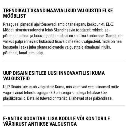
TRENDIKALT SKANDINAAVIALIKUD VALGUSTID ELKE
MÖÖBLIST
Praegusel pimedal ajal tõusevad lambid tähelepanu keskpunkti. ELKE
Mööbli sisustussalongist leiab Skandinaavia tootjatelt rohkelt lae-,
põranda-, seina- ja lauavalgustite näiteid nii koju kui kontorisse. Samuti on
valikus palju erinevaid hubasust lisavaid meeleoluvalgusteid, mida on hea
kasutada lisaks juba olemasolevatele valgustitele aknalaual, riiulis,
põrandal, laual ja mujalgi.
UUP DISAIN ESITLEB UUSI INNOVAATILISI KUMA
VALGUSTEID
UUP Disain tutvustab valgusteid Kuma, mis valmivad veel siinamail mitte
väga levinud tehnoloogiaga - 3D printeriga -, millega tehakse kõik
plastikdetailid. Detailid tulevad printerist ja lähevad otse pakendisse.
E-ANTIIK SOOVITAB: LISA KODULE VÕI KONTORILE
VÄÄRIKUST ANTIIKSE VALGUSTIGA