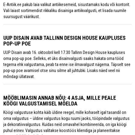
E-Antiik.ee pakub laia valikut antiikesemeid, sisustamaks kodu või kontorit.
Vali laiast sortimendist rikkaliku disainiga antiikvalgusti, et lisada ruumile
suursugust väärikust.
UUP DISAIN AVAB TALLINN DESIGN HOUSE KAUPLUSES
POP-UP POE
UUP Disain avab 16. oktoobril kell 17.30 Tallinn Design House kaupluses
oma pop-up poe. Selleks, et üks disainvalgusti saaks hakata oma tööd
tegema ehk valgustama, peab ta enne ise ilmavalgust nägema. Täpselt see
pop-up poe avamisel otse sinu silme all juhtubki. Lisaks näed veel nii
mõndagi üllatavat.
MÖÖBLIMASIN ANNAB NÕU: 4 ASJA, MILLE PEALE
KÖÖGI VALGUSTAMISEL MÕELDA
Köögi valgustuse kohta käib üldine reegel, mille kohaselt igal tasandil on
oma valgustus – üldine valgustus kogu ruumi jaoks, tööpindade valgustus
ja dekoratiivvalgustus. Kuidas neid omavahel kombineerida, on iga köögi
puhul erinev. Valgustus valitakse koostöös kliendiga ja planeeritakse