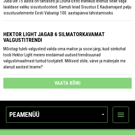
Juba üle 15 aasta on tartlased ja Lõuna-Eesti elanikud leidnud sealt väga
laialdase valiku sisustustooteid. Samuti leiad Sisustus E Kaubamajast palju
sisustuselemente Eesti Vabariigi 100. aastapäeva tähistamiseks.
HEKTOR LIGHT JAGAB 6 SILMATORKAVAMAT
VALGUSTITRENDI
Mõistagi tuleb valgusteid valida oma maitse ja soovi järgi, kuid siinkohal
toob Hektor Light meieni eredaimad uudsed trendisuunad
valgustimaailmast tuntud tootjatelt. Milliseid stiile, värve ja materjale me
alanud aastast leiame?
VAATA KÕIKI
PEAMENÜÜ
Ava
kategoo