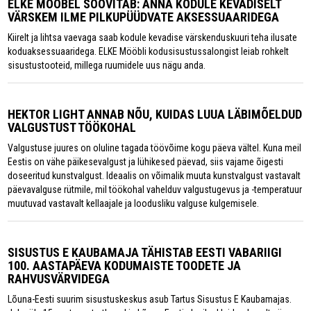
ELKE MÖÖBEL SOOVITAB: ANNA KODULE KEVADISELT
VÄRSKEM ILME PILKUPÜÜDVATE AKSESSUAARIDEGA
Kiirelt ja lihtsa vaevaga saab kodule kevadise värskenduskuuri teha ilusate
koduaksessuaaridega. ELKE Mööbli kodusisustussalongist leiab rohkelt
sisustustooteid, millega ruumidele uus nägu anda.
HEKTOR LIGHT ANNAB NÕU, KUIDAS LUUA LÄBIMÕELDUD
VALGUSTUST TÖÖKOHAL
Valgustuse juures on oluline tagada töövõime kogu päeva vältel. Kuna meil
Eestis on vähe päikesevalgust ja lühikesed päevad, siis vajame õigesti
doseeritud kunstvalgust. Ideaalis on võimalik muuta kunstvalgust vastavalt
päevavalguse rütmile, mil töökohal vahelduv valgustugevus ja -temperatuur
muutuvad vastavalt kellaajale ja loodusliku valguse kulgemisele.
SISUSTUS E KAUBAMAJA TÄHISTAB EESTI VABARIIGI
100. AASTAPÄEVA KODUMAISTE TOODETE JA
RAHVUSVÄRVIDEGA
Lõuna-Eesti suurim sisustuskeskus asub Tartus Sisustus E Kaubamajas.