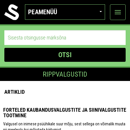
PEAMENÜÜ
Ava
katego
OTSI
RIPPVALGUSTID
ARTIKLID
FORTELED KAUBANDUSVALGUSTITE JA SIINIVALGUSTITE
TOOTMINE
Valgusel on inimese psüühikale suur mõju, sest sellega on võimalik muuta
nii meeleolu kui mõjutada käitumist.