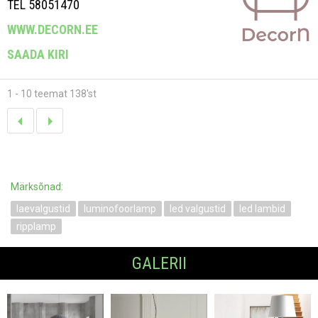
TEL 58051470
WWW.DECORN.EE
SAADA KIRI
1 - 10 teemat 138'st
Märksõnad:
laevalgustid
luminofoorlamp
led valgustid
led lambid
ripplamp
GALERII