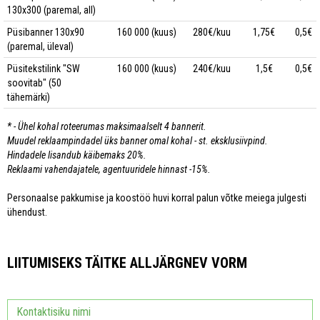
130x300 (paremal, all)
Püsibanner 130x90
160 000 (kuus)
280€/kuu
1,75€
0,5€
(paremal, üleval)
Püsitekstilink "SW
160 000 (kuus)
240€/kuu
1,5€
0,5€
soovitab" (50
tähemärki)
* - Ühel kohal roteerumas maksimaalselt 4 bannerit.
Muudel reklaampindadel üks banner omal kohal - st. eksklusiivpind.
Hindadele lisandub käibemaks 20%.
Reklaami vahendajatele, agentuuridele hinnast -15%.
Personaalse pakkumise ja koostöö huvi korral palun võtke meiega julgesti
ühendust.
LIITUMISEKS TÄITKE ALLJÄRGNEV VORM