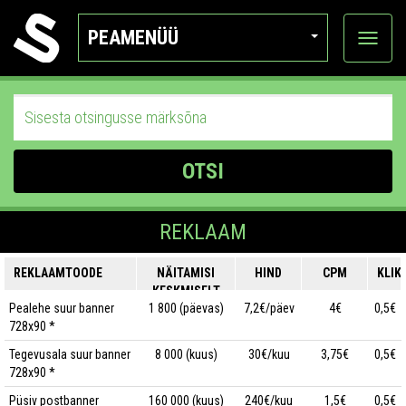
PEAMENÜÜ
Ava
katego
OTSI
REKLAAM
REKLAAMTOODE
NÄITAMISI
HIND
CPM
KLIK
KESKMISELT
Pealehe suur banner
1 800 (päevas)
7,2€/päev
4€
0,5€
728x90 *
Tegevusala suur banner
8 000 (kuus)
30€/kuu
3,75€
0,5€
728x90 *
Püsiv postbanner
160 000 (kuus)
240€/kuu
1,5€
0,5€