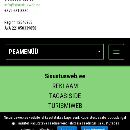
info@sisustusweb.ee
+372 681 8880
Reg.nr. 12546968
A/A 221058339858
PEAMENÜÜ
Ava
kategoo
Sisustusweb.ee
REKLAAM
TAGASISIDE
TURISMIWEB
EHITUS.EE
Sisustusweb.ee veebilehel kasutatakse küpsiseid. Küpsistest saate loobuda igal
ajal, muutes kasutatava seadme veebilehitseja seadistusi ja kustutades
salvestatud küpsised.