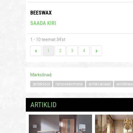
BEESWAX
SAADA KIRI
1 - 10 teemat 34'st
1
2
3
4
Märksõnad:
antiiktool
renoveerimine
antikvariaat
antiiklau
ARTIKLID