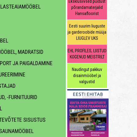
Eksklusiivsed puidust
 LASTEAIAMÖÖBEL
põrandamaterjalid
Hansafloorist
Eesti suurim liuguste
ja garderoobide müüja
LIUGLEV UKS
BEL
EHL PROFILES, LIISTUD
ÖÖBEL, MADRATSID
KOGENUD MEISTRILT
PORT JA PAIGALDAMINE
Naudingut pakkuv
UREERIMINE
disainmööbel ja
valgustid
STAJAD
D, -FURNITUURID
L
TEVÕTETE SISUSTUS
 SAUNAMÖÖBEL