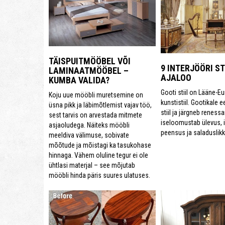
TÄISPUITMÖÖBEL VÕI
9 INTERJÖÖRI STI
LAMINAATMÖÖBEL –
AJALOO
KUMBA VALIDA?
Gooti stiil on Lääne-E
Koju uue mööbli muretsemine on
kunstistiil. Gootikale 
üsna pikk ja läbimõtlemist vajav töö,
stiil ja järgneb renessan
sest tarvis on arvestada mitmete
iseloomustab ülevus, i
asjaoludega. Näiteks mööbli
peensus ja saladuslikk
meeldiva välimuse, sobivate
mõõtude ja mõistagi ka tasukohase
hinnaga. Vähem oluline tegur ei ole
ühtlasi materjal – see mõjutab
mööbli hinda päris suures ulatuses.