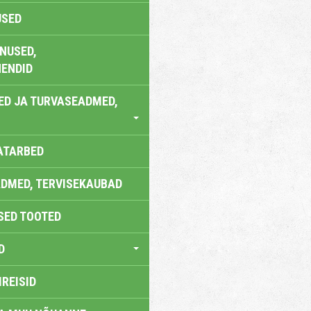
USED
NUSED,
ENDID
ED JA TURVASEADMED,
ATARBED
DMED, TERVISEKAUBAD
SED TOOTED
D
IREISID