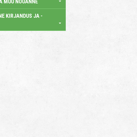
JA MUU NÕUANNE
E KIRJANDUS JA -