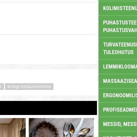
KOLIMISTEEN
PUHASTUSTEE
PUHASTUSVAH
TURVATEENUS
TULEOHUTUS
LEMMIKLOOM
MASSAAZISEA
d
antiigi restaureerimine
ERGONOOMILI
PROFISEADME
MESSID, MESS