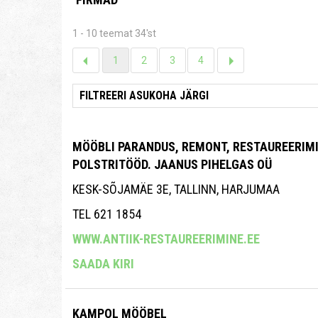
1 - 10 teemat 34'st
1
2
3
4
MÖÖBLI PARANDUS, REMONT, RESTAUREERIMI
POLSTRITÖÖD. JAANUS PIHELGAS OÜ
KESK-SÕJAMÄE 3E, TALLINN, HARJUMAA
TEL 621 1854
WWW.ANTIIK-RESTAUREERIMINE.EE
SAADA KIRI
KAMPOL MÖÖBEL