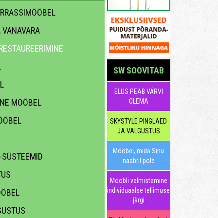
ERRASSIMÖÖBEL
, VANAVARA
 RESTAUREERIMINE
L
SW SOOVITAB
L
ELUS PEAB VÄRVI
INE MÖÖBEL
OLEMA
ÖÖBEL
SKYSTYLE PINGLAED
JA VALGUSTUS
Mööbel, mida Sinu
 -SÜSTEEMID
naabril pole
TUS
Mööbli valmistamine
individuaalse tellimuse
ÖÖBEL
järgi
SUSTUS