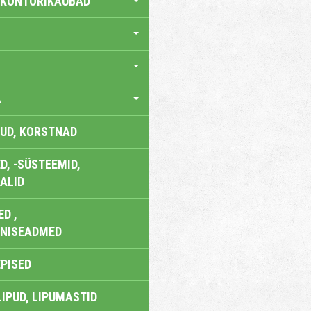
 KONTORIKAUBAD
A
UD, KORSTNAD
, -SÜSTEEMID,
ALID
D ,
ONISEADMED
EPISED
LIPUD, LIPUMASTID