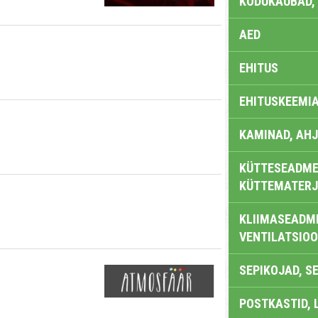
KODUKAUBAD,
AED
EHITUS
EHITUSKEEMI
KAMINAD, AHJ
KÜTTESEADMED
KÜTTEMATERJ
KLIIMASEADME
VENTILATSIO
SEPIKOJAD, S
POSTKASTID, 