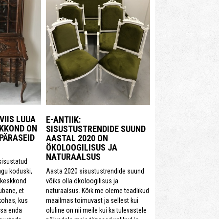
 VIIS LUUA
E-ANTIIK:
KKOND ON
SISUSTUSTRENDIDE SUUND
PÄRASEID
AASTAL 2020 ON
ÖKOLOOGILISUS JA
NATURAALSUS
sisustatud
Aasta 2020 sisustustrendide suund
nagu koduski,
võiks olla ökoloogilisus ja
 keskkond
naturaalsus. Kõik me oleme teadlikud
ubane, et
maailmas toimuvast ja sellest kui
kohas, kus
oluline on nii meile kui ka tulevastele
sa enda