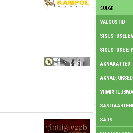
SULGE
VALGUSTID
SISUSTUSELE
SISUSTUSE E-
AKNAKATTED
AKNAD, UKSED
VIIMISTLUSMA
SANITAARTEHN
SAUN