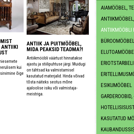
AIAMÖÖBEL, T
ANTIIKMÖÖBEL
ANTIIKMÖÖBLI
BÜROOMÖÖBE
DMIST
ANTIIK JA PUITMÖÖBEL,
 ANTIIKI
MIDA PEAKSID TEADMA?!
ELUTOAMÖÖBE
UST
Antiikmööbli väärtust hinnatakse
ooniesemete
ERIOTSTARBEL
ajastu ja stiilipuhtuse järgi. Muidugi
erulisem kui
on tähtsad ka valmistamisel
ERITELLIMUSM
 sirvimine õige
kasutatud materjalid. Hinda võivad
tõsta näiteks seotus mõne
ESIKUMÖÖBEL
ajaloolise isiku või valmistaja-
meistriga.
GARDEROOBID,
HOTELLISISUS
KASUTATUD M
KAUBANDUSSI