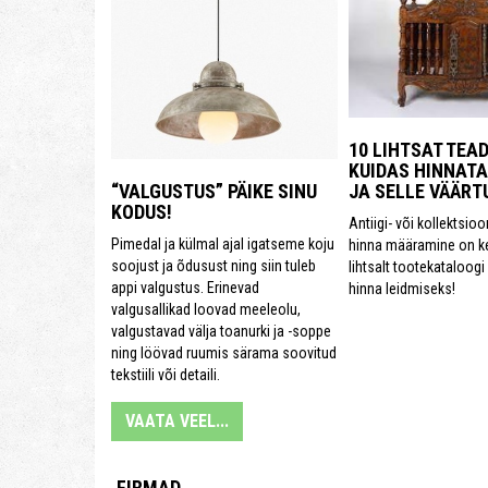
10 LIHTSAT TEA
KUIDAS HINNATA
“VALGUSTUS” PÄIKE SINU
JA SELLE VÄÄRT
KODUS!
Antiigi- või kollektsi
Pimedal ja külmal ajal igatseme koju
hinna määramine on ke
soojust ja õdusust ning siin tuleb
lihtsalt tootekataloogi
appi valgustus. Erinevad
hinna leidmiseks!
valgusallikad loovad meeleolu,
valgustavad välja toanurki ja -soppe
ning löövad ruumis särama soovitud
tekstiili või detaili.
VAATA VEEL...
FIRMAD