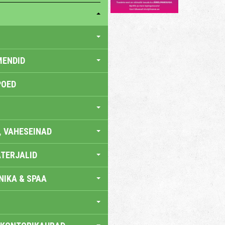
MENDID
POED
, VAHESEINAD
TERJALID
IKA & SPAA