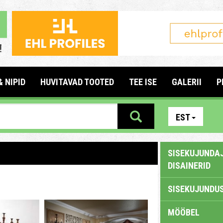
& NIPID
HUVITAVAD TOOTED
TEE ISE
GALERII
P
EST
SISEKUJUNDAJ
DISAINERID
SISEKUJUNDUS
MÖÖBEL