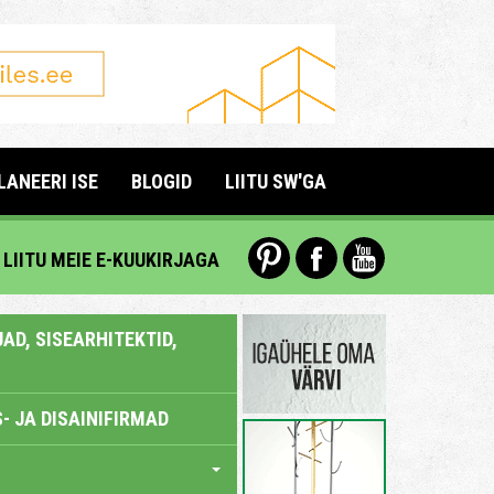
LANEERI ISE
BLOGID
LIITU SW'GA
LIITU MEIE E-KUUKIRJAGA
AD, SISEARHITEKTID,
- JA DISAINIFIRMAD