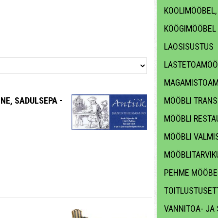
KOOLIMÖÖBEL,
KÖÖGIMÖÖBEL
LAOSISUSTUS
LASTETOAMÖÖ
MAGAMISTOAM
NE, SADULSEPA -
MÖÖBLI TRANS
MÖÖBLI RESTA
MÖÖBLI VALMI
MÖÖBLITARVIKU
PEHME MÖÖBE
TOITLUSTUSET
VANNITOA- JA