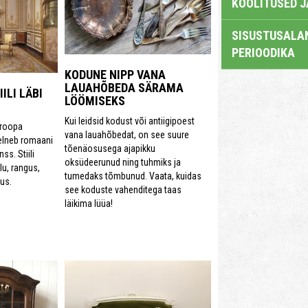
KOOLITUSED 
SISUSTUSALAN
PERIOODIKA
KODUNE NIPP VANA
LAUAHÕBEDA SÄRAMA
ILI LÄBI
LÖÖMISEKS
Kui leidsid kodust või antiigipoest
uroopa
vana lauahõbedat, on see suure
eelneb romaani
tõenäosusega ajapikku
ss. Stiili
oksüdeerunud ning tuhmiks ja
lu, rangus,
tumedaks tõmbunud. Vaata, kuidas
us.
see koduste vahenditega taas
läikima lüüa!