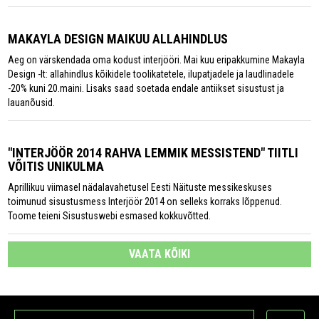
MAKAYLA DESIGN MAIKUU ALLAHINDLUS
Aeg on värskendada oma kodust interjööri. Mai kuu eripakkumine Makayla
Design -lt: allahindlus kõikidele toolikatetele, ilupatjadele ja laudlinadele
-20% kuni 20.maini. Lisaks saad soetada endale antiikset sisustust ja
lauanõusid.
"INTERJÖÖR 2014 RAHVA LEMMIK MESSISTEND" TIITLI
VÕITIS UNIKULMA
Aprillikuu viimasel nädalavahetusel Eesti Näituste messikeskuses
toimunud sisustusmess Interjöör 2014 on selleks korraks lõppenud.
Toome teieni Sisustuswebi esmased kokkuvõtted.
VAATA KÕIKI