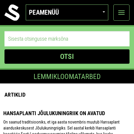
PEAMENÜÜ
Ava
katego
OTSI
LEMMIKLOOMATARBED
ARTIKLID
HANSAPLANTI JÕULUKUNINGRIIK ON AVATUD
On saanud traditsiooniks, et iga aasta novembris muutub Hansaplant
aianduskeskusest Jõulukuningriigiks. Sel aastal kerkib Hansaplanti