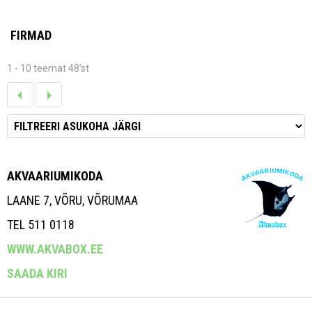
FIRMAD
1 - 10 teemat 48'st
AKVAARIUMIKODA
LAANE 7, VÕRU, VÕRUMAA
TEL 511 0118
WWW.AKVABOX.EE
SAADA KIRI