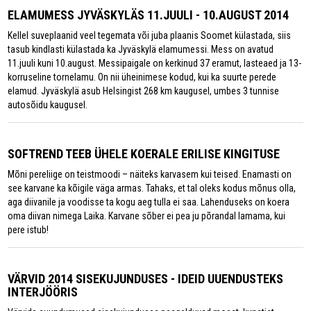
ELAMUMESS JYVÄSKYLÄS 11.JUULI - 10.AUGUST 2014
Kellel suveplaanid veel tegemata või juba plaanis Soomet külastada, siis
tasub kindlasti külastada ka Jyväskylä elamumessi. Mess on avatud
11.juuli kuni 10.august. Messipaigale on kerkinud 37 eramut, lasteaed ja 13-
korruseline tornelamu. On nii üheinimese kodud, kui ka suurte perede
elamud. Jyväskylä asub Helsingist 268 km kaugusel, umbes 3 tunnise
autosõidu kaugusel.
SOFTREND TEEB ÜHELE KOERALE ERILISE KINGITUSE
Mõni pereliige on teistmoodi – näiteks karvasem kui teised. Enamasti on
see karvane ka kõigile väga armas. Tahaks, et tal oleks kodus mõnus olla,
aga diivanile ja voodisse ta kogu aeg tulla ei saa. Lahenduseks on koera
oma diivan nimega Laika. Karvane sõber ei pea ju põrandal lamama, kui
pere istub!
VÄRVID 2014 SISEKUJUNDUSES - IDEID UUENDUSTEKS
INTERJÖÖRIS