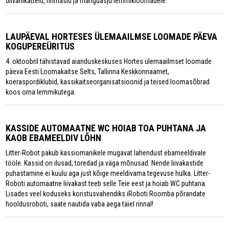
diivanikatteid, rihmasid ja mänguasju lemmikloomadele.
LAUPÄEVAL HORTESES ÜLEMAAILMSE LOOMADE PÄEVA
KOGUPEREÜRITUS
4. oktoobril tähistavad aianduskeskuses Hortes ülemaailmset loomade
päeva Eesti Loomakaitse Selts, Tallinna Keskkonnaamet,
koeraspordiklubid, kassikaitseorganisatsioonid ja teised loomasõbrad
koos oma lemmikutega.
KASSIDE AUTOMAATNE WC HOIAB TOA PUHTANA JA
KAOB EBAMEELDIV LÕHN
Litter-Robot pakub kassiomanikele mugavat lahendust ebameeldivale
tööle. Kassid on ilusad, toredad ja väga mõnusad. Nende liivakastide
puhastamine ei kuulu aga just kõige meeldivama tegevuse hulka. Litter-
Roboti automaatne liivakast teeb selle Teie eest ja hoiab WC puhtana.
Lisades veel koduseks koristusvahendiks iRoboti Roomba põrandate
hooldusroboti, saate nautida vaba aega täiel rinnal!