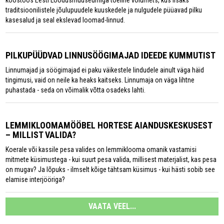
koostöös Eesti Loodusmuuseumiga tõeline võlumets, kus lisaks
traditsioonilistele jõulupuudele kuuskedele ja nulgudele püüavad pilku
kasesalud ja seal ekslevad loomad-linnud.
PILKUPÜÜDVAD LINNUSÖÖGIMAJAD IDEEDE KUMMUTIST
Linnumajad ja söögimajad ei paku väikestele lindudele ainult väga häid
tingimusi, vaid on neile ka heaks kaitseks. Linnumaja on väga lihtne
puhastada - seda on võimalik võtta osadeks lahti.
LEMMIKLOOMAMÖÖBEL HORTESE AIANDUSKESKUSEST
– MILLIST VALIDA?
Koerale või kassile pesa valides on lemmiklooma omanik vastamisi
mitmete küsimustega - kui suurt pesa valida, millisest materjalist, kas pesa
on mugav? Ja lõpuks - ilmselt kõige tähtsam küsimus - kui hästi sobib see
elamise interjööriga?
VAATA VEEL...