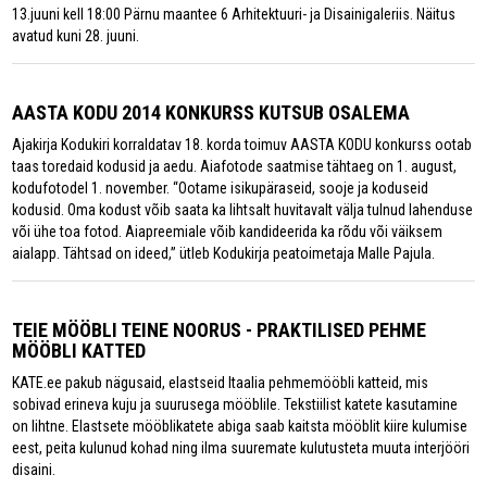
13.juuni kell 18:00 Pärnu maantee 6 Arhitektuuri- ja Disainigaleriis. Näitus
avatud kuni 28. juuni.
AASTA KODU 2014 KONKURSS KUTSUB OSALEMA
Ajakirja Kodukiri korraldatav 18. korda toimuv AASTA KODU konkurss ootab
taas toredaid kodusid ja aedu. Aiafotode saatmise tähtaeg on 1. august,
kodufotodel 1. november. “Ootame isikupäraseid, sooje ja koduseid
kodusid. Oma kodust võib saata ka lihtsalt huvitavalt välja tulnud lahenduse
või ühe toa fotod. Aiapreemiale võib kandideerida ka rõdu või väiksem
aialapp. Tähtsad on ideed,” ütleb Kodukirja peatoimetaja Malle Pajula.
TEIE MÖÖBLI TEINE NOORUS - PRAKTILISED PEHME
MÖÖBLI KATTED
KATE.ee pakub nägusaid, elastseid Itaalia pehmemööbli katteid, mis
sobivad erineva kuju ja suurusega mööblile. Tekstiilist katete kasutamine
on lihtne. Elastsete mööblikatete abiga saab kaitsta mööblit kiire kulumise
eest, peita kulunud kohad ning ilma suuremate kulutusteta muuta interjööri
disaini.