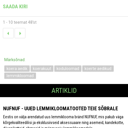
SAADA KIRI
1 - 10 teemat 48'st
Märksõnad:
koera aedik
koerakuut
koduloomad
koerte aedikud
lemmikloomad
ARTIKLID
NUFNUF - UUED LEMMIKLOOMATOOTED TEIE SÕBRALE
Eestis on välja arendatud uus lemmiklooma bränd NUFNUF, mis pakub väga
kõrgekvaliteedilisi ja eksklusiivseid aksessuaare ning asemeid, kandekotte,