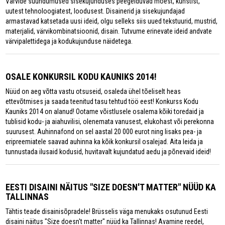
Värvide suundumused sisekujunduses peegelduvad moest, kunstist,
uutest tehnoloogiatest, loodusest. Disainerid ja sisekujundajad
armastavad katsetada uusi ideid, olgu selleks siis uued tekstuurid, mustrid,
materjalid, värvikombinatsioonid, disain. Tutvume erinevate ideid andvate
värvipalettidega ja kodukujunduse näidetega.
OSALE KONKURSIL KODU KAUNIKS 2014!
Nüüd on aeg võtta vastu otsuseid, osaleda ühel tõeliselt heas
ettevõtmises ja saada teenitud tasu tehtud töö eest! Konkurss Kodu
Kauniks 2014 on alanud! Ootame võistlusele osalema kõiki toredaid ja
tublisid kodu- ja aiahuvilisi, olenemata vanusest, elukohast või perekonna
suurusest. Auhinnafond on sel aastal 20 000 eurot ning lisaks pea- ja
eripreemiatele saavad auhinna ka kõik konkursil osalejad. Aita leida ja
tunnustada ilusaid kodusid, huvitavalt kujundatud aedu ja põnevaid ideid!
EESTI DISAINI NÄITUS "SIZE DOESN'T MATTER" NÜÜD KA
TALLINNAS
Tähtis teade disainisõpradele! Brüsselis väga menukaks osutunud Eesti
disaini näitus "Size doesn't matter" nüüd ka Tallinnas! Avamine reedel,