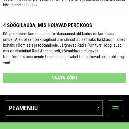
köögitrendide hulgas.
4 SÖÖGILAUDA, MIS HOIAVAD PERE KOOS
Kõige olulisem kommunaalne kokkusaamiskoht kodus on köögilaua
ümber. Ajalooliselt on köögilaud ühendanud üldiselt kaks funktsiooni: olles
kohaks söömisele ja töötamisele. Järgnevad Radis Furniture’ söögilauad,
mis on disainitud Raul Abneri poolt, võimaldavad mugavalt
transformatsiooni nende kahe ülesande vahel kuid pakuvad palju rohkemgi
veel.
VAATA KÕIKI
PEAMENÜÜ
Ava
kategoo