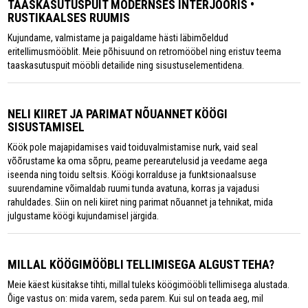
TAASKASUTUSPUIT MODERNSES INTERJÖÖRIS •
RUSTIKAALSES RUUMIS
Kujundame, valmistame ja paigaldame hästi läbimõeldud
eritellimusmööblit. Meie põhisuund on retromööbel ning eristuv teema
taaskasutuspuit mööbli detailide ning sisustuselementidena.
NELI KIIRET JA PARIMAT NÕUANNET KÖÖGI
SISUSTAMISEL
Köök pole majapidamises vaid toiduvalmistamise nurk, vaid seal
võõrustame ka oma sõpru, peame perearutelusid ja veedame aega
iseenda ning toidu seltsis. Köögi korralduse ja funktsionaalsuse
suurendamine võimaldab ruumi tunda avatuna, korras ja vajadusi
rahuldades. Siin on neli kiiret ning parimat nõuannet ja tehnikat, mida
julgustame köögi kujundamisel järgida.
MILLAL KÖÖGIMÖÖBLI TELLIMISEGA ALGUST TEHA?
Meie käest küsitakse tihti, millal tuleks köögimööbli tellimisega alustada.
Õige vastus on: mida varem, seda parem. Kui sul on teada aeg, mil