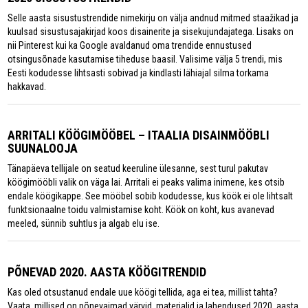
Selle aasta sisustustrendide nimekirju on välja andnud mitmed staažikad ja
kuulsad sisustusajakirjad koos disainerite ja sisekujundajatega. Lisaks on
nii Pinterest kui ka Google avaldanud oma trendide ennustused
otsingusõnade kasutamise tiheduse baasil. Valisime välja 5 trendi, mis
Eesti kodudesse lihtsasti sobivad ja kindlasti lähiajal silma torkama
hakkavad.
ARRITALI KÖÖGIMÖÖBEL – ITAALIA DISAINMÖÖBLI
SUUNALOOJA
Tänapäeva tellijale on seatud keeruline ülesanne, sest turul pakutav
köögimööbli valik on väga lai. Arritali ei peaks valima inimene, kes otsib
endale köögikappe. See mööbel sobib kodudesse, kus köök ei ole lihtsalt
funktsionaalne toidu valmistamise koht. Köök on koht, kus avanevad
meeled, sünnib suhtlus ja algab elu ise.
PÕNEVAD 2020. AASTA KÖÖGITRENDID
Kas oled otsustanud endale uue köögi tellida, aga ei tea, millist tahta?
Vaata, millised on põnevaimad värvid, materjalid ja lahendused 2020. aasta