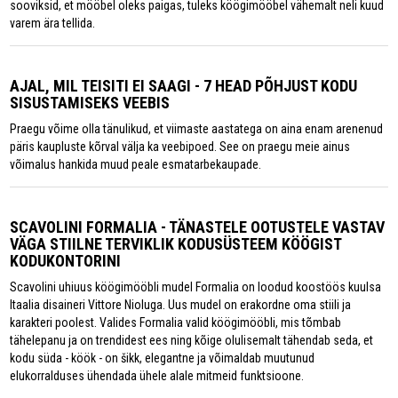
sooviksid, et mööbel oleks paigas, tuleks köögimööbel vähemalt neli kuud
varem ära tellida.
AJAL, MIL TEISITI EI SAAGI - 7 HEAD PÕHJUST KODU
SISUSTAMISEKS VEEBIS
Praegu võime olla tänulikud, et viimaste aastatega on aina enam arenenud
päris kaupluste kõrval välja ka veebipoed. See on praegu meie ainus
võimalus hankida muud peale esmatarbekaupade.
SCAVOLINI FORMALIA - TÄNASTELE OOTUSTELE VASTAV
VÄGA STIILNE TERVIKLIK KODUSÜSTEEM KÖÖGIST
KODUKONTORINI
Scavolini uhiuus köögimööbli mudel Formalia on loodud koostöös kuulsa
Itaalia disaineri Vittore Nioluga. Uus mudel on erakordne oma stiili ja
karakteri poolest. Valides Formalia valid köögimööbli, mis tõmbab
tähelepanu ja on trendidest ees ning kõige olulisemalt tähendab seda, et
kodu süda - köök - on šikk, elegantne ja võimaldab muutunud
elukorralduses ühendada ühele alale mitmeid funktsioone.