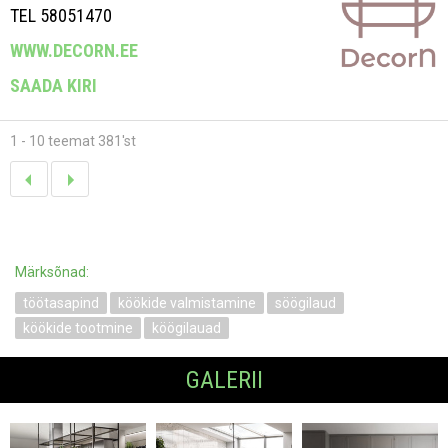
TEL 58051470
WWW.DECORN.EE
SAADA KIRI
1 - 10 teemat 381'st
Märksõnad:
töötasapind
köökide valmistamine
söögilaud
köökide tootmine
köögilauad
GALERII