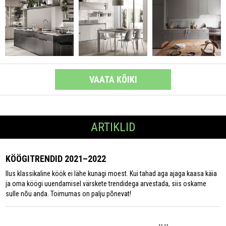
VAATA KÕIKI
ARTIKLID
KÖÖGITRENDID 2021–2022
Ilus klassikaline köök ei lähe kunagi moest. Kui tahad aga ajaga kaasa käia
ja oma köögi uuendamisel värskete trendidega arvestada, siis oskame
sulle nõu anda. Toimumas on palju põnevat!