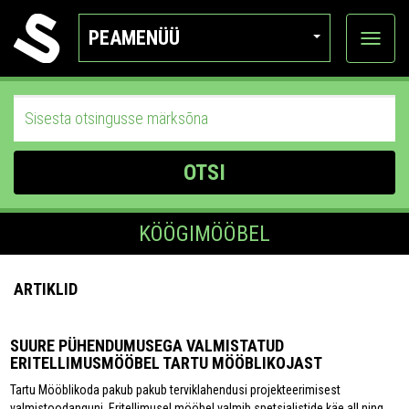
PEAMENÜÜ
Ava
katego
OTSI
KÖÖGIMÖÖBEL
ARTIKLID
SUURE PÜHENDUMUSEGA VALMISTATUD
ERITELLIMUSMÖÖBEL TARTU MÖÖBLIKOJAST
Tartu Mööblikoda pakub pakub terviklahendusi projekteerimisest
valmistoodanguni. Eritellimusel mööbel valmib spetsialistide käe all ning