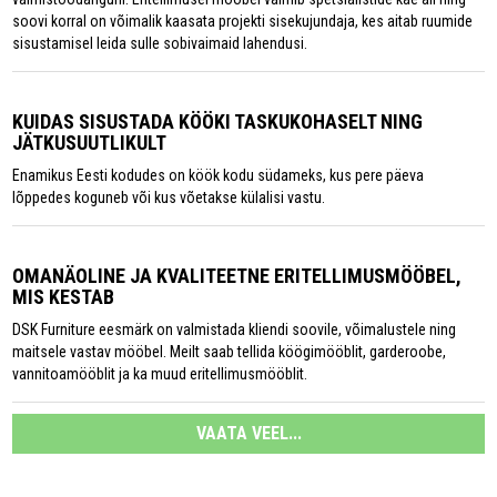
soovi korral on võimalik kaasata projekti sisekujundaja, kes aitab ruumide
sisustamisel leida sulle sobivaimaid lahendusi.
KUIDAS SISUSTADA KÖÖKI TASKUKOHASELT NING
JÄTKUSUUTLIKULT
Enamikus Eesti kodudes on köök kodu südameks, kus pere päeva
lõppedes koguneb või kus võetakse külalisi vastu.
OMANÄOLINE JA KVALITEETNE ERITELLIMUSMÖÖBEL,
MIS KESTAB
DSK Furniture eesmärk on valmistada kliendi soovile, võimalustele ning
maitsele vastav mööbel. Meilt saab tellida köögimööblit, garderoobe,
vannitoamööblit ja ka muud eritellimusmööblit.
VAATA VEEL...