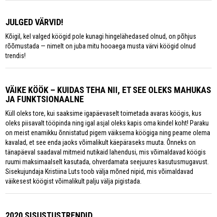
JULGED VÄRVID!
Kõigil, kel valged köögid pole kunagi hingelähedased olnud, on põhjus
rõõmustada — nimelt on juba mitu hooaega musta värvi köögid olnud
trendis!
VÄIKE KÖÖK – KUIDAS TEHA NII, ET SEE OLEKS MAHUKAS
JA FUNKTSIONAALNE
Küll oleks tore, kui saaksime igapäevaselt toimetada avaras köögis, kus
oleks piisavalt tööpinda ning igal asjal oleks kapis oma kindel koht! Paraku
on meist enamikku õnnistatud pigem väiksema köögiga ning peame olema
kavalad, et see enda jaoks võimalikult käepäraseks muuta. Õnneks on
tänapäeval saadaval mitmeid nutikaid lahendusi, mis võimaldavad köögis
ruumi maksimaalselt kasutada, ohverdamata seejuures kasutusmugavust.
Sisekujundaja Kristiina Luts toob välja mõned nipid, mis võimaldavad
väikesest köögist võimalikult palju välja pigistada.
2020 SISUSTUSTRENDID