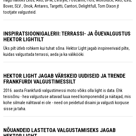
nagu näiteks Leds, Axo, BPM, Evistyle, Foscarini, Flos, Moltoluce, Axo, ILed,
Bover, SLV , Onok, Antares, Targetti, Cantori, Delightfull, Tom Dixon jt
tootjate valgusteid.
INSPIRATSIOONIGALERII: TERRASSI- JA ÕUEVALGUSTUS
HEKTOR LIGHTILT
Üks pilt ütleb rohkem kui tuhat sõna. Hektor Light jagab inspireerivaid pilte,
kuidas valgustada terrassi, aeda ja ka välikööki.
HEKTOR LIGHT JAGAB VÄRSKEID UUDISEID JA TRENDE
FRANKFURDI VALGUSTIMESSILT
2016. aasta Frankfurdi valgustimessi moto võiks olla light is data. Ehk
teisisõnu - hea valgustuse aitavad luua need komponendid ja näitajad, mis
kohe silmale nähtaval ei ole - need on peidetud disaini ja valgusti korpuse
sisse ja taha.
NÕUANDEID LASTETOA VALGUSTAMISEKS JAGAB
HEKTOR LIGHT