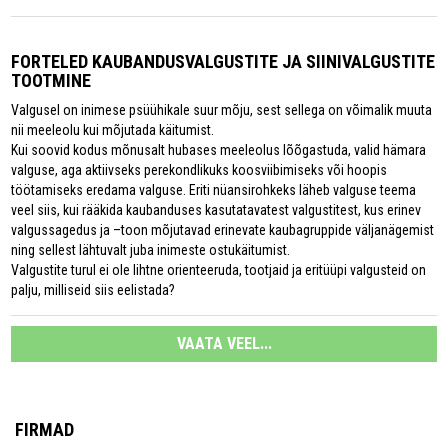
FORTELED KAUBANDUSVALGUSTITE JA SIINIVALGUSTITE
TOOTMINE
Valgusel on inimese psüühikale suur mõju, sest sellega on võimalik muuta
nii meeleolu kui mõjutada käitumist.
Kui soovid kodus mõnusalt hubases meeleolus lõõgastuda, valid hämara
valguse, aga aktiivseks perekondlikuks koosviibimiseks või hoopis
töötamiseks eredama valguse. Eriti nüansirohkeks läheb valguse teema
veel siis, kui rääkida kaubanduses kasutatavatest valgustitest, kus erinev
valgussagedus ja –toon mõjutavad erinevate kaubagruppide väljanägemist
ning sellest lähtuvalt juba inimeste ostukäitumist.
Valgustite turul ei ole lihtne orienteeruda, tootjaid ja eritüüpi valgusteid on
palju, milliseid siis eelistada?
VAATA VEEL...
FIRMAD