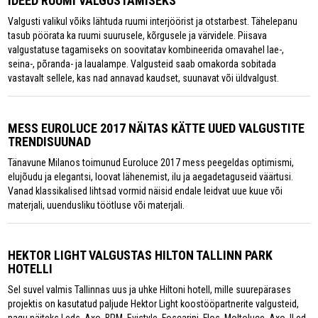
IDEED RUUMI VALGUSTAMISEKS
Valgusti valikul võiks lähtuda ruumi interjöörist ja otstarbest. Tähelepanu
tasub pöörata ka ruumi suurusele, kõrgusele ja värvidele. Piisava
valgustatuse tagamiseks on soovitatav kombineerida omavahel lae-,
seina-, põranda- ja laualampe. Valgusteid saab omakorda sobitada
vastavalt sellele, kas nad annavad kaudset, suunavat või üldvalgust.
MESS EUROLUCE 2017 NÄITAS KÄTTE UUED VALGUSTITE
TRENDISUUNAD
Tänavune Milanos toimunud Euroluce 2017 mess peegeldas optimismi,
elujõudu ja elegantsi, loovat lähenemist, ilu ja aegadetaguseid väärtusi.
Vanad klassikalised lihtsad vormid näisid endale leidvat uue kuue või
materjali, uuendusliku töötluse või materjali.
HEKTOR LIGHT VALGUSTAS HILTON TALLINN PARK
HOTELLI
Sel suvel valmis Tallinnas uus ja uhke Hiltoni hotell, mille suurepärases
projektis on kasutatud paljude Hektor Light koostööpartnerite valgusteid,