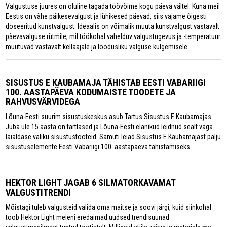
Valgustuse juures on oluline tagada töövõime kogu päeva vältel. Kuna meil
Eestis on vähe päikesevalgust ja lühikesed päevad, siis vajame õigesti
doseeritud kunstvalgust. Ideaalis on võimalik muuta kunstvalgust vastavalt
päevavalguse rütmile, mil töökohal vahelduv valgustugevus ja -temperatuur
muutuvad vastavalt kellaajale ja loodusliku valguse kulgemisele.
SISUSTUS E KAUBAMAJA TÄHISTAB EESTI VABARIIGI
100. AASTAPÄEVA KODUMAISTE TOODETE JA
RAHVUSVÄRVIDEGA
Lõuna-Eesti suurim sisustuskeskus asub Tartus Sisustus E Kaubamajas.
Juba üle 15 aasta on tartlased ja Lõuna-Eesti elanikud leidnud sealt väga
laialdase valiku sisustustooteid. Samuti leiad Sisustus E Kaubamajast palju
sisustuselemente Eesti Vabariigi 100. aastapäeva tähistamiseks.
HEKTOR LIGHT JAGAB 6 SILMATORKAVAMAT
VALGUSTITRENDI
Mõistagi tuleb valgusteid valida oma maitse ja soovi järgi, kuid siinkohal
toob Hektor Light meieni eredaimad uudsed trendisuunad