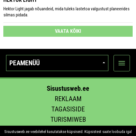
Hektor Light jagab nõuandeid, mida tuleks lastetoa valgustust planeerides
silmas pidada.
VAATA KÕIKI
PEAMENÜÜ
Ava
kategoo
Sisustusweb.ee
REKLAAM
TAGASISIDE
TURISMIWEB
EHITUS.EE
Sisustusweb.ee veebilehel kasutatakse küpsiseid. Küpsistest saate loobuda igal