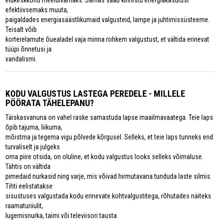
elukeskkond meeldivamaks. Samas saab kinnistu energiakasutust
efektiivsemaks muuta,
paigaldades energiasäästlikumaid valgusteid, lampe ja juhtimissüsteeme.
Teisalt võib
korterelamute õuealadel vaja minna rohkem valgustust, et vältida erinevat
tüüpi õnnetusi ja
vandalismi.
KODU VALGUSTUS LASTEGA PEREDELE - MILLELE
PÖÖRATA TÄHELEPANU?
Täiskasvanuna on vahel raske samastuda lapse maailmavaatega. Teie laps
õpib tajuma, liikuma,
mõistma ja tegema vigu põlvede kõrgusel. Selleks, et teie laps tunneks end
turvaliselt ja julgeks
oma piire otsida, on oluline, et kodu valgustus looks selleks võimaluse.
Tähtis on vältida
pimedaid nurkasid ning varje, mis võivad hirmutavana tunduda laste silmis.
Tihti eelistatakse
sisustuses valgustada kodu erinevate kohtvalgustitega, rõhutades näiteks
raamaturiiulit,
lugemisnurka, taimi või televiisori tausta.