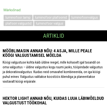
Märksõnad:
luminofoor lamp
luminofoor plafoonid
luminofoorvalgus
plafoon valgustid
luminofoor valgus
ARTIKLID
MÖÖBLIMASIN ANNAB NÕU: 4 ASJA, MILLE PEALE
KÖÖGI VALGUSTAMISEL MÕELDA
Köögi valgustuse kohta käib üldine reegel, mille kohaselt igal tasandil on
oma valgustus – üldine valgustus kogu ruumi jaoks, tööpindade valgustus
ja dekoratiivvalgustus. Kuidas neid omavahel kombineerida, on iga köögi
puhul erinev. Valgustus valitakse koostöös kliendiga ja planeeritakse
vastavalt köögi eripärale.
HEKTOR LIGHT ANNAB NÕU, KUIDAS LUUA LÄBIMÕELDUD
VALGUSTUST TÖÖKOHAL