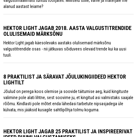
valgustimaailmast tuntud tootjatelt. Milliseid stiile, värve ja materjale me
alanud aastast leiame?
HEKTOR LIGHT JAGAB 2018. AASTA VALGUSTITRENDIDE
OLULISEMAID MÄRKSÕNU
Hektor Light jagab käesolevaks aastaks olulisemaid märksõnu
valgustitrendide osas - nii jätkuvas sõiduvees olevaid trende kui ka uusi
tuuli.
8 PRAKTILIST JA SÄRAVAT JÕULUKINGIIDEED HEKTOR
LIGHTILT
Jõulud on perega koos olemise ja soovide täitumise aeg, kuid kingituste
valimine pole alati lihtne, sest soovime ju, et kingitud asi valmistaks saajale
rõõmu. Kindlasti pole mõtet enda lähedasi tarbetute nipsasjadega üle
külvata, mis jääksid kusagile sahtlipõhja tolmu koguma.
HEKTOR LIGHT JAGAB 25 PRAKTILIST JA INSPIREERIVAT