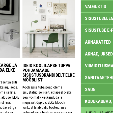
VALGUSTID
SISUSTUSELE
SISUSTUSE E-
AKNAKATTED
AKNAD, UKSED
KARGE JA
IDEID KOOLILAPSE TUPPA
VIIMISTLUSMA
BA ELKE
PÕHJAMAADE
SISUSTUSBRÄNDIDELT ELKE
SANITAARTEHN
MÖÖBLIST
elt ja eriti
Koolilapse tuba peab olema
ksjagu aega,
SAUN
sisustatud selliselt, et lapsel oleks
ema selline,
seal võimalik keskenduda ja
 alguse. ELKE
KODUKAUBAD,
mugavalt õppida. ELKE Mööbli
st leiab
valikust leiab palju tooteid, mis
uudavad iga
sobivad väga hästi nii noorema kui
samaks ja