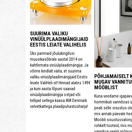
SUURIMA VALIKU
VINÜÜLPLAADIMÄNGIJAID
EESTIS LEIATE VALIHELIS
Üks parimaid jõulukingitusi
muusikasõbrale aastal 2014 on
kahtlemata vinüülplaadimängija. Ja
võime kindlalt väita, et suurima
PÕHJAMAISELT 
valiku vinüülplaadimängijaid Eestis
MUGAV VANNITU
leiate ValiHeli-st! Hinnad alates 149€
MÖÖBLIST
ja kuni aasta lõpuni saavad
vinüülplaadimängija ostjad või
Kuna veedame igapäevas
tellijad sellega kaasa AM Denmark
hommikuti vannitoas ü
velvetkattega plaadipuhastusharja!
peab selle sisustus ol
mis annab päevale hea
Mööbli sisustussalongi
rohkelt tooteid, mis m
vannitoa veelgi mõnu