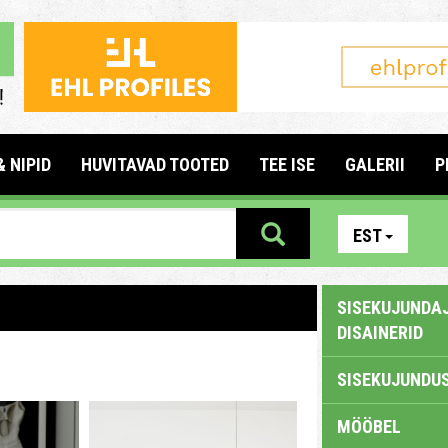
& NIPID
HUVITAVAD TOOTED
TEE ISE
GALERII
P
EST
SISEKUJUNDAJ
DISAINERID
SISEKUJUNDUS
MÖÖBEL