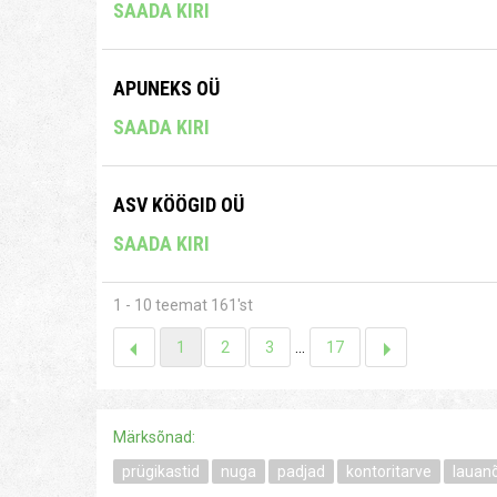
SAADA KIRI
APUNEKS OÜ
SAADA KIRI
ASV KÖÖGID OÜ
SAADA KIRI
1 - 10 teemat 161'st
1
2
3
...
17
Märksõnad:
prügikastid
nuga
padjad
kontoritarve
lauan