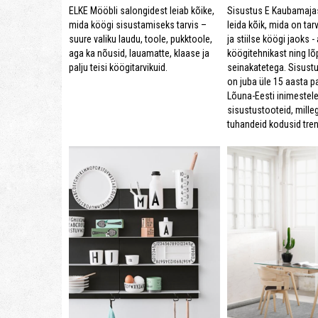
Sisustus E Kaubamajas
ELKE Mööbli salongidest leiab kõike,
leida kõik, mida on ta
mida köögi sisustamiseks tarvis –
ja stiilse köögi jaoks -
suure valiku laudu, toole, pukktoole,
köögitehnikast ning l
aga ka nõusid, lauamatte, klaase ja
seinakatetega. Sisust
palju teisi köögitarvikuid.
on juba üle 15 aasta 
Lõuna-Eesti inimestele
sisustustooteid, mille
tuhandeid kodusid tren