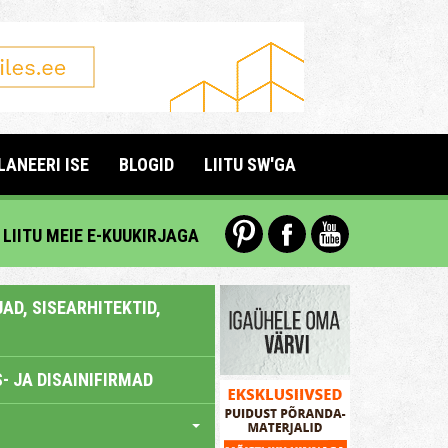
LANEERI ISE
BLOGID
LIITU SW'GA
LIITU MEIE E-KUUKIRJAGA
AD, SISEARHITEKTID,
- JA DISAINIFIRMAD