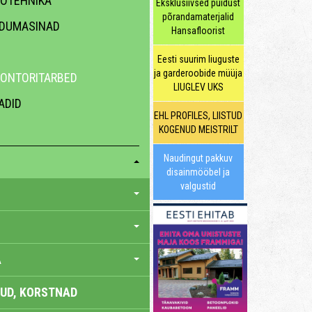
EOTEHNIKA
Eksklusiivsed puidust
põrandamaterjalid
ODUMASINAD
Hansafloorist
Eesti suurim liuguste
ja garderoobide müüja
KONTORITARBED
LIUGLEV UKS
ADID
EHL PROFILES, LIISTUD
KOGENUD MEISTRILT
Naudingut pakkuv
disainmööbel ja
valgustid
A
UD, KORSTNAD