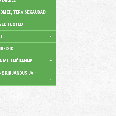
DMED, TERVISEKAUBAD
SED TOOTED
D
IREISID
JA MUU NÕUANNE
E KIRJANDUS JA -