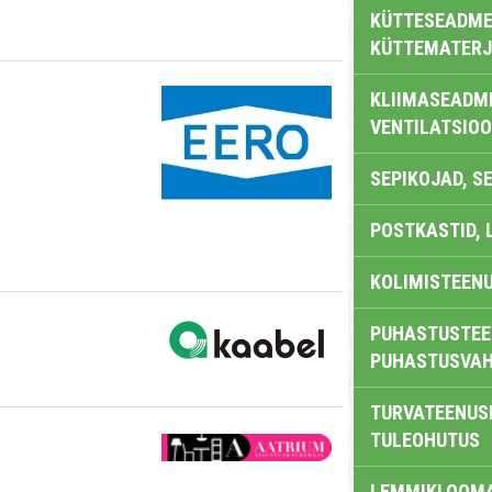
KÜTTESEADMED
KÜTTEMATERJ
KLIIMASEADME
VENTILATSIO
SEPIKOJAD, S
POSTKASTID, 
KOLIMISTEEN
PUHASTUSTEE
PUHASTUSVAH
TURVATEENUS
TULEOHUTUS
LEMMIKLOOM