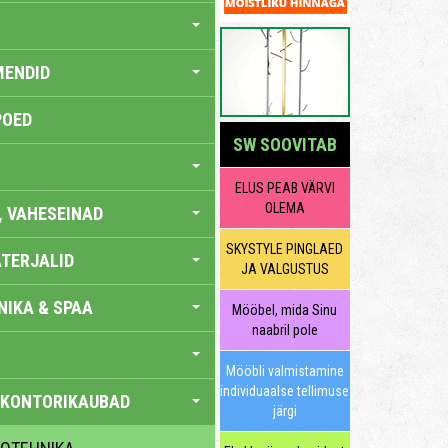
MENDID
POED
SW SOOVITAB
ELUS PEAB VÄRVI
OLEMA
, VAHESEINAD
SKYSTYLE PINGLAED
TERJALID
JA VALGUSTUS
IKA & SPAA
Mööbel, mida Sinu
naabril pole
Mööbli valmistamine
individuaalse tellimuse
 KONTORIKAUBAD
järgi