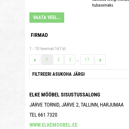
hubasemaks.
VAATA VEEL...
FIRMAD
1 - 10 teemat 161'st
1
2
3
...
17
ELKE MÖÖBEL SISUSTUSSALONG
JÄRVE TORNID, JÄRVE 2, TALLINN, HARJUMAA
TEL 661 7320
WWW.ELKEMOOBEL.EE