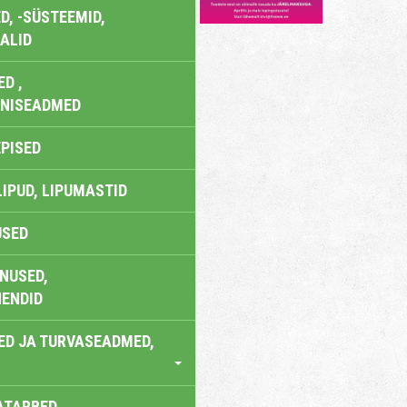
, -SÜSTEEMID,
ALID
D ,
ONISEADMED
EPISED
LIPUD, LIPUMASTID
USED
NUSED,
ENDID
ED JA TURVASEADMED,
ATARBED