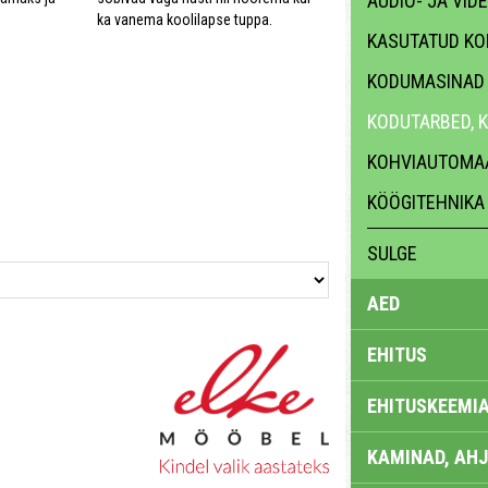
AUDIO- JA VID
ka vanema koolilapse tuppa.
KASUTATUD K
KODUMASINAD
KODUTARBED, 
KOHVIAUTOMA
KÖÖGITEHNIKA
SULGE
AED
EHITUS
EHITUSKEEMI
KAMINAD, AHJ