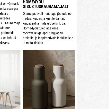
HOME4YOU
t on võimalik
SISUSTUSKAUBAMAJALT
rvis kaasaegse
 alates
Oleme pidevalt - eriti aga jõulude eel -
õpetades
hädas, kuidas ja kust leida häid
us E Kaubamaja
kingiideid ja mida üldse kinkida.
pakkunud
Home4you tuleb aga oma
 parimaid
tootevalikuga appi ning jagab
ga on tehtud
praktilisi ja inspireerivaid ideid kellele
dikaks.
ja mida kinkida.