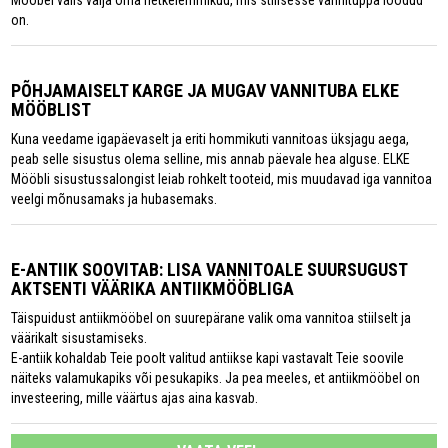
Mööbel valis välja oma hetkelemmikud, mis stiilsesse vannituppa loodud
on.
PÕHJAMAISELT KARGE JA MUGAV VANNITUBA ELKE
MÖÖBLIST
Kuna veedame igapäevaselt ja eriti hommikuti vannitoas üksjagu aega,
peab selle sisustus olema selline, mis annab päevale hea alguse. ELKE
Mööbli sisustussalongist leiab rohkelt tooteid, mis muudavad iga vannitoa
veelgi mõnusamaks ja hubasemaks.
E-ANTIIK SOOVITAB: LISA VANNITOALE SUURSUGUST
AKTSENTI VÄÄRIKA ANTIIKMÖÖBLIGA
Täispuidust antiikmööbel on suurepärane valik oma vannitoa stiilselt ja
väärikalt sisustamiseks.
E-antiik kohaldab Teie poolt valitud antiikse kapi vastavalt Teie soovile
näiteks valamukapiks või pesukapiks. Ja pea meeles, et antiikmööbel on
investeering, mille väärtus ajas aina kasvab.