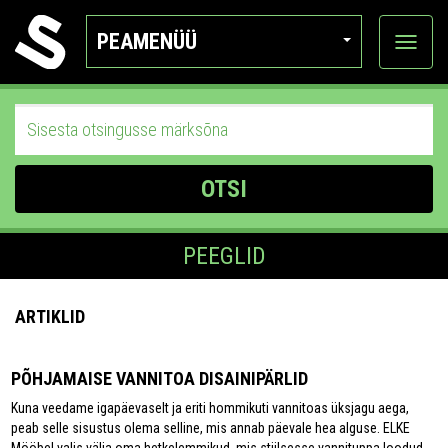
PEAMENÜÜ
Ava
katego
OTSI
PEEGLID
ARTIKLID
PÕHJAMAISE VANNITOA DISAINIPÄRLID
Kuna veedame igapäevaselt ja eriti hommikuti vannitoas üksjagu aega,
peab selle sisustus olema selline, mis annab päevale hea alguse. ELKE