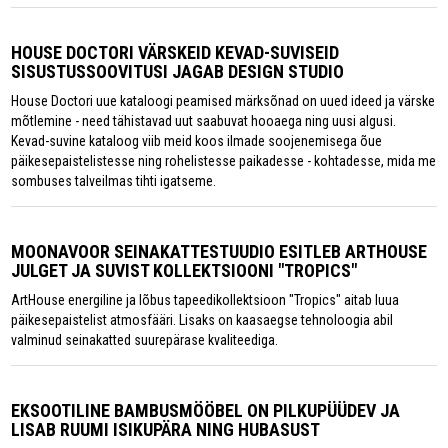
HOUSE DOCTORI VÄRSKEID KEVAD-SUVISEID
SISUSTUSSOOVITUSI JAGAB DESIGN STUDIO
House Doctori uue kataloogi peamised märksõnad on uued ideed ja värske
mõtlemine - need tähistavad uut saabuvat hooaega ning uusi algusi.
Kevad-suvine kataloog viib meid koos ilmade soojenemisega õue
päikesepaistelistesse ning rohelistesse paikadesse - kohtadesse, mida me
sombuses talveilmas tihti igatseme.
MOONAVOOR SEINAKATTESTUUDIO ESITLEB ARTHOUSE
JULGET JA SUVIST KOLLEKTSIOONI "TROPICS"
ArtHouse energiline ja lõbus tapeedikollektsioon "Tropics" aitab luua
päikesepaistelist atmosfääri. Lisaks on kaasaegse tehnoloogia abil
valminud seinakatted suurepärase kvaliteediga.
EKSOOTILINE BAMBUSMÖÖBEL ON PILKUPÜÜDEV JA
LISAB RUUMI ISIKUPÄRA NING HUBASUST