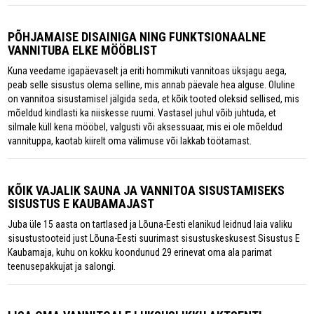
PÕHJAMAISE DISAINIGA NING FUNKTSIONAALNE
VANNITUBA ELKE MÖÖBLIST
Kuna veedame igapäevaselt ja eriti hommikuti vannitoas üksjagu aega,
peab selle sisustus olema selline, mis annab päevale hea alguse. Oluline
on vannitoa sisustamisel jälgida seda, et kõik tooted oleksid sellised, mis
mõeldud kindlasti ka niiskesse ruumi. Vastasel juhul võib juhtuda, et
silmale küll kena mööbel, valgusti või aksessuaar, mis ei ole mõeldud
vannituppa, kaotab kiirelt oma välimuse või lakkab töötamast.
KÕIK VAJALIK SAUNA JA VANNITOA SISUSTAMISEKS
SISUSTUS E KAUBAMAJAST
Juba üle 15 aasta on tartlased ja Lõuna-Eesti elanikud leidnud laia valiku
sisustustooteid just Lõuna-Eesti suurimast sisustuskeskusest Sisustus E
Kaubamaja, kuhu on kokku koondunud 29 erinevat oma ala parimat
teenusepakkujat ja salongi.