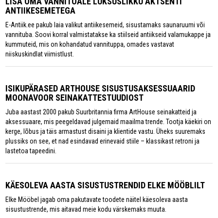
LISA OMA VANNITOALE LUKSUSLIKKU AKTSENTI
ANTIIKESEMETEGA
E-Antiik.ee pakub laia valikut antiikesemeid, sisustamaks saunaruumi või
vannituba. Soovi korral valmistatakse ka stiilseid antiikseid valamukappe ja
kummuteid, mis on kohandatud vannituppa, omades vastavat
niiskuskindlat viimistlust.
ISIKUPÄRASED ARTHOUSE SISUSTUSAKSESSUAARID
MOONAVOOR SEINAKATTESTUUDIOST
Juba aastast 2000 pakub Suurbritannia firma ArtHouse seinakatteid ja
aksessuaare, mis peegeldavad julgemaid maailma trende. Tootja käekiri on
kerge, lõbus ja täis armastust disaini ja klientide vastu. Üheks suuremaks
plussiks on see, et nad esindavad erinevaid stiile – klassikast retroni ja
lastetoa tapeedini.
KÄESOLEVA AASTA SISUSTUSTRENDID ELKE MÖÖBLILT
Elke Mööbel jagab oma pakutavate toodete näitel käesoleva aasta
sisustustrende, mis aitavad meie kodu värskemaks muuta.