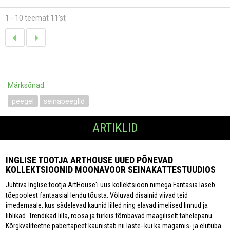
1 - 10 teemat 11'st
Märksõnad:
peegel
seinapeeglid
ARTIKLID
INGLISE TOOTJA ARTHOUSE UUED PÕNEVAD
KOLLEKTSIOONID MOONAVOOR SEINAKATTESTUUDIOS
Juhtiva Inglise tootja ArtHouse'i uus kollektsioon nimega Fantasia laseb
tõepoolest fantaasial lendu tõusta. Võluvad disainid viivad teid
imedemaale, kus sädelevad kaunid lilled ning elavad imelised linnud ja
liblikad. Trendikad lilla, roosa ja türkiis tõmbavad maagiliselt tähelepanu.
Kõrgkvaliteetne pabertapeet kaunistab nii laste- kui ka magamis- ja elutuba.