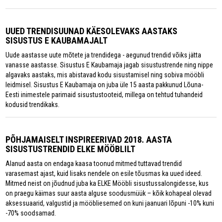
UUED TRENDISUUNAD KÄESOLEVAKS AASTAKS
SISUSTUS E KAUBAMAJALT
Uude aastasse uute mõtete ja trendidega - aegunud trendid võiks jätta
vanasse aastasse. Sisustus E Kaubamaja jagab sisustustrende ning nippe
algavaks aastaks, mis abistavad kodu sisustamisel ning sobiva mööbli
leidmisel. Sisustus E Kaubamaja on juba üle 15 aasta pakkunud Lõuna-
Eesti inimestele parimaid sisustustooteid, millega on tehtud tuhandeid
kodusid trendikaks.
PÕHJAMAISELT INSPIREERIVAD 2018. AASTA
SISUSTUSTRENDID ELKE MÖÖBLILT
Alanud aasta on endaga kaasa toonud mitmed tuttavad trendid
varasemast ajast, kuid lisaks nendele on esile tõusmas ka uued ideed.
Mitmed neist on jõudnud juba ka ELKE Mööbli sisustussalongidesse, kus
on praegu käimas suur aasta alguse soodusmüük – kõik kohapeal olevad
aksessuaarid, valgustid ja mööbliesemed on kuni jaanuari lõpuni -10% kuni
-70% soodsamad.