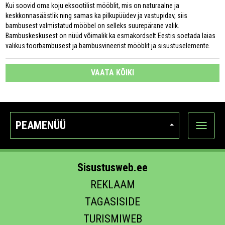
Kui soovid oma koju eksootilist mööblit, mis on naturaalne ja
keskkonnasäästlik ning samas ka pilkupüüdev ja vastupidav, siis
bambusest valmistatud mööbel on selleks suurepärane valik.
Bambuskeskusest on nüüd võimalik ka esmakordselt Eestis soetada laias
valikus toorbambusest ja bambusvineerist mööblit ja sisustuselemente.
VAATA KÕIKI
PEAMENÜÜ
Ava
kategoo
Sisustusweb.ee
REKLAAM
TAGASISIDE
TURISMIWEB