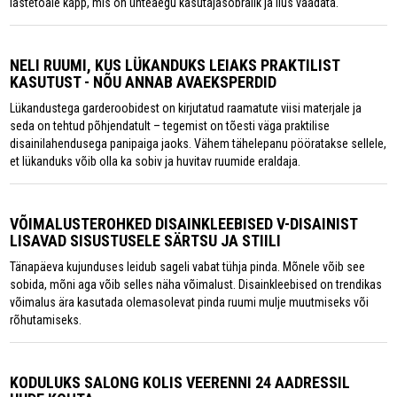
lastetoale kapp, mis on ühteaegu kasutajasõbralik ja ilus vaadata.
NELI RUUMI, KUS LÜKANDUKS LEIAKS PRAKTILIST
KASUTUST - NÕU ANNAB AVAEKSPERDID
Lükandustega garderoobidest on kirjutatud raamatute viisi materjale ja
seda on tehtud põhjendatult – tegemist on tõesti väga praktilise
disainilahendusega panipaiga jaoks. Vähem tähelepanu pööratakse sellele,
et lükanduks võib olla ka sobiv ja huvitav ruumide eraldaja.
VÕIMALUSTEROHKED DISAINKLEEBISED V-DISAINIST
LISAVAD SISUSTUSELE SÄRTSU JA STIILI
Tänapäeva kujunduses leidub sageli vabat tühja pinda. Mõnele võib see
sobida, mõni aga võib selles näha võimalust. Disainkleebised on trendikas
võimalus ära kasutada olemasolevat pinda ruumi mulje muutmiseks või
rõhutamiseks.
KODULUKS SALONG KOLIS VEERENNI 24 AADRESSIL