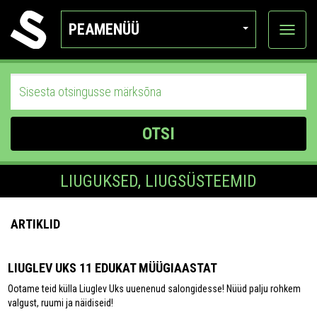
PEAMENÜÜ
Ava
katego
OTSI
LIUGUKSED, LIUGSÜSTEEMID
ARTIKLID
LIUGLEV UKS 11 EDUKAT MÜÜGIAASTAT
Ootame teid külla Liuglev Uks uuenenud salongidesse! Nüüd palju rohkem
valgust, ruumi ja näidiseid!