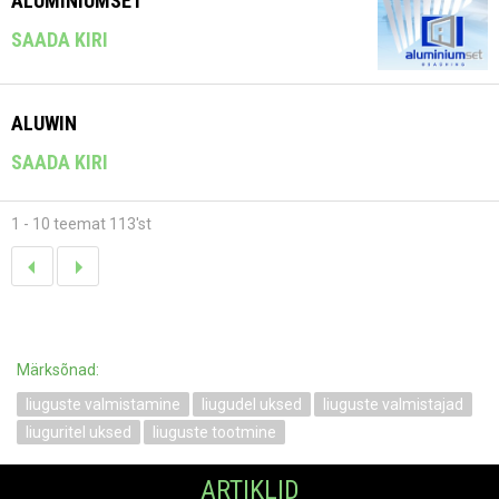
ALUMINIUMSET
SAADA KIRI
ALUWIN
SAADA KIRI
1 - 10 teemat 113'st
Märksõnad:
liuguste valmistamine
liugudel uksed
liuguste valmistajad
liuguritel uksed
liuguste tootmine
ARTIKLID