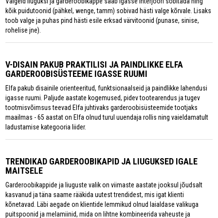
Valgeid liuguksi ja garderoobikappe saab igasse interjööri sobitada ning
kõik puidutoonid (pähkel, wenge, tamm) sobivad hästi valge kõrvale. Lisaks
toob valge ja puhas pind hästi esile erksad värvitoonid (punase, sinise,
rohelise jne).
V-DISAIN PAKUB PRAKTILISI JA PAINDLIKKE ELFA
GARDEROOBISÜSTEEME IGASSE RUUMI
Elfa pakub disainile orienteeritud, funktsionaalseid ja paindlikke lahendusi
igasse ruumi. Paljude aastate kogemused, pidev tootearendus ja tugev
tootmisvõimsus teevad Elfa juhtivaks garderoobisüsteemide tootjaks
maailmas - 65 aastat on Elfa olnud turul uuendaja rollis ning vaieldamatult
ladustamise kategooria liider.
TRENDIKAD GARDEROOBIKAPID JA LIUGUKSED IGALE
MAITSELE
Garderoobikappide ja liuguste valik on viimaste aastate jooksul jõudsalt
kasvanud ja täna saame rääkida uutest trendidest, mis igat klienti
kõnetavad. Läbi aegade on klientide lemmikud olnud laialdase valikuga
puitspoonid ja melamiinid, mida on lihtne kombineerida vaheuste ja