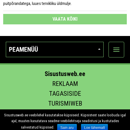
puitpõrandatega, luues tervikliku üldmulje.
VAATA KÕIKI
PEAMENÜÜ
Ava
kategoo
Sisustusweb.ee
REKLAAM
TAGASISIDE
TURISMIWEB
EHITUS.EE
Sisustusweb.ee veebilehel kasutatakse küpsiseid. Küpsistest saate loobuda igal
ajal, muutes kasutatava seadme veebilehitseja seadistusi ja kustutades
salvestatud küpsised.
Sain aru
Loe lähemalt