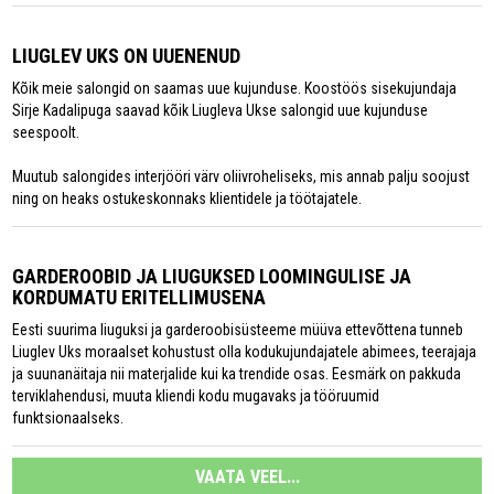
LIUGLEV UKS ON UUENENUD
Kõik meie salongid on saamas uue kujunduse. Koostöös sisekujundaja
Sirje Kadalipuga saavad kõik Liugleva Ukse salongid uue kujunduse
seespoolt.
Muutub salongides interjööri värv oliivroheliseks, mis annab palju soojust
ning on heaks ostukeskonnaks klientidele ja töötajatele.
GARDEROOBID JA LIUGUKSED LOOMINGULISE JA
KORDUMATU ERITELLIMUSENA
Eesti suurima liuguksi ja garderoobisüsteeme müüva ettevõttena tunneb
Liuglev Uks moraalset kohustust olla kodukujundajatele abimees, teerajaja
ja suunanäitaja nii materjalide kui ka trendide osas. Eesmärk on pakkuda
terviklahendusi, muuta kliendi kodu mugavaks ja tööruumid
funktsionaalseks.
VAATA VEEL...