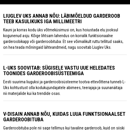
LIUGLEV UKS ANNAB NÕU: LÄBIMÕELDUD GARDEROOB
TEEB KASULIKUKS IGA MILLIMEETRI
Kauni ja korras kodu üks võtmeküsimusi on, kus hoiustada elu jooksul
kogunenud asju. Kõige lihtsam lahendus on korralik funktsionaalne
garderoobikapp või garderoobituba. Et see võimalikult ruttu tellitud saaks,
on hea teada mõningaid lähteandmeid, nagu soovitab Liuglev Uks.
L-UKS SOOVITAB: SÜGISELE VASTU UUE HELEDATES
TOONIDES GARDEROOBISÜSTEEMIGA
Eesti suurima liuguksi ja garderoobisüsteeme tootva ettevõttena tunneb L-
Uks kohtustust olla kodukujundajatele abimees, teerajaja ja suunanäitaja
nii materjalide kui ka trendide osas.
V-DISAIN ANNAB NÕU, KUIDAS LUUA FUNKTSIONAALSET
GARDEROOBITUBA
Garderoobituba pole nii sage tellimus kui tavaline garderoob, kuid on siiski