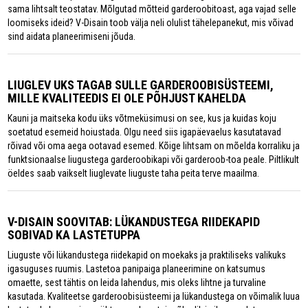
sama lihtsalt teostatav. Mõlgutad mõtteid garderoobitoast, aga vajad selle
loomiseks ideid? V-Disain toob välja neli olulist tähelepanekut, mis võivad
sind aidata planeerimiseni jõuda.
LIUGLEV UKS TAGAB SULLE GARDEROOBISÜSTEEMI,
MILLE KVALITEEDIS EI OLE PÕHJUST KAHELDA
Kauni ja maitseka kodu üks võtmeküsimusi on see, kus ja kuidas koju
soetatud esemeid hoiustada. Olgu need siis igapäevaelus kasutatavad
rõivad või oma aega ootavad esemed. Kõige lihtsam on mõelda korraliku ja
funktsionaalse liugustega garderoobikapi või garderoob-toa peale. Piltlikult
öeldes saab vaikselt liuglevate liuguste taha peita terve maailma.
V-DISAIN SOOVITAB: LÜKANDUSTEGA RIIDEKAPID
SOBIVAD KA LASTETUPPA
Liuguste või lükandustega riidekapid on moekaks ja praktiliseks valikuks
igasuguses ruumis. Lastetoa panipaiga planeerimine on katsumus
omaette, sest tähtis on leida lahendus, mis oleks lihtne ja turvaline
kasutada. Kvaliteetse garderoobisüsteemi ja lükandustega on võimalik luua