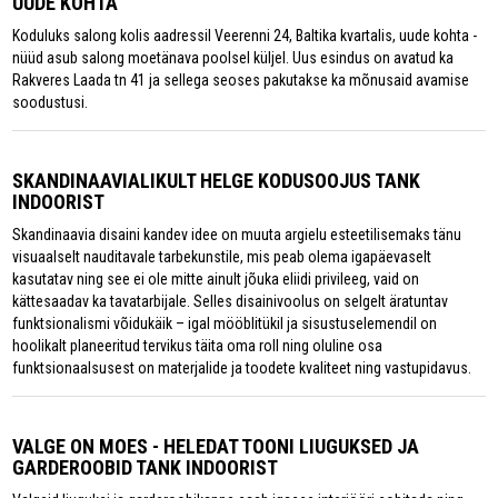
UUDE KOHTA
Koduluks salong kolis aadressil Veerenni 24, Baltika kvartalis, uude kohta -
nüüd asub salong moetänava poolsel küljel. Uus esindus on avatud ka
Rakveres Laada tn 41 ja sellega seoses pakutakse ka mõnusaid avamise
soodustusi.
SKANDINAAVIALIKULT HELGE KODUSOOJUS TANK
INDOORIST
Skandinaavia disaini kandev idee on muuta argielu esteetilisemaks tänu
visuaalselt nauditavale tarbekunstile, mis peab olema igapäevaselt
kasutatav ning see ei ole mitte ainult jõuka eliidi privileeg, vaid on
kättesaadav ka tavatarbijale. Selles disainivoolus on selgelt äratuntav
funktsionalismi võidukäik – igal mööblitükil ja sisustuselemendil on
hoolikalt planeeritud tervikus täita oma roll ning oluline osa
funktsionaalsusest on materjalide ja toodete kvaliteet ning vastupidavus.
VALGE ON MOES - HELEDAT TOONI LIUGUKSED JA
GARDEROOBID TANK INDOORIST