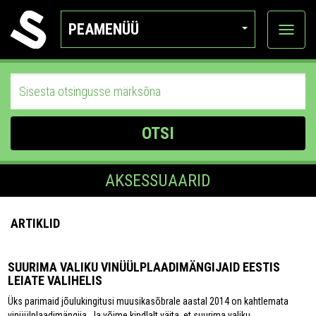
PEAMENÜÜ
Ava
katego
OTSI
AKSESSUAARID
ARTIKLID
SUURIMA VALIKU VINÜÜLPLAADIMÄNGIJAID EESTIS
LEIATE VALIHELIS
Üks parimaid jõulukingitusi muusikasõbrale aastal 2014 on kahtlemata
vinüülplaadimängija. Ja võime kindlalt väita, et suurima valiku