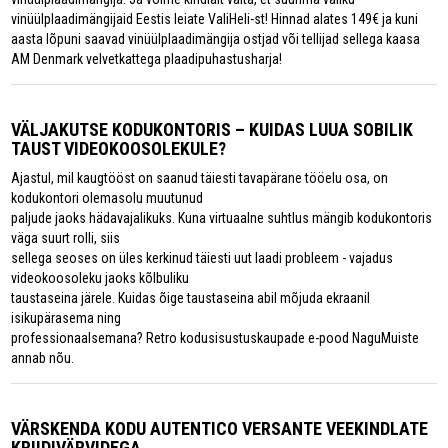
vinüülplaadimängijaid Eestis leiate ValiHeli-st! Hinnad alates 149€ ja kuni
aasta lõpuni saavad vinüülplaadimängija ostjad või tellijad sellega kaasa
AM Denmark velvetkattega plaadipuhastusharja!
VÄLJAKUTSE KODUKONTORIS – KUIDAS LUUA SOBILIK
TAUST VIDEOKOOSOLEKULE?
Ajastul, mil kaugtööst on saanud täiesti tavapärane tööelu osa, on
kodukontori olemasolu muutunud
paljude jaoks hädavajalikuks. Kuna virtuaalne suhtlus mängib kodukontoris
väga suurt rolli, siis
sellega seoses on üles kerkinud täiesti uut laadi probleem - vajadus
videokoosoleku jaoks kõlbuliku
taustaseina järele. Kuidas õige taustaseina abil mõjuda ekraanil
isikupärasema ning
professionaalsemana? Retro kodusisustuskaupade e-pood NaguMuiste
annab nõu.
VÄRSKENDA KODU AUTENTICO VERSANTE VEEKINDLATE
KRIIDIVÄRVIDEGA.