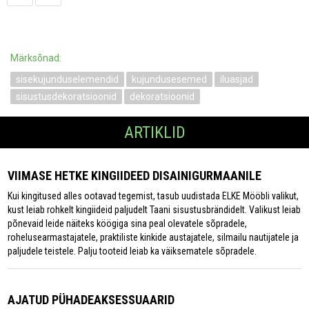
Märksõnad:
sisekujunduselemendid
kujundusesemed
iluasjad
sisustusdekoratsioonid
dekoratsioonid
ARTIKLID
VIIMASE HETKE KINGIIDEED DISAINIGURMAANILE
Kui kingitused alles ootavad tegemist, tasub uudistada ELKE Mööbli valikut,
kust leiab rohkelt kingiideid paljudelt Taani sisustusbrändidelt. Valikust leiab
põnevaid leide näiteks köögiga sina peal olevatele sõpradele,
rohelusearmastajatele, praktiliste kinkide austajatele, silmailu nautijatele ja
paljudele teistele. Palju tooteid leiab ka väiksematele sõpradele.
AJATUD PÜHADEAKSESSUAARID