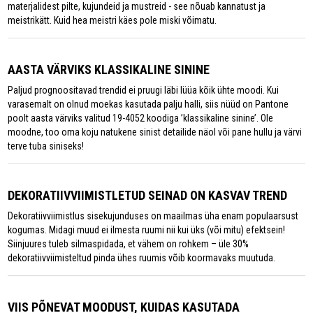
materjalidest pilte, kujundeid ja mustreid - see nõuab kannatust ja
meistrikätt. Kuid hea meistri käes pole miski võimatu.
AASTA VÄRVIKS KLASSIKALINE SININE
Paljud prognoositavad trendid ei pruugi läbi lüüa kõik ühte moodi. Kui
varasemalt on olnud moekas kasutada palju halli, siis nüüd on Pantone
poolt aasta värviks valitud 19-4052 koodiga ’klassikaline sinine’. Ole
moodne, too oma koju natukene sinist detailide näol või pane hullu ja värvi
terve tuba siniseks!
DEKORATIIVVIIMISTLETUD SEINAD ON KASVAV TREND
Dekoratiivviimistlus sisekujunduses on maailmas üha enam populaarsust
kogumas. Midagi muud ei ilmesta ruumi nii kui üks (või mitu) efektsein!
Siinjuures tuleb silmaspidada, et vähem on rohkem – üle 30%
dekoratiivviimisteltud pinda ühes ruumis võib koormavaks muutuda.
VIIS PÕNEVAT MOODUST, KUIDAS KASUTADA