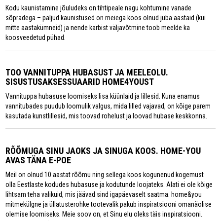
Kodu kaunistamine jõuludeks on tihtipeale nagu kohtumine vanade
sõpradega – paljud kaunistused on meiega koos olnud juba aastaid (kui
mitte aastakümneid) ja nende karbist väljavõtmine toob meelde ka
koosveedetud pühad.
TOO VANNITUPPA HUBASUST JA MEELEOLU.
SISUSTUSAKSESSUAARID HOME4YOUST
Vannituppa hubasuse loomiseks lisa küünlaid ja lillesid. Kuna enamus
vannitubades puudub loomulik valgus, mida lilled vajavad, on kõige parem
kasutada kunstlillesid, mis toovad rohelust ja loovad hubase keskkonna.
RÕÕMUGA SINU JAOKS JA SINUGA KOOS. HOME-YOU
AVAS TÄNA E-POE
Meil on olnud 10 aastat rõõmu ning sellega koos kogunenud kogemust
olla Eestlaste kodudes hubasuse ja kodutunde loojateks. Alati ei ole kõige
lihtsam teha valikuid, mis jäävad sind igapäevaselt saatma. home&you
mitmekülgne ja üllatusterohke tootevalik pakub inspiratsiooni omanäolise
olemise loomiseks. Meie soov on, et Sinu elu oleks täis inspiratsiooni.