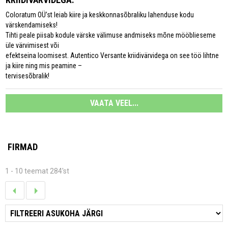
Coloratum OÜ’st leiab kiire ja keskkonnasõbraliku lahenduse kodu
värskendamiseks!
Tihti peale piisab kodule värske välimuse andmiseks mõne mööblieseme
üle värvimisest või
efektseina loomisest. Autentico Versante kriidivärvidega on see töö lihtne
ja kiire ning mis peamine –
tervisesõbralik!
VAATA VEEL...
FIRMAD
1 - 10 teemat 284'st