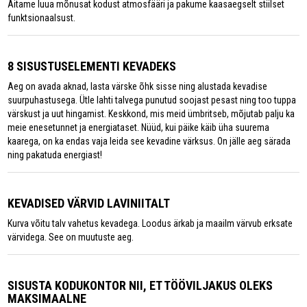
Aitame luua mõnusat kodust atmosfääri ja pakume kaasaegselt stiilset
funktsionaalsust.
8 SISUSTUSELEMENTI KEVADEKS
Aeg on avada aknad, lasta värske õhk sisse ning alustada kevadise
suurpuhastusega. Ütle lahti talvega punutud soojast pesast ning too tuppa
värskust ja uut hingamist. Keskkond, mis meid ümbritseb, mõjutab palju ka
meie enesetunnet ja energiataset. Nüüd, kui päike käib üha suurema
kaarega, on ka endas vaja leida see kevadine värksus. On jälle aeg särada
ning pakatuda energiast!
KEVADISED VÄRVID LAVINIITALT
Kurva võitu talv vahetus kevadega. Loodus ärkab ja maailm värvub erksate
värvidega. See on muutuste aeg.
SISUSTA KODUKONTOR NII, ET TÖÖVILJAKUS OLEKS
MAKSIMAALNE