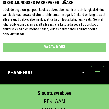
SISEKUJUNDUSES PAKKEPABERI JÄÄKE
Jõulude aegu on igal pool kuulda pakkepaberi sahinat: usin kingipakkimine
vaheldub krabisevate üllatuste lahtiharutamisega. Mõnikord on kingitustest
alles jäänud pakkepaber nii ilus, et seda on lausa kahju ära visata. Sellisel
juhul võib kauni paberi vabalt alles jätta ja kasutada seda hoopis kodu
ehtimiseks. Siin on mõned näited, kuidas pakkepaberi abil interjöörile
põnevust lisada.
VAATA KÕIKI
PEAMENÜÜ
Ava
kategoo
Sisustusweb.ee
REKLAAM