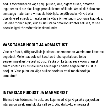
Kodus töötamisel on väga palju plusse, kuid, olgem ausad, omaette
tegutsedes ei ole alati kerge produktiivsust säilitada. Ära siiski hakka end
enneaegu materdama – madala tööviljakuse põhjuseks võivad olla
objektiivsed asjaolud, näiteks mitte kõige õnnestunum töönurga kujundus.
Siit leiad mõned nipid, kuidas sisustada oma kodukontor selliselt, et see
soosiks igati töömõtetele keskendumist.
VASK TAHAB HOOLT JA ARMASTUST
Vasest nõusid, köögitarvikuid ja sisustuselemente on valmistatud iidsetest
aegadest. Meile teadaolevalt kasutasid juba spartalased toidu
serveerimisel just vasest nõusid. Vaske on ka tänapäeva köögis järjest
enam võetud kasutusele kuna see kiirgab endiste aegade hubasust ja
soojust. Vase puhul on väga oluline hooldus, vask tahab hoolt ja
armastust!
INTARSIAD PUIDUST JA MARMORIST
Tõelised käsitöömeistrite oskused kujunevad välja väga pika aja jooksul.
Intarsia on vaieldamatult üks selliseid. Lõigata kokku erinevatest