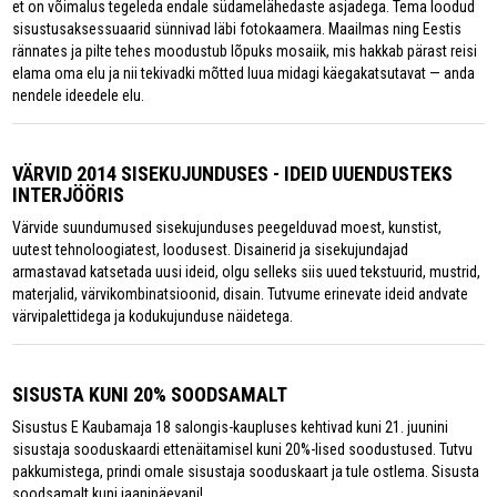
et on võimalus tegeleda endale südamelähedaste asjadega. Tema loodud
sisustusaksessuaarid sünnivad läbi fotokaamera. Maailmas ning Eestis
rännates ja pilte tehes moodustub lõpuks mosaiik, mis hakkab pärast reisi
elama oma elu ja nii tekivadki mõtted luua midagi käegakatsutavat — anda
nendele ideedele elu.
VÄRVID 2014 SISEKUJUNDUSES - IDEID UUENDUSTEKS
INTERJÖÖRIS
Värvide suundumused sisekujunduses peegelduvad moest, kunstist,
uutest tehnoloogiatest, loodusest. Disainerid ja sisekujundajad
armastavad katsetada uusi ideid, olgu selleks siis uued tekstuurid, mustrid,
materjalid, värvikombinatsioonid, disain. Tutvume erinevate ideid andvate
värvipalettidega ja kodukujunduse näidetega.
SISUSTA KUNI 20% SOODSAMALT
Sisustus E Kaubamaja 18 salongis-kaupluses kehtivad kuni 21. juunini
sisustaja sooduskaardi ettenäitamisel kuni 20%-lised soodustused. Tutvu
pakkumistega, prindi omale sisustaja sooduskaart ja tule ostlema. Sisusta
soodsamalt kuni jaanipäevani!