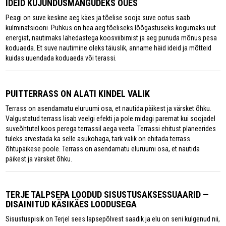
IDEID KUJUNDUSMÄNGUDEKS ÕUES
Peagi on suve keskne aeg käes ja tõelise sooja suve ootus saab
kulminatsiooni. Puhkus on hea aeg tõeliseks lõõgastuseks kogumaks uut
energiat, nautimaks lähedastega koosviibimist ja aeg punuda mõnus pesa
koduaeda. Et suve nautimine oleks täiuslik, anname häid ideid ja mõtteid
kuidas uuendada koduaeda või terassi.
PUITTERRASS ON ALATI KINDEL VALIK
Terrass on asendamatu eluruumi osa, et nautida päikest ja värsket õhku.
Valgustatud terrass lisab veelgi efekti ja pole midagi paremat kui soojadel
suveõhtutel koos perega terrassil aega veeta. Terrassi ehitust planeerides
tuleks arvestada ka selle asukohaga, tark valik on ehitada terrass
õhtupäikese poole. Terrass on asendamatu eluruumi osa, et nautida
päikest ja värsket õhku.
TERJE TALPSEPA LOODUD SISUSTUSAKSESSUAARID —
DISAINITUD KÄSIKÄES LOODUSEGA
Sisustuspisik on Terjel sees lapsepõlvest saadik ja elu on seni kulgenud nii,