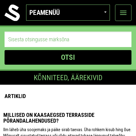
PEAMENÜÜ
Ava
katego
OTSI
KÕNNITEED, ÄÄREKIVID
ARTIKLID
MILLISED ON KAASAEGSED TERRASSIDE
PÕRANDALAHENDUSED?
Ilm läheb üha soojemaks ja päike sirab taevas. Üha rohkem kisub hing õue.
Mõnusalt sisustatud terrass või rõdu aitavad tubase läppunud talveõhu