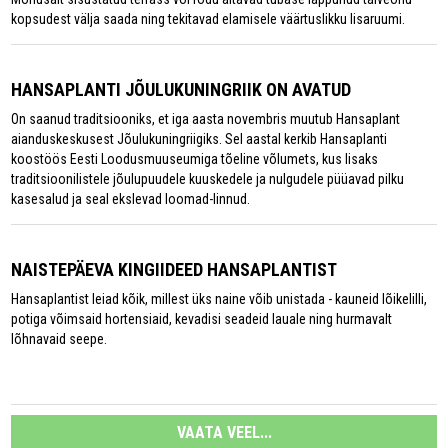
kopsudest välja saada ning tekitavad elamisele väärtuslikku lisaruumi.
HANSAPLANTI JÕULUKUNINGRIIK ON AVATUD
On saanud traditsiooniks, et iga aasta novembris muutub Hansaplant
aianduskeskusest Jõulukuningriigiks. Sel aastal kerkib Hansaplanti
koostöös Eesti Loodusmuuseumiga tõeline võlumets, kus lisaks
traditsioonilistele jõulupuudele kuuskedele ja nulgudele püüavad pilku
kasesalud ja seal ekslevad loomad-linnud.
NAISTEPÄEVA KINGIIDEED HANSAPLANTIST
Hansaplantist leiad kõik, millest üks naine võib unistada - kauneid lõikelilli,
potiga võimsaid hortensiaid, kevadisi seadeid lauale ning hurmavalt
lõhnavaid seepe.
VAATA VEEL...