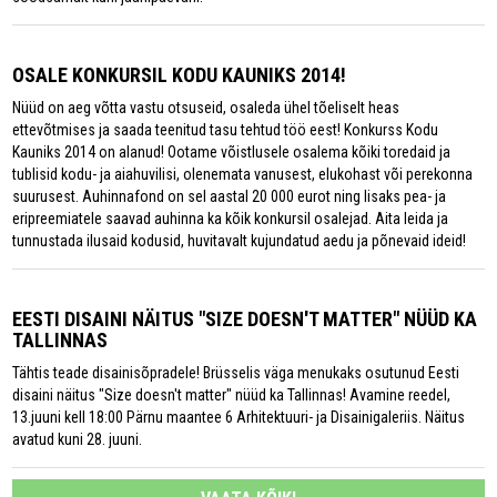
OSALE KONKURSIL KODU KAUNIKS 2014!
Nüüd on aeg võtta vastu otsuseid, osaleda ühel tõeliselt heas
ettevõtmises ja saada teenitud tasu tehtud töö eest! Konkurss Kodu
Kauniks 2014 on alanud! Ootame võistlusele osalema kõiki toredaid ja
tublisid kodu- ja aiahuvilisi, olenemata vanusest, elukohast või perekonna
suurusest. Auhinnafond on sel aastal 20 000 eurot ning lisaks pea- ja
eripreemiatele saavad auhinna ka kõik konkursil osalejad. Aita leida ja
tunnustada ilusaid kodusid, huvitavalt kujundatud aedu ja põnevaid ideid!
EESTI DISAINI NÄITUS "SIZE DOESN'T MATTER" NÜÜD KA
TALLINNAS
Tähtis teade disainisõpradele! Brüsselis väga menukaks osutunud Eesti
disaini näitus "Size doesn't matter" nüüd ka Tallinnas! Avamine reedel,
13.juuni kell 18:00 Pärnu maantee 6 Arhitektuuri- ja Disainigaleriis. Näitus
avatud kuni 28. juuni.