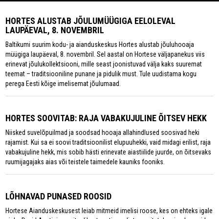
HORTES ALUSTAB JÕULUMÜÜGIGA EELOLEVAL
LAUPÄEVAL, 8. NOVEMBRIL
Baltikumi suurim kodu- ja aianduskeskus Hortes alustab jõuluhooaja
müügiga laupäeval, 8. novembril. Sel aastal on Hortese väljapanekus viis
erinevat jõulukollektsiooni, mille seast joonistuvad välja kaks suuremat
teemat – traditsiooniline punane ja pidulik must. Tule uudistama kogu
perega Eesti kõige imelisemat jõulumaad.
HORTES SOOVITAB: RAJA VABAKUJULINE ÕITSEV HEKK
Niisked suvelõpuilmad ja soodsad hooaja allahindlused soosivad heki
rajamist. Kui sa ei soovi traditsioonilist elupuuhekki, vaid midagi erilist, raja
vabakujuline hekk, mis sobib hästi erinevate aiastiilide juurde, on õitsevaks
ruumijagajaks aias või teistele taimedele kauniks fooniks.
LÕHNAVAD PUNASED ROOSID
Hortese Aianduskeskusest leiab mitmeid imelisi roose, kes on ehteks igale