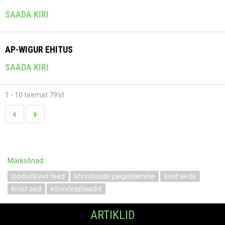
SAADA KIRI
AP-WIGUR EHITUS
SAADA KIRI
1 - 10 teemat 79'st
Märksõnad:
looduskivist teed
kõnniteede paigaldamine
kivid aeda
kivist aed
kõnniteeplaadid
ARTIKLID