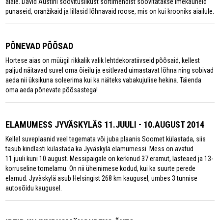
aiale. David Austini soovituslikust sortimendist soovitatakse imekauneid
punaseid, oranžikaid ja lillasid lõhnavaid roose, mis on kui krooniks aiailule.
PÕNEVAD PÕÕSAD
Hortese aias on müügil rikkalik valik lehtdekoratiivseid põõsaid, kellest
paljud näitavad suvel oma õieilu ja esitlevad uimastavat lõhna ning sobivad
aeda nii üksikuna soleerima kui ka näiteks vabakujulise hekina. Täienda
oma aeda põnevate põõsastega!
ELAMUMESS JYVÄSKYLÄS 11.JUULI - 10.AUGUST 2014
Kellel suveplaanid veel tegemata või juba plaanis Soomet külastada, siis
tasub kindlasti külastada ka Jyväskylä elamumessi. Mess on avatud
11.juuli kuni 10.august. Messipaigale on kerkinud 37 eramut, lasteaed ja 13-
korruseline tornelamu. On nii üheinimese kodud, kui ka suurte perede
elamud. Jyväskylä asub Helsingist 268 km kaugusel, umbes 3 tunnise
autosõidu kaugusel.