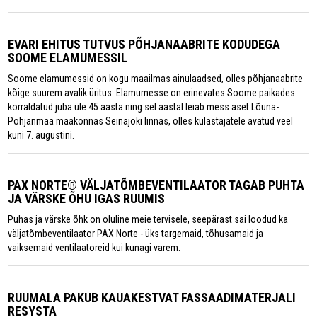
EVARI EHITUS TUTVUS PÕHJANAABRITE KODUDEGA
SOOME ELAMUMESSIL
Soome elamumessid on kogu maailmas ainulaadsed, olles põhjanaabrite
kõige suurem avalik üritus. Elamumesse on erinevates Soome paikades
korraldatud juba üle 45 aasta ning sel aastal leiab mess aset Lõuna-
Pohjanmaa maakonnas Seinajoki linnas, olles külastajatele avatud veel
kuni 7. augustini.
PAX NORTE® VÄLJATÕMBEVENTILAATOR TAGAB PUHTA
JA VÄRSKE ÕHU IGAS RUUMIS
Puhas ja värske õhk on oluline meie tervisele, seepärast sai loodud ka
väljatõmbeventilaator PAX Norte - üks targemaid, tõhusamaid ja
vaiksemaid ventilaatoreid kui kunagi varem.
RUUMALA PAKUB KAUAKESTVAT FASSAADIMATERJALI
RESYSTA