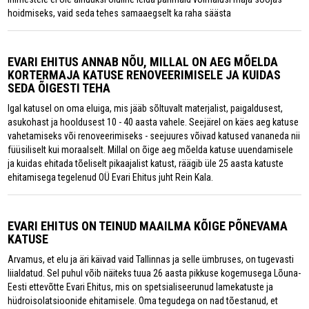
hoidmiseks, vaid seda tehes samaaegselt ka raha säästa
EVARI EHITUS ANNAB NÕU, MILLAL ON AEG MÕELDA
KORTERMAJA KATUSE RENOVEERIMISELE JA KUIDAS
SEDA ÕIGESTI TEHA
Igal katusel on oma eluiga, mis jääb sõltuvalt materjalist, paigaldusest,
asukohast ja hooldusest 10 - 40 aasta vahele. Seejärel on käes aeg katuse
vahetamiseks või renoveerimiseks - seejuures võivad katused vananeda nii
füüsiliselt kui moraalselt. Millal on õige aeg mõelda katuse uuendamisele
ja kuidas ehitada tõeliselt pikaajalist katust, räägib üle 25 aasta katuste
ehitamisega tegelenud OÜ Evari Ehitus juht Rein Kala.
EVARI EHITUS ON TEINUD MAAILMA KÕIGE PÕNEVAMA
KATUSE
Arvamus, et elu ja äri käivad vaid Tallinnas ja selle ümbruses, on tugevasti
liialdatud. Sel puhul võib näiteks tuua 26 aasta pikkuse kogemusega Lõuna-
Eesti ettevõtte Evari Ehitus, mis on spetsialiseerunud lamekatuste ja
hüdroisolatsioonide ehitamisele. Oma tegudega on nad tõestanud, et