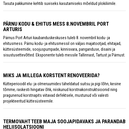
Tasuta pakkumine kehtib suviseks kasutamiseks mõeldud plokiliimile.
PÄRNU KODU & EHITUS MESS 8.NOVEMBRIL PORT
ARTURIS
Pärnus Port Arturi kaubanduskeskuses tuleb 8. novembril kodu- ja
ehitusmess. Pärnu kodu- ja ehitusmessil on väljas majatootjad, ehitajad,
küttesüsteemide, soojuspumpade, kinnisvara, panganduse, disaini ja
sisustusettevõtted. Eksponente tuleb messile Tallinnast, Tartust ja Pärnust.
MIKS JA MILLEGA KORSTENT RENOVEERIDA?
Kütteperioodil elu- ja olmeruumides täheldatud suitsu ja pigi lõhn, kesine
tõmme, raskesti hingatav õhk, niiskunud korstnakonstruktsioonid ning
pragunenud korstnapits viitavad defektsele, mustunud või valesti
projekteeritud küttesüsteemile.
TERMOVAHT TEEB MAJA SOOJAPIDAVAKS JA PARANDAB
HELIISOLATSIOONI