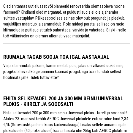
Oled ehitamas uut eluaset või planeerid renoveerida olemasoleva hoone
fassaadi? Kindlasti oled märganud, et puidust laudis ei ole ajahamba
suhtes vastupidav. Päikesepoolses seinas olev puit praguneb ja pleekub,
varjuküljes määrdub ja sammaldub. Pole midagi parata, sellised on meie
kliimaolud ja puitlaudist tuleb puhastada, värvida ja vahetada. Siiski - selle
töö vältimiseks on olemas alternatiivsed materjalid.
RUUMALA TAGAB SOOJA TOA IGAL AASTAAJAL
Väljas lammutab pakane, kamin neelab puid, jalas on villased sokid ning
joogiks lähevad kõige parimini kuumad joogid, aga toas tundub sellest
hoolimata jahe. Tuleb tuttav ette?
EHITA SEL KEVADEL 200 JA 300 MM SEINU UNIVERSAL
PLOKIS - KIIRELT JA SOODSALT!
Ehita sel kevadel 200 ja 300 mm seinu Universal plokis - kiirelt ja soodsalt!
Alates 23. märtsist kehtib AEROC Universal plokidele eriti soodne hind 2,34
€/tk (Soovituslik jaehind koos käibemaksuga) Lisaks sellele anname igale
plokialusele (40 plokki alusel) kaasa tasuta ühe 25kg koti AEROC plokiliimi.