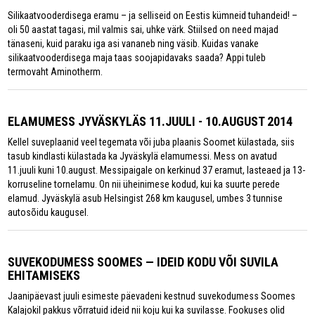
Silikaatvooderdisega eramu – ja selliseid on Eestis kümneid tuhandeid! –
oli 50 aastat tagasi, mil valmis sai, uhke värk. Stiilsed on need majad
tänaseni, kuid paraku iga asi vananeb ning väsib. Kuidas vanake
silikaatvooderdisega maja taas soojapidavaks saada? Appi tuleb
termovaht Aminotherm.
ELAMUMESS JYVÄSKYLÄS 11.JUULI - 10.AUGUST 2014
Kellel suveplaanid veel tegemata või juba plaanis Soomet külastada, siis
tasub kindlasti külastada ka Jyväskylä elamumessi. Mess on avatud
11.juuli kuni 10.august. Messipaigale on kerkinud 37 eramut, lasteaed ja 13-
korruseline tornelamu. On nii üheinimese kodud, kui ka suurte perede
elamud. Jyväskylä asub Helsingist 268 km kaugusel, umbes 3 tunnise
autosõidu kaugusel.
SUVEKODUMESS SOOMES — IDEID KODU VÕI SUVILA
EHITAMISEKS
Jaanipäevast juuli esimeste päevadeni kestnud suvekodumess Soomes
Kalajokil pakkus võrratuid ideid nii koju kui ka suvilasse. Fookuses olid