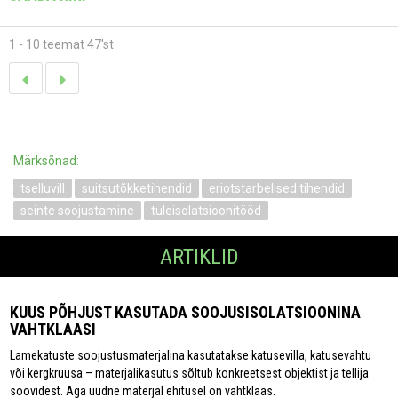
1 - 10 teemat 47'st
Märksõnad:
tselluvill
suitsutõkketihendid
eriotstarbelised tihendid
seinte soojustamine
tuleisolatsioonitööd
ARTIKLID
KUUS PÕHJUST KASUTADA SOOJUSISOLATSIOONINA
VAHTKLAASI
Lamekatuste soojustusmaterjalina kasutatakse katusevilla, katusevahtu
või kergkruusa – materjalikasutus sõltub konkreetsest objektist ja tellija
soovidest. Aga uudne materjal ehitusel on vahtklaas.