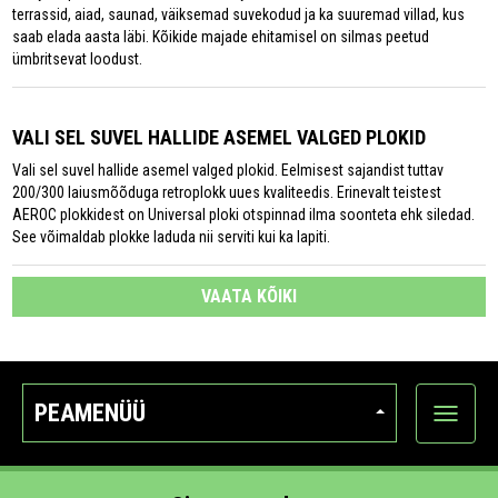
terrassid, aiad, saunad, väiksemad suvekodud ja ka suuremad villad, kus
saab elada aasta läbi. Kõikide majade ehitamisel on silmas peetud
ümbritsevat loodust.
VALI SEL SUVEL HALLIDE ASEMEL VALGED PLOKID
Vali sel suvel hallide asemel valged plokid. Eelmisest sajandist tuttav
200/300 laiusmõõduga retroplokk uues kvaliteedis. Erinevalt teistest
AEROC plokkidest on Universal ploki otspinnad ilma soonteta ehk siledad.
See võimaldab plokke laduda nii serviti kui ka lapiti.
VAATA KÕIKI
PEAMENÜÜ
Ava
kategoo