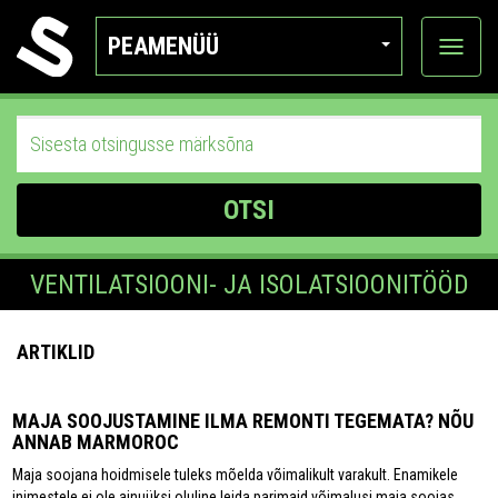
PEAMENÜÜ
Ava
katego
OTSI
VENTILATSIOONI- JA ISOLATSIOONITÖÖD
ARTIKLID
MAJA SOOJUSTAMINE ILMA REMONTI TEGEMATA? NÕU
ANNAB MARMOROC
Maja soojana hoidmisele tuleks mõelda võimalikult varakult. Enamikele
inimestele ei ole ainuüksi oluline leida parimaid võimalusi maja soojas