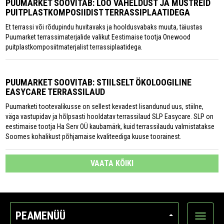
PUUMARKET SOOVITAB: LOO VAHELDUST JA MUSTREID
PUITPLASTKOMPOSIIDIST TERRASSIPLAATIDEGA
Et terrassi või rõdupindu huvitavaks ja hooldusvabaks muuta, täiustas
Puumarket terrassimaterjalide valikut Eestimaise tootja Onewood
puitplastkomposiitmaterjalist terrassiplaatidega.
PUUMARKET SOOVITAB: STIILSELT ÖKOLOOGILINE
EASYCARE TERRASSILAUD
Puumarketi tootevalikusse on sellest kevadest lisandunud uus, stiilne,
väga vastupidav ja hõlpsasti hooldatav terrassilaud SLP Easycare. SLP on
eestimaise tootja Ha Serv OÜ kaubamärk, kuid terrassilaudu valmistatakse
Soomes kohalikust põhjamaise kvaliteediga kuuse toorainest.
VAATA KÕIKI
PEAMENÜÜ
Ava