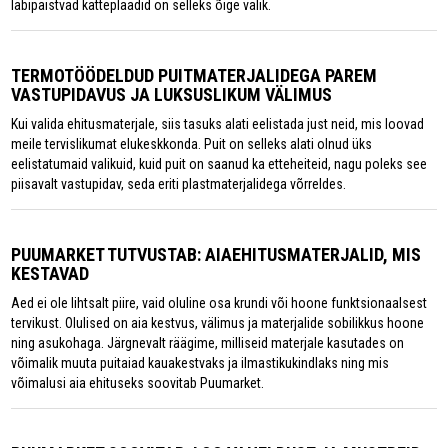
läbipaistvad katteplaadid on selleks õige valik.
TERMOTÖÖDELDUD PUITMATERJALIDEGA PAREM
VASTUPIDAVUS JA LUKSUSLIKUM VÄLIMUS
Kui valida ehitusmaterjale, siis tasuks alati eelistada just neid, mis loovad
meile tervislikumat elukeskkonda. Puit on selleks alati olnud üks
eelistatumaid valikuid, kuid puit on saanud ka etteheiteid, nagu poleks see
piisavalt vastupidav, seda eriti plastmaterjalidega võrreldes.
PUUMARKET TUTVUSTAB: AIAEHITUSMATERJALID, MIS
KESTAVAD
Aed ei ole lihtsalt piire, vaid oluline osa krundi või hoone funktsionaalsest
tervikust. Olulised on aia kestvus, välimus ja materjalide sobilikkus hoone
ning asukohaga. Järgnevalt räägime, milliseid materjale kasutades on
võimalik muuta puitaiad kauakestvaks ja ilmastikukindlaks ning mis
võimalusi aia ehituseks soovitab Puumarket.