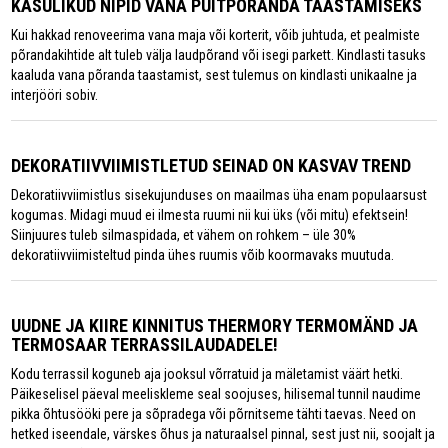
KASULIKUD NIPID VANA PUITPÕRANDA TAASTAMISEKS
Kui hakkad renoveerima vana maja või korterit, võib juhtuda, et pealmiste
põrandakihtide alt tuleb välja laudpõrand või isegi parkett. Kindlasti tasuks
kaaluda vana põranda taastamist, sest tulemus on kindlasti unikaalne ja
interjööri sobiv.
DEKORATIIVVIIMISTLETUD SEINAD ON KASVAV TREND
Dekoratiivviimistlus sisekujunduses on maailmas üha enam populaarsust
kogumas. Midagi muud ei ilmesta ruumi nii kui üks (või mitu) efektsein!
Siinjuures tuleb silmaspidada, et vähem on rohkem – üle 30%
dekoratiivviimisteltud pinda ühes ruumis võib koormavaks muutuda.
UUDNE JA KIIRE KINNITUS THERMORY TERMOMÄND JA
TERMOSAAR TERRASSILAUDADELE!
Kodu terrassil koguneb aja jooksul võrratuid ja mäletamist väärt hetki.
Päikeselisel päeval meeliskleme seal soojuses, hilisemal tunnil naudime
pikka õhtusööki pere ja sõpradega või põrnitseme tähti taevas. Need on
hetked iseendale, värskes õhus ja naturaalsel pinnal, sest just nii, soojalt ja