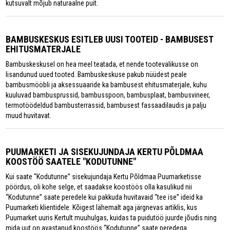
kutsuvalt mõjub naturaalne puit.
BAMBUSKESKUS ESITLEB UUSI TOOTEID - BAMBUSEST
EHITUSMATERJALE
Bambuskeskusel on hea meel teatada, et nende tootevalikusse on
lisandunud uued tooted. Bambuskeskuse pakub nüüdest peale
bambusmööbli ja aksessuaaride ka bambusest ehitusmaterjale, kuhu
kuuluvad bambusprussid, bambusspoon, bambusplaat, bambusvineer,
termotöödeldud bambusterrassid, bambusest fassaadilaudis ja palju
muud huvitavat.
PUUMARKETI JA SISEKUJUNDAJA KERTU PÕLDMAA
KOOSTÖÖ SAATELE "KODUTUNNE"
Kui saate “Kodutunne” sisekujundaja Kertu Põldmaa Puumarketisse
pöördus, oli kohe selge, et saadakse koostöös olla kasulikud nii
“Kodutunne” saate peredele kui pakkuda huvitavaid “tee ise” ideid ka
Puumarketi klientidele. Kõigest lähemalt aga järgnevas artiklis, kus
Puumarket uuris Kertult muuhulgas, kuidas ta puidutöö juurde jõudis ning
mida uut on avastanud koostöös “Kodutunne” saate peredega.