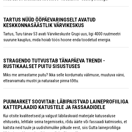
TARTUS NÜÜD ÖÖPÄEVARINGSELT AVATUD
KESKKONNASÄÄSTLIK VÄRVIKESKUS
Tartus, Turu tänav 53 avati Värvikeskuste Grupi uus, ligi 4000 ruutmeetri
suurune kauplus, mida hoiab töös hoone enda toodetud energia.
STRAGENDO TUTVUSTAB TÄNAPÄEVA TRENDI -
RUSTIKAALSET PUITU SISUSTUSES
Miks me armastame puitu? Ikka selle kordumatu välimuse, muutuva värvi,
ettearvamatu mustri ja naturaalse pinna tõttu.
PUUMARKET SOOVITAB: LÄBIPAISTVAD LAINEPROFIILIGA
KATTEPLAADID KATUSTELE JA FASSAADIDELE
Kui otsite kvaliteetseid ja valgust läbilaskvaid materjale katusealuse
ehituseks, lehtlale seina tegemiseks, rõdu äärte või fassaadi katmiseks, et
kaitsta neid tuule ja uudishimulike pilkude eest, siis Gutta laineprofiiliga