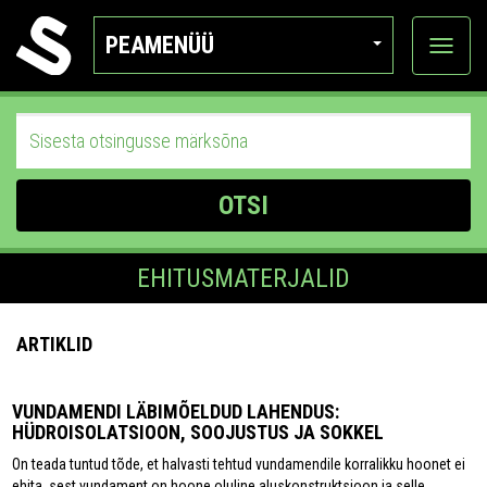
PEAMENÜÜ
Ava
katego
OTSI
EHITUSMATERJALID
ARTIKLID
VUNDAMENDI LÄBIMÕELDUD LAHENDUS:
HÜDROISOLATSIOON, SOOJUSTUS JA SOKKEL
On teada tuntud tõde, et halvasti tehtud vundamendile korralikku hoonet ei
ehita, sest vundament on hoone oluline aluskonstruktsioon ja selle