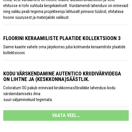
ehitusse ei tohi suhtuda kergekäeliselt. Vundamendi lahendusi on erinevaid
ning valiku peab tegema projekteerija lähtuvalt pinnase tüübist, ehitatava
hoone suurusest ja materjalide valikust.
FLOORINI KERAAMILISTE PLAATIDE KOLLEKTSIOON 3
Saime kaante vahele oma järjekorras juba kolmanda keraamiliste plaatide
kollektsiooni.
KODU VÄRSKENDAMINE AUTENTICO KRIIDIVÄRVIDEGA
ON LIHTNE JA (KESKKONNA)SÄÄSTLIK.
Coloratum OÜ pakub erinevaid keskkonnasõbralikke lahendusi kodu
värskendamiseks ilma
suuri väljaminekuid tegemata.
VAATA VEEL...