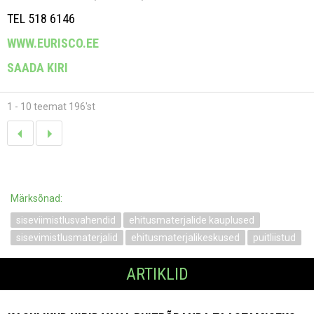
TEL 518 6146
WWW.EURISCO.EE
SAADA KIRI
1 - 10 teemat 196'st
Märksõnad:
siseviimistlusvahendid
ehitusmaterjalide kauplused
sisevimistlusmaterjalid
ehitusmaterjalikeskused
puitliistud
ARTIKLID