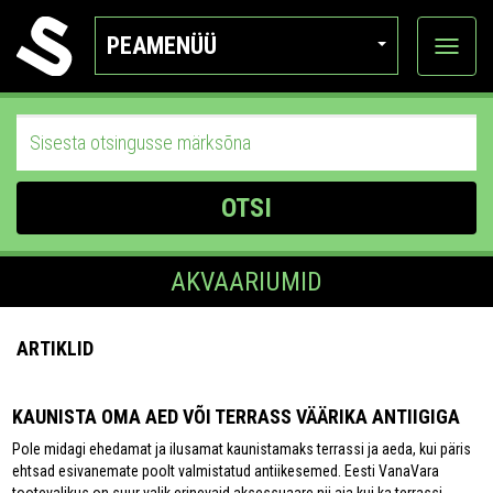
PEAMENÜÜ
Ava
katego
OTSI
AKVAARIUMID
ARTIKLID
KAUNISTA OMA AED VÕI TERRASS VÄÄRIKA ANTIIGIGA
Pole midagi ehedamat ja ilusamat kaunistamaks terrassi ja aeda, kui päris
ehtsad esivanemate poolt valmistatud antiikesemed. Eesti VanaVara