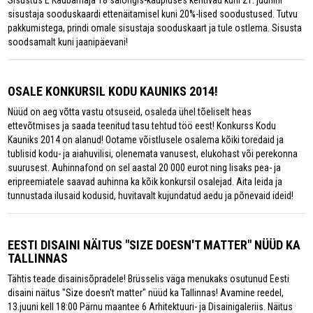
sisustaja sooduskaardi ettenäitamisel kuni 20%-lised soodustused. Tutvu
pakkumistega, prindi omale sisustaja sooduskaart ja tule ostlema. Sisusta
soodsamalt kuni jaanipäevani!
OSALE KONKURSIL KODU KAUNIKS 2014!
Nüüd on aeg võtta vastu otsuseid, osaleda ühel tõeliselt heas
ettevõtmises ja saada teenitud tasu tehtud töö eest! Konkurss Kodu
Kauniks 2014 on alanud! Ootame võistlusele osalema kõiki toredaid ja
tublisid kodu- ja aiahuvilisi, olenemata vanusest, elukohast või perekonna
suurusest. Auhinnafond on sel aastal 20 000 eurot ning lisaks pea- ja
eripreemiatele saavad auhinna ka kõik konkursil osalejad. Aita leida ja
tunnustada ilusaid kodusid, huvitavalt kujundatud aedu ja põnevaid ideid!
EESTI DISAINI NÄITUS "SIZE DOESN'T MATTER" NÜÜD KA
TALLINNAS
Tähtis teade disainisõpradele! Brüsselis väga menukaks osutunud Eesti
disaini näitus "Size doesn't matter" nüüd ka Tallinnas! Avamine reedel,
13.juuni kell 18:00 Pärnu maantee 6 Arhitektuuri- ja Disainigaleriis. Näitus