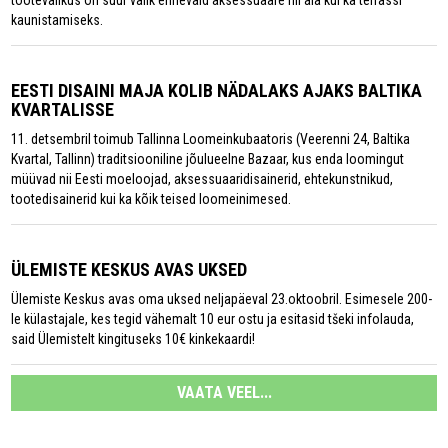
tootevalikus on suur valik erinevaid aksessuaare nii aia kui ka terrassi
kaunistamiseks.
EESTI DISAINI MAJA KOLIB NÄDALAKS AJAKS BALTIKA
KVARTALISSE
11. detsembril toimub Tallinna Loomeinkubaatoris (Veerenni 24, Baltika
Kvartal, Tallinn) traditsiooniline jõulueelne Bazaar, kus enda loomingut
müüvad nii Eesti moeloojad, aksessuaaridisainerid, ehtekunstnikud,
tootedisainerid kui ka kõik teised loomeinimesed.
ÜLEMISTE KESKUS AVAS UKSED
Ülemiste Keskus avas oma uksed neljapäeval 23.oktoobril. Esimesele 200-
le külastajale, kes tegid vähemalt 10 eur ostu ja esitasid tšeki infolauda,
said Ülemistelt kingituseks 10€ kinkekaardi!
VAATA VEEL...