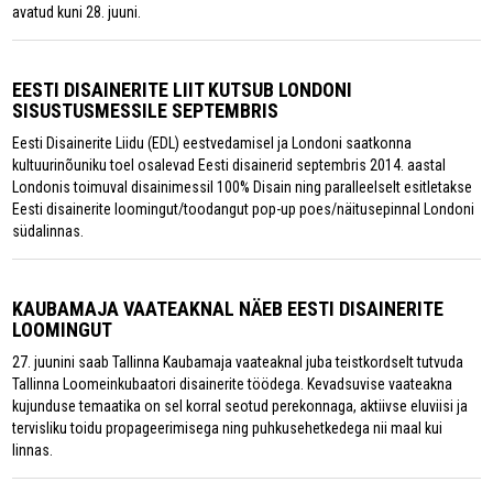
avatud kuni 28. juuni.
EESTI DISAINERITE LIIT KUTSUB LONDONI
SISUSTUSMESSILE SEPTEMBRIS
Eesti Disainerite Liidu (EDL) eestvedamisel ja Londoni saatkonna
kultuurinõuniku toel osalevad Eesti disainerid septembris 2014. aastal
Londonis toimuval disainimessil 100% Disain ning paralleelselt esitletakse
Eesti disainerite loomingut/toodangut pop-up poes/näitusepinnal Londoni
südalinnas.
KAUBAMAJA VAATEAKNAL NÄEB EESTI DISAINERITE
LOOMINGUT
27. juunini saab Tallinna Kaubamaja vaateaknal juba teistkordselt tutvuda
Tallinna Loomeinkubaatori disainerite töödega. Kevadsuvise vaateakna
kujunduse temaatika on sel korral seotud perekonnaga, aktiivse eluviisi ja
tervisliku toidu propageerimisega ning puhkusehetkedega nii maal kui
linnas.