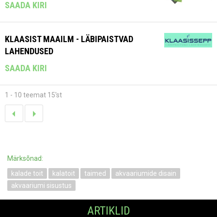
SAADA KIRI
KLAASIST MAAILM - LÄBIPAISTVAD
LAHENDUSED
SAADA KIRI
1 - 10 teemat 15'st
Märksõnad:
kalade toit
kalatoit
taimed
akvaariumide disain
akvaariumi sisustus
ARTIKLID