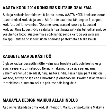
AASTA KODU 2014 KONKURSS KUTSUB OSALEMA
Ajakirja Kodukiri korraldatav 18. korda toimuv AASTA KODU konkurss ootab
taas toredaid kodusid ja aedu. Aiafotode saatmise tähtaeg on 1. august,
kodufotodel 1. november. “Ootame isikupäraseid, sooje ja koduseid
kodusid. Oma kodust võib saata ka lihtsalt huvitavalt välja tulnud lahenduse
või ühe toa fotod. Aiapreemiale võib kandideerida ka rõdu või väiksem
aialapp. Tähtsad on ideed,” ütleb Kodukirja peatoimetaja Malle Pajula.
KAUGETE MAADE KÄSITÖÖ
Õiglase kaubandusepõhimõttel valmivate toodete valik pole Eestis kuigi
suur, seepärast on netipood Nelinurk hakanud seda viga parandama.
Vähem arenenud paikadest, nagu näiteks India, Tai ja Nepal pärit kaup on
käsitöö, sestap on iga ese ainukordne ja omanäoline. Pakume laias valikus
tooteid kodu sisustamiseks ja pakume häid kingiideid.
MAKAYLA DESIGN MAIKUU ALLAHINDLUS
Aeg on värskendada oma kodust interjööri. Mai kuu eripakkumine Makayla