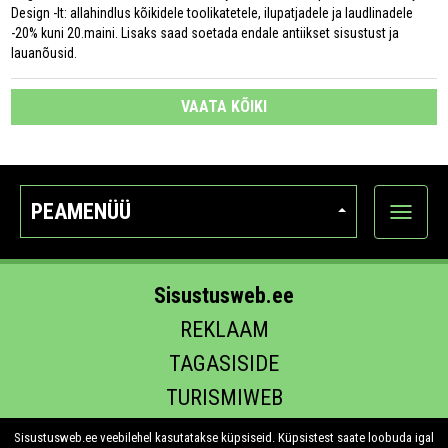
Design -lt: allahindlus kõikidele toolikatetele, ilupatjadele ja laudlinadele
-20% kuni 20.maini. Lisaks saad soetada endale antiikset sisustust ja
lauanõusid.
VAATA KÕIKI
PEAMENÜÜ
Ava
kategoo
Sisustusweb.ee
REKLAAM
TAGASISIDE
TURISMIWEB
EHITUS.EE
Sisustusweb.ee veebilehel kasutatakse küpsiseid. Küpsistest saate loobuda igal