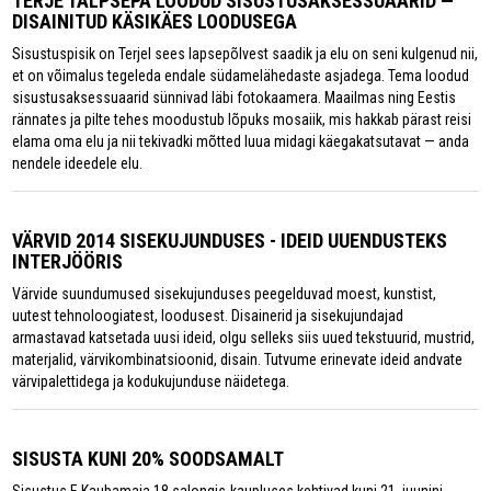
TERJE TALPSEPA LOODUD SISUSTUSAKSESSUAARID —
DISAINITUD KÄSIKÄES LOODUSEGA
Sisustuspisik on Terjel sees lapsepõlvest saadik ja elu on seni kulgenud nii,
et on võimalus tegeleda endale südamelähedaste asjadega. Tema loodud
sisustusaksessuaarid sünnivad läbi fotokaamera. Maailmas ning Eestis
rännates ja pilte tehes moodustub lõpuks mosaiik, mis hakkab pärast reisi
elama oma elu ja nii tekivadki mõtted luua midagi käegakatsutavat — anda
nendele ideedele elu.
VÄRVID 2014 SISEKUJUNDUSES - IDEID UUENDUSTEKS
INTERJÖÖRIS
Värvide suundumused sisekujunduses peegelduvad moest, kunstist,
uutest tehnoloogiatest, loodusest. Disainerid ja sisekujundajad
armastavad katsetada uusi ideid, olgu selleks siis uued tekstuurid, mustrid,
materjalid, värvikombinatsioonid, disain. Tutvume erinevate ideid andvate
värvipalettidega ja kodukujunduse näidetega.
SISUSTA KUNI 20% SOODSAMALT
Sisustus E Kaubamaja 18 salongis-kaupluses kehtivad kuni 21. juunini