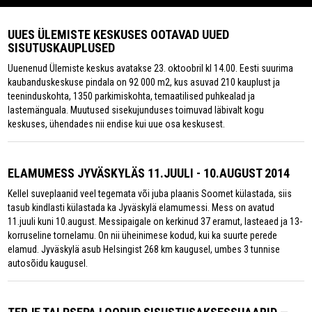
UUES ÜLEMISTE KESKUSES OOTAVAD UUED
SISUTUSKAUPLUSED
Uuenenud Ülemiste keskus avatakse 23. oktoobril kl 14.00. Eesti suurima
kaubanduskeskuse pindala on 92 000 m2, kus asuvad 210 kauplust ja
teeninduskohta, 1350 parkimiskohta, temaatilised puhkealad ja
lastemänguala. Muutused sisekujunduses toimuvad läbivalt kogu
keskuses, ühendades nii endise kui uue osa keskusest.
ELAMUMESS JYVÄSKYLÄS 11.JUULI - 10.AUGUST 2014
Kellel suveplaanid veel tegemata või juba plaanis Soomet külastada, siis
tasub kindlasti külastada ka Jyväskylä elamumessi. Mess on avatud
11.juuli kuni 10.august. Messipaigale on kerkinud 37 eramut, lasteaed ja 13-
korruseline tornelamu. On nii üheinimese kodud, kui ka suurte perede
elamud. Jyväskylä asub Helsingist 268 km kaugusel, umbes 3 tunnise
autosõidu kaugusel.