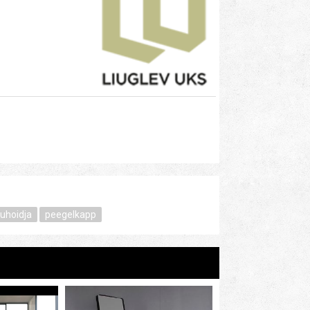
uhoidja
peegelkapp