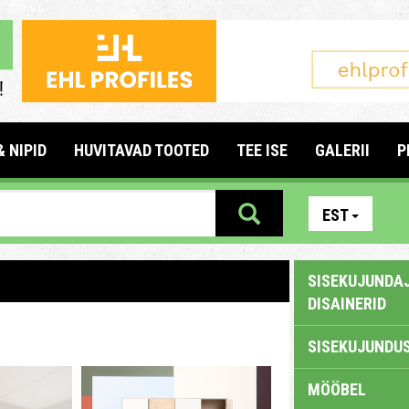
& NIPID
HUVITAVAD TOOTED
TEE ISE
GALERII
P
EST
SISEKUJUNDAJ
DISAINERID
SISEKUJUNDUS
MÖÖBEL