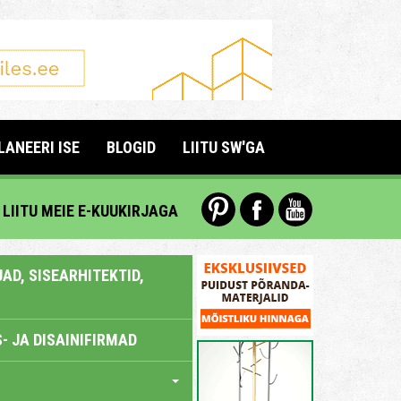
LANEERI ISE
BLOGID
LIITU SW'GA
LIITU MEIE E-KUUKIRJAGA
AD, SISEARHITEKTID,
- JA DISAINIFIRMAD