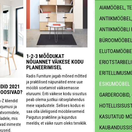
AIAMÖÖBEL, T
ANTIIKMÖÖBEL
ANTIIKMÖÖBLI
BÜROOMÖÖBE
ELUTOAMÖÖBE
1-2-3 MÕÕDUKAT
NÕUANNET VÄIKESE KODU
ERIOTSTARBEL
PLANEERIMISEL
ERITELLIMUSM
Radis Furniture jagab mõned mõtted
ja praktilised näpunäited enne uue
ESIKUMÖÖBEL
DID 2021
mööbli soetamist väiksemasse
OOSIVAD?
eluruumi. Eriti väikese kodu sisustus
GARDEROOBID,
peab olema justkui rätseplahendus
-Z kliendid
HOTELLISISUS
meie vajadustele. Sellises kodus ei
rjumusi ja
saa olla üleliigseid mööbliesemeid.
atvormidele,
KASUTATUD M
Paigutus praktiline ja kujundus
dadele, mis
meeldiv, et väike ruum oleks terviklik.
avad inimeste
KAUBANDUSSI
useid.