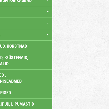
 KONTORIKAUBAD
A
UD, KORSTNAD
, -SÜSTEEMID,
ALID
D ,
ONISEADMED
EPISED
LIPUD, LIPUMASTID