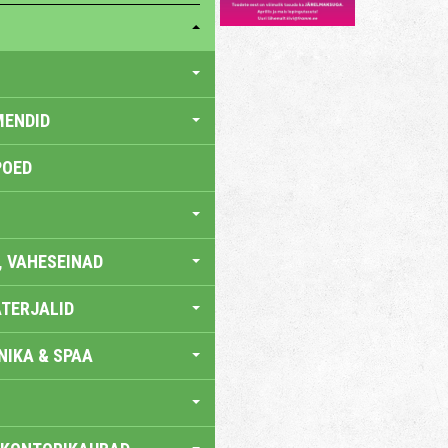
MENDID
POED
, VAHESEINAD
TERJALID
IKA & SPAA