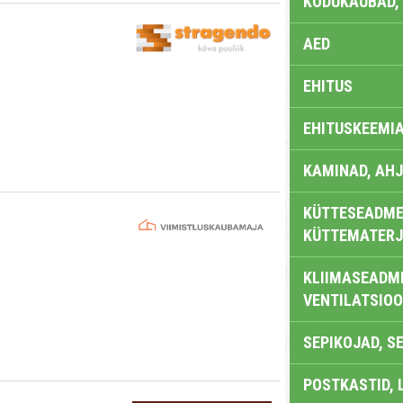
KODUKAUBAD,
AED
EHITUS
EHITUSKEEMI
KAMINAD, AHJ
KÜTTESEADMED
KÜTTEMATERJ
KLIIMASEADME
VENTILATSIO
SEPIKOJAD, S
POSTKASTID, 