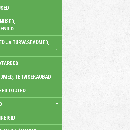
USED
NUSED,
ENDID
ED JA TURVASEADMED,
ATARBED
DMED, TERVISEKAUBAD
SED TOOTED
D
IREISID