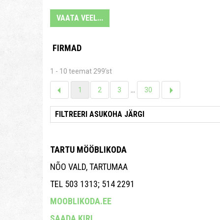
VAATA VEEL...
FIRMAD
1 - 10 teemat 299'st
1
2
3
...
30
TARTU MÖÖBLIKODA
NÕO VALD, TARTUMAA
TEL 503 1313; 514 2291
MOOBLIKODA.EE
SAADA KIRI