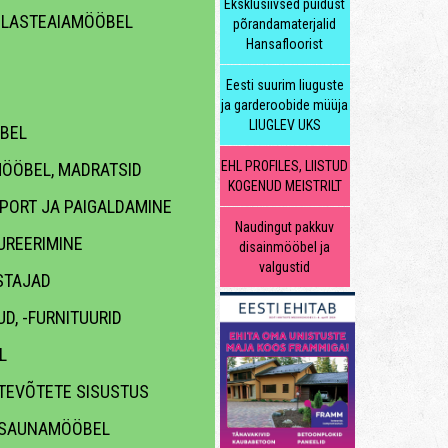
Eksklusiivsed puidust
 LASTEAIAMÖÖBEL
põrandamaterjalid
Hansafloorist
Eesti suurim liuguste
ja garderoobide müüja
LIUGLEV UKS
BEL
EHL PROFILES, LIISTUD
ÖÖBEL, MADRATSID
KOGENUD MEISTRILT
PORT JA PAIGALDAMINE
Naudingut pakkuv
UREERIMINE
disainmööbel ja
valgustid
STAJAD
D, -FURNITUURID
L
TEVÕTETE SISUSTUS
 SAUNAMÖÖBEL