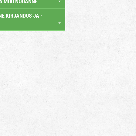
JA MUU NÕUANNE
E KIRJANDUS JA -