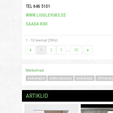
TEL 646 5101
WWW.LIUGLEVUKS.EE
SAADA KIRI
1 - 10 teemat 299'st
1
2
3
...
30
Märksõnad:
esikukapid
esiku sisustus
esikukapp
vihmavarj
ARTIKLID