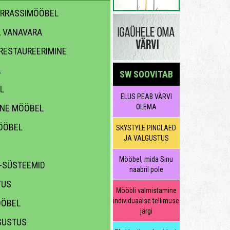
ERRASSIMÖÖBEL
, VANAVARA
 RESTAUREERIMINE
L
SW SOOVITAB
L
ELUS PEAB VÄRVI
INE MÖÖBEL
OLEMA
ÖÖBEL
SKYSTYLE PINGLAED
JA VALGUSTUS
Mööbel, mida Sinu
 -SÜSTEEMID
naabril pole
TUS
Mööbli valmistamine
individuaalse tellimuse
ÖÖBEL
järgi
SUSTUS