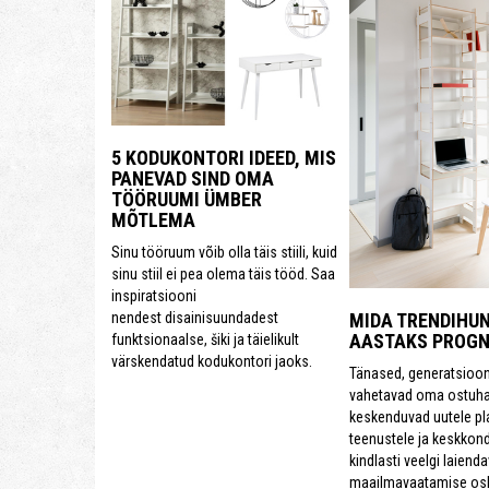
5 KODUKONTORI IDEED, MIS
PANEVAD SIND OMA
TÖÖRUUMI ÜMBER
MÕTLEMA
Sinu tööruum võib olla täis stiili, kuid
sinu stiil ei pea olema täis tööd. Saa
inspiratsiooni
nendest disainisuundadest
MIDA TRENDIHUN
AASTAKS PROGN
funktsionaalse, šiki ja täielikult
värskendatud kodukontori jaoks.
Tänased, generatsioon
vahetavad oma ostuha
keskenduvad uutele pl
teenustele ja keskkon
kindlasti veelgi laiend
maailmavaatamise osk