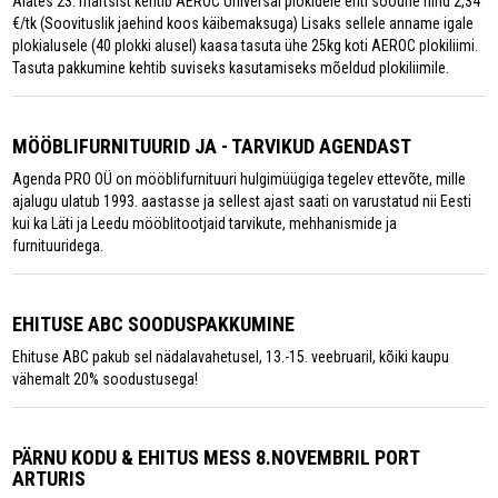
Alates 23. märtsist kehtib AEROC Universal plokidele eriti soodne hind 2,34
€/tk (Soovituslik jaehind koos käibemaksuga) Lisaks sellele anname igale
plokialusele (40 plokki alusel) kaasa tasuta ühe 25kg koti AEROC plokiliimi.
Tasuta pakkumine kehtib suviseks kasutamiseks mõeldud plokiliimile.
MÖÖBLIFURNITUURID JA - TARVIKUD AGENDAST
Agenda PRO OÜ on mööblifurnituuri hulgimüügiga tegelev ettevõte, mille
ajalugu ulatub 1993. aastasse ja sellest ajast saati on varustatud nii Eesti
kui ka Läti ja Leedu mööblitootjaid tarvikute, mehhanismide ja
furnituuridega.
EHITUSE ABC SOODUSPAKKUMINE
Ehituse ABC pakub sel nädalavahetusel, 13.-15. veebruaril, kõiki kaupu
vähemalt 20% soodustusega!
PÄRNU KODU & EHITUS MESS 8.NOVEMBRIL PORT
ARTURIS