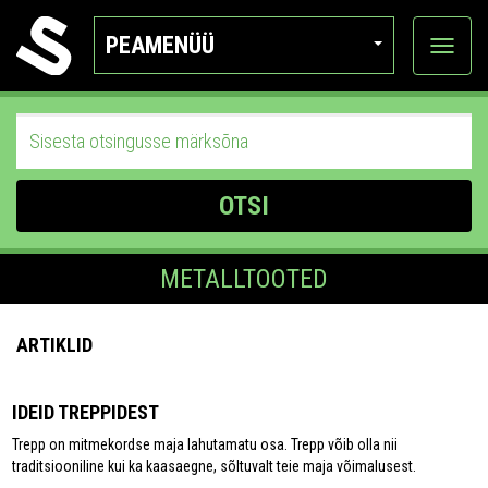
PEAMENÜÜ
Ava
katego
OTSI
METALLTOOTED
ARTIKLID
IDEID TREPPIDEST
Trepp on mitmekordse maja lahutamatu osa. Trepp võib olla nii
traditsiooniline kui ka kaasaegne, sõltuvalt teie maja võimalusest.