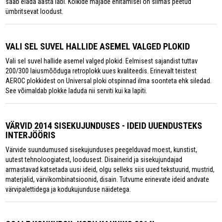
saab elada aasta läbi. Kõikide majade ehitamisel on silmas peetud
ümbritsevat loodust.
VALI SEL SUVEL HALLIDE ASEMEL VALGED PLOKID
Vali sel suvel hallide asemel valged plokid. Eelmisest sajandist tuttav
200/300 laiusmõõduga retroplokk uues kvaliteedis. Erinevalt teistest
AEROC plokkidest on Universal ploki otspinnad ilma soonteta ehk siledad.
See võimaldab plokke laduda nii serviti kui ka lapiti.
VÄRVID 2014 SISEKUJUNDUSES - IDEID UUENDUSTEKS
INTERJÖÖRIS
Värvide suundumused sisekujunduses peegelduvad moest, kunstist,
uutest tehnoloogiatest, loodusest. Disainerid ja sisekujundajad
armastavad katsetada uusi ideid, olgu selleks siis uued tekstuurid, mustrid,
materjalid, värvikombinatsioonid, disain. Tutvume erinevate ideid andvate
värvipalettidega ja kodukujunduse näidetega.