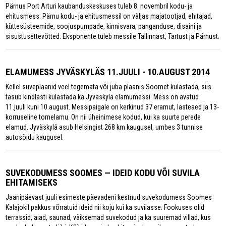
Pärnus Port Arturi kaubanduskeskuses tuleb 8. novembril kodu- ja
ehitusmess. Pärnu kodu- ja ehitusmessil on väljas majatootjad, ehitajad,
küttesüsteemide, soojuspumpade, kinnisvara, panganduse, disaini ja
sisustusettevõtted. Eksponente tuleb messile Tallinnast, Tartust ja Pärnust.
ELAMUMESS JYVÄSKYLÄS 11.JUULI - 10.AUGUST 2014
Kellel suveplaanid veel tegemata või juba plaanis Soomet külastada, siis
tasub kindlasti külastada ka Jyväskylä elamumessi. Mess on avatud
11.juuli kuni 10.august. Messipaigale on kerkinud 37 eramut, lasteaed ja 13-
korruseline tornelamu. On nii üheinimese kodud, kui ka suurte perede
elamud. Jyväskylä asub Helsingist 268 km kaugusel, umbes 3 tunnise
autosõidu kaugusel.
SUVEKODUMESS SOOMES — IDEID KODU VÕI SUVILA
EHITAMISEKS
Jaanipäevast juuli esimeste päevadeni kestnud suvekodumess Soomes
Kalajokil pakkus võrratuid ideid nii koju kui ka suvilasse. Fookuses olid
terrassid, aiad, saunad, väiksemad suvekodud ja ka suuremad villad, kus