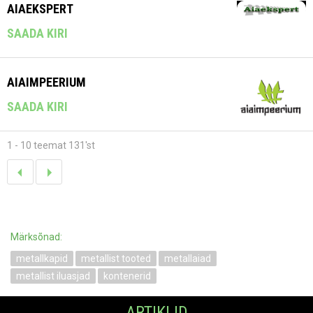
AIAEKSPERT
SAADA KIRI
AIAIMPEERIUM
SAADA KIRI
1 - 10 teemat 131'st
Märksõnad:
metallkapid
metallist tooted
metallaiad
metallist iluasjad
kontenerid
ARTIKLID