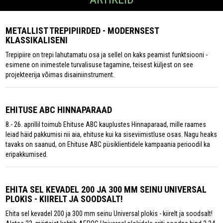
METALLIST TREPIPIIRDED - MODERNSEST
KLASSIKALISENI
Trepipiire on trepi lahutamatu osa ja sellel on kaks peamist funktsiooni -
esimene on inimestele turvalisuse tagamine, teisest küljest on see
projekteerija võimas disainiinstrument.
EHITUSE ABC HINNAPARAAD
8.- 26. aprillil toimub Ehituse ABC kauplustes Hinnaparaad, mille raames
leiad häid pakkumisi nii aia, ehituse kui ka siseviimistluse osas. Nagu heaks
tavaks on saanud, on Ehituse ABC püsiklientidele kampaania perioodil ka
eripakkumised.
EHITA SEL KEVADEL 200 JA 300 MM SEINU UNIVERSAL
PLOKIS - KIIRELT JA SOODSALT!
Ehita sel kevadel 200 ja 300 mm seinu Universal plokis - kiirelt ja soodsalt!