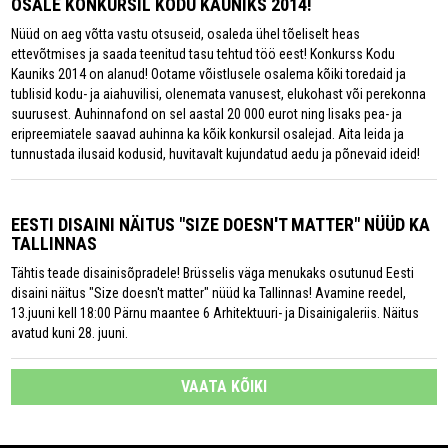
OSALE KONKURSIL KODU KAUNIKS 2014!
Nüüd on aeg võtta vastu otsuseid, osaleda ühel tõeliselt heas
ettevõtmises ja saada teenitud tasu tehtud töö eest! Konkurss Kodu
Kauniks 2014 on alanud! Ootame võistlusele osalema kõiki toredaid ja
tublisid kodu- ja aiahuvilisi, olenemata vanusest, elukohast või perekonna
suurusest. Auhinnafond on sel aastal 20 000 eurot ning lisaks pea- ja
eripreemiatele saavad auhinna ka kõik konkursil osalejad. Aita leida ja
tunnustada ilusaid kodusid, huvitavalt kujundatud aedu ja põnevaid ideid!
EESTI DISAINI NÄITUS "SIZE DOESN'T MATTER" NÜÜD KA
TALLINNAS
Tähtis teade disainisõpradele! Brüsselis väga menukaks osutunud Eesti
disaini näitus "Size doesn't matter" nüüd ka Tallinnas! Avamine reedel,
13.juuni kell 18:00 Pärnu maantee 6 Arhitektuuri- ja Disainigaleriis. Näitus
avatud kuni 28. juuni.
VAATA KÕIKI