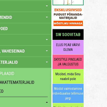
MENDID
POED
SW SOOVITAB
ELUS PEAB VÄRVI
OLEMA
, VAHESEINAD
SKYSTYLE PINGLAED
TERJALID
JA VALGUSTUS
PLAADID
Mööbel, mida Sinu
naabril pole
NAKATTEMATERJALID
Mööbli valmistamine
ED
individuaalse tellimuse
järgi