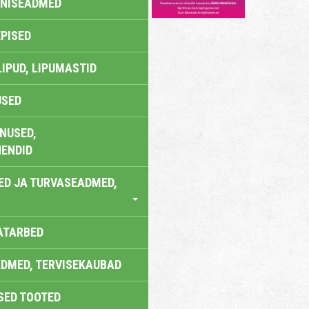
ONISEADMED
EPISED
LIPUD, LIPUMASTID
USED
NUSED,
ENDID
ED JA TURVASEADMED,
ATARBED
DMED, TERVISEKAUBAD
SED TOOTED