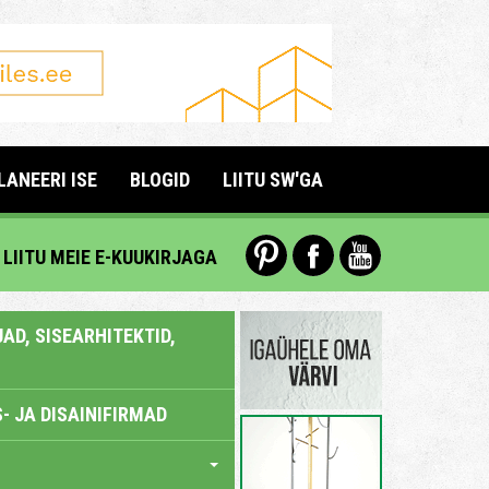
LANEERI ISE
BLOGID
LIITU SW'GA
LIITU MEIE E-KUUKIRJAGA
AD, SISEARHITEKTID,
- JA DISAINIFIRMAD