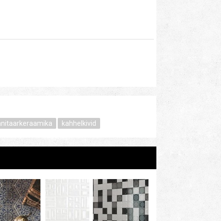
anitaarkeraamika
kahhelkivid