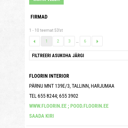
FIRMAD
1 - 10 teemat 53'st
1
2
3
...
6
FLOORIN INTERIOR
PÄRNU MNT 139E/3, TALLINN, HARJUMAA
TEL 655 8244; 655 3902
WWW.FLOORIN.EE ;
POOD.FLOORIN.EE
SAADA KIRI