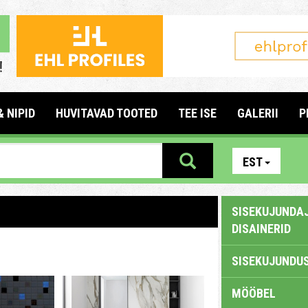
& NIPID
HUVITAVAD TOOTED
TEE ISE
GALERII
P
EST
SISEKUJUNDAJ
DISAINERID
SISEKUJUNDUS
MÖÖBEL