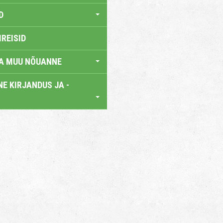
D
IREISID
JA MUU NÕUANNE
E KIRJANDUS JA -