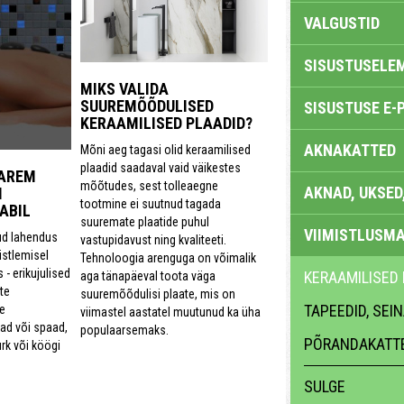
VALGUSTID
SISUSTUSELE
MIKS VALIDA
SUUREMÕÕDULISED
SISUSTUSE E-
KERAAMILISED PLAADID?
AKNAKATTED
Mõni aeg tagasi olid keraamilised
plaadid saadaval vaid väikestes
PAREM
mõõtudes, sest tolleaegne
AKNAD, UKSED
I
tootmine ei suutnud tagada
ABIL
suuremate plaatide puhul
VIIMISTLUSMA
ud lahendus
vastupidavust ning kvaliteeti.
istlemisel
Tehnoloogia arenguga on võimalik
- erikujulised
KERAAMILISED 
aga tänapäeval toota väga
te
suuremõõdulisi plaate, mis on
TAPEEDID, SEI
e
viimastel aastatel muutunud ka üha
ad või spaad,
populaarsemaks.
PÕRANDAKATT
rk või köögi
SULGE