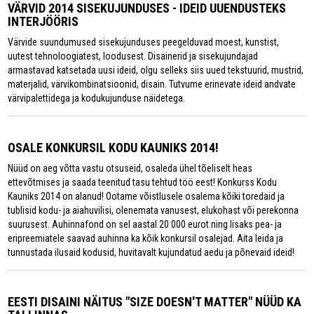
VÄRVID 2014 SISEKUJUNDUSES - IDEID UUENDUSTEKS
INTERJÖÖRIS
Värvide suundumused sisekujunduses peegelduvad moest, kunstist,
uutest tehnoloogiatest, loodusest. Disainerid ja sisekujundajad
armastavad katsetada uusi ideid, olgu selleks siis uued tekstuurid, mustrid,
materjalid, värvikombinatsioonid, disain. Tutvume erinevate ideid andvate
värvipalettidega ja kodukujunduse näidetega.
OSALE KONKURSIL KODU KAUNIKS 2014!
Nüüd on aeg võtta vastu otsuseid, osaleda ühel tõeliselt heas
ettevõtmises ja saada teenitud tasu tehtud töö eest! Konkurss Kodu
Kauniks 2014 on alanud! Ootame võistlusele osalema kõiki toredaid ja
tublisid kodu- ja aiahuvilisi, olenemata vanusest, elukohast või perekonna
suurusest. Auhinnafond on sel aastal 20 000 eurot ning lisaks pea- ja
eripreemiatele saavad auhinna ka kõik konkursil osalejad. Aita leida ja
tunnustada ilusaid kodusid, huvitavalt kujundatud aedu ja põnevaid ideid!
EESTI DISAINI NÄITUS "SIZE DOESN'T MATTER" NÜÜD KA