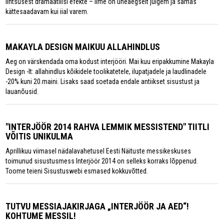
lihtsusest dramaatilisi efekte – ilme on üheaegselt julgem ja samas
kättesaadavam kui iial varem.
MAKAYLA DESIGN MAIKUU ALLAHINDLUS
Aeg on värskendada oma kodust interjööri. Mai kuu eripakkumine Makayla
Design -lt: allahindlus kõikidele toolikatetele, ilupatjadele ja laudlinadele
-20% kuni 20.maini. Lisaks saad soetada endale antiikset sisustust ja
lauanõusid.
"INTERJÖÖR 2014 RAHVA LEMMIK MESSISTEND" TIITLI
VÕITIS UNIKULMA
Aprillikuu viimasel nädalavahetusel Eesti Näituste messikeskuses
toimunud sisustusmess Interjöör 2014 on selleks korraks lõppenud.
Toome teieni Sisustuswebi esmased kokkuvõtted.
TUTVU MESSIAJAKIRJAGA „INTERJÖÖR JA AED“!
KOHTUME MESSIL!