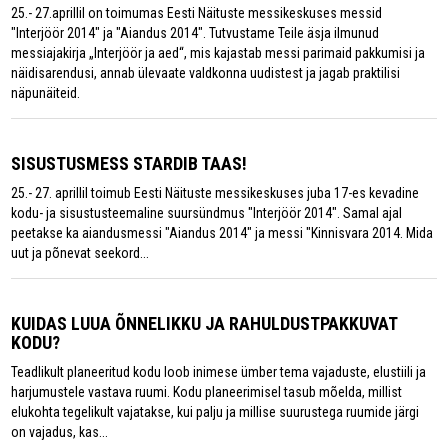
25.- 27.aprillil on toimumas Eesti Näituste messikeskuses messid
"Interjöör 2014" ja "Aiandus 2014". Tutvustame Teile äsja ilmunud
messiajakirja „Interjöör ja aed“, mis kajastab messi parimaid pakkumisi ja
näidisarendusi, annab ülevaate valdkonna uudistest ja jagab praktilisi
näpunäiteid.
SISUSTUSMESS STARDIB TAAS!
25.- 27. aprillil toimub Eesti Näituste messikeskuses juba 17-es kevadine
kodu- ja sisustusteemaline suursündmus "Interjöör 2014". Samal ajal
peetakse ka aiandusmessi "Aiandus 2014" ja messi "Kinnisvara 2014. Mida
uut ja põnevat seekord...
KUIDAS LUUA ÕNNELIKKU JA RAHULDUSTPAKKUVAT
KODU?
Teadlikult planeeritud kodu loob inimese ümber tema vajaduste, elustiili ja
harjumustele vastava ruumi. Kodu planeerimisel tasub mõelda, millist
elukohta tegelikult vajatakse, kui palju ja millise suurustega ruumide järgi
on vajadus, kas...