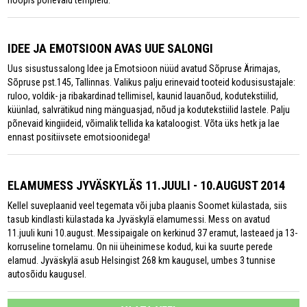
hoopis põnevaid templeid.
IDEE JA EMOTSIOON AVAS UUE SALONGI
Uus sisustussalong Idee ja Emotsioon nüüd avatud Sõpruse Ärimajas,
Sõpruse pst.145, Tallinnas. Valikus palju erinevaid tooteid kodusisustajale:
ruloo, voldik- ja ribakardinad tellimisel, kaunid lauanõud, kodutekstiilid,
küünlad, salvrätikud ning mänguasjad, nõud ja kodutekstiilid lastele. Palju
põnevaid kingiideid, võimalik tellida ka kataloogist. Võta üks hetk ja lae
ennast positiivsete emotsioonidega!
ELAMUMESS JYVÄSKYLÄS 11.JUULI - 10.AUGUST 2014
Kellel suveplaanid veel tegemata või juba plaanis Soomet külastada, siis
tasub kindlasti külastada ka Jyväskylä elamumessi. Mess on avatud
11.juuli kuni 10.august. Messipaigale on kerkinud 37 eramut, lasteaed ja 13-
korruseline tornelamu. On nii üheinimese kodud, kui ka suurte perede
elamud. Jyväskylä asub Helsingist 268 km kaugusel, umbes 3 tunnise
autosõidu kaugusel.