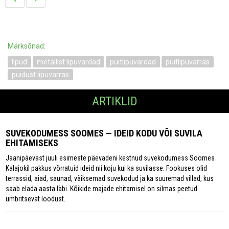
Märksõnad:
lipud
metallist lipuvardad
puitlipuvardad
puitlipuvarras
puidust lipuvarras
ARTIKLID
SUVEKODUMESS SOOMES — IDEID KODU VÕI SUVILA
EHITAMISEKS
Jaanipäevast juuli esimeste päevadeni kestnud suvekodumess Soomes
Kalajokil pakkus võrratuid ideid nii koju kui ka suvilasse. Fookuses olid
terrassid, aiad, saunad, väiksemad suvekodud ja ka suuremad villad, kus
saab elada aasta läbi. Kõikide majade ehitamisel on silmas peetud
ümbritsevat loodust.