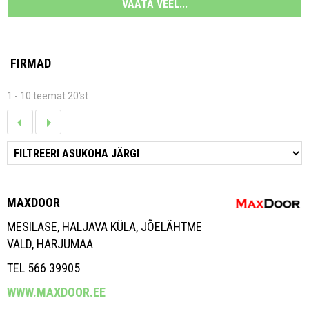
VAATA VEEL...
FIRMAD
1 - 10 teemat 20'st
MAXDOOR
MESILASE, HALJAVA KÜLA, JÕELÄHTME
VALD, HARJUMAA
TEL 566 39905
WWW.MAXDOOR.EE