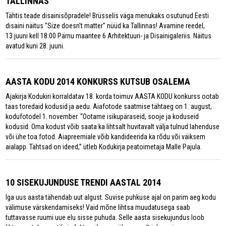
TALLINNAS
Tähtis teade disainisõpradele! Brüsselis väga menukaks osutunud Eesti
disaini näitus "Size doesn't matter" nüüd ka Tallinnas! Avamine reedel,
13.juuni kell 18:00 Pärnu maantee 6 Arhitektuuri- ja Disainigaleriis. Näitus
avatud kuni 28. juuni.
AASTA KODU 2014 KONKURSS KUTSUB OSALEMA
Ajakirja Kodukiri korraldatav 18. korda toimuv AASTA KODU konkurss ootab
taas toredaid kodusid ja aedu. Aiafotode saatmise tähtaeg on 1. august,
kodufotodel 1. november. “Ootame isikupäraseid, sooje ja koduseid
kodusid. Oma kodust võib saata ka lihtsalt huvitavalt välja tulnud lahenduse
või ühe toa fotod. Aiapreemiale võib kandideerida ka rõdu või väiksem
aialapp. Tähtsad on ideed,” ütleb Kodukirja peatoimetaja Malle Pajula.
10 SISEKUJUNDUSE TRENDI AASTAL 2014
Iga uus aasta tähendab uut algust. Suvise puhkuse ajal on parim aeg kodu
välimuse värskendamiseks! Vaid mõne lihtsa muudatusega saab
tuttavasse ruumi uue elu sisse puhuda. Selle aasta sisekujundus loob