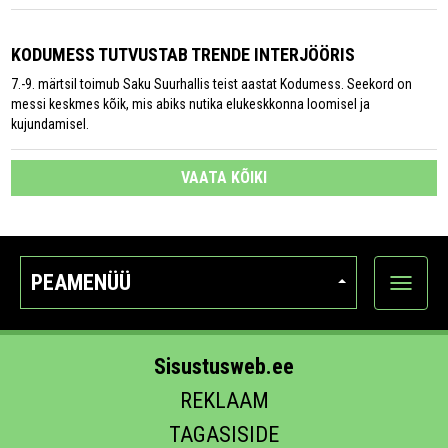
KODUMESS TUTVUSTAB TRENDE INTERJÖÖRIS
7.-9. märtsil toimub Saku Suurhallis teist aastat Kodumess. Seekord on
messi keskmes kõik, mis abiks nutika elukeskkonna loomisel ja
kujundamisel.
VAATA KÕIKI
PEAMENÜÜ
Ava
kategoo
Sisustusweb.ee
REKLAAM
TAGASISIDE