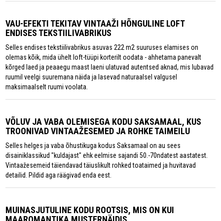
VAU-EFEKTI TEKITAV VINTAAŽI HÕNGULINE LOFT
ENDISES TEKSTIILIVABRIKUS
Selles endises tekstiilivabrikus asuvas 222 m2 suuruses elamises on
olemas kõik, mida ühelt loft-tüüpi korterilt oodata - ahhetama panevalt
kõrged laed ja peaaegu maast laeni ulatuvad autentsed aknad, mis lubavad
ruumil veelgi suuremana näida ja lasevad naturaalsel valgusel
maksimaalselt ruumi voolata.
VÕLUV JA VABA OLEMISEGA KODU SAKSAMAAL, KUS
TROONIVAD VINTAAŽESEMED JA ROHKE TAIMEILU
Selles helges ja vaba õhustikuga kodus Saksamaal on au sees
disainiklassikud "kuldajast" ehk eelmise sajandi 50.-70ndatest aastatest.
Vintaažesemeid täiendavad täiuslikult rohked toataimed ja huvitavad
detailid. Pildid aga räägivad enda eest.
MUINASJUTULINE KODU ROOTSIS, MIS ON KUI
MAAROMANTIKA MUSTERNÄIDIS