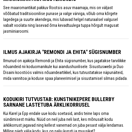
See maaromantikat pakkuv Rootsis asuv maamaja, mis on väljast
võõbatud traditsioonilise punase ja valge värviga, võlub oma kõrgete
lagedega ja suurte akendega, mis lubavad helgel naturaalsel valgusel
vabalt voolata ning lasevad õrna kevadtuulega tuppa hõrgult magusat
jasmiiniaroomi.
ILMUS AJAKIRJA "REMONDI JA EHITA" SÜGISNUMBER
Ilmunud on ajakirja Remondi ja Ehita sügisnumber, kus jagatakse tarvilikke
nõuandeid nii koduomanikule kui aiandushuvilisele. Sisustuswebi ja Duo
Disaini koostöös valmis nõuandeartikkel, kus tutvustatakse näpunäiteid,
mida vannitoa ja koduse spaa planeerimisel ja sisustamisel silmas pidada.
KODUKIRI TUTVUSTAB: KUNSTNIKEPERE BULLERBY
SARNANE LASTETUBA ÄRKLIKORRUSEL
Kui Karel ja Epp endale uue kodu soetasid, andis teine laps oma
sündimisest märku. Nüüd on neil juba neli last, kes mõnusalt kodu
ärklikorrust jagavad ning kellest vanemad on juba pesast välja lendamas.
Milline näeb välja kodu, kus on palju kunsti ja muusikat?