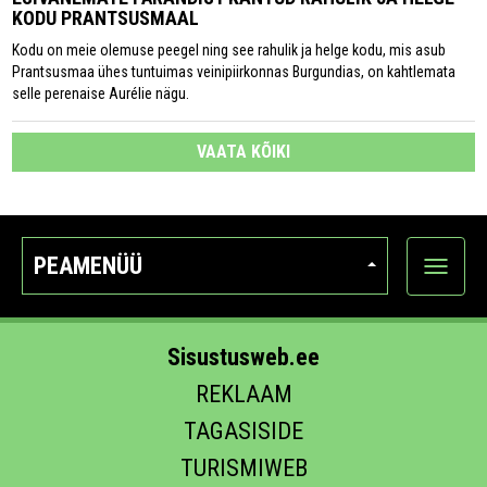
KODU PRANTSUSMAAL
Kodu on meie olemuse peegel ning see rahulik ja helge kodu, mis asub
Prantsusmaa ühes tuntuimas veinipiirkonnas Burgundias, on kahtlemata
selle perenaise Aurélie nägu.
VAATA KÕIKI
PEAMENÜÜ
Ava
kategoo
Sisustusweb.ee
REKLAAM
TAGASISIDE
TURISMIWEB