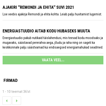
AJAKIRI ''REMONDI JA EHITA'' SUVI 2021
Loe veebis ajakirja Remondi ja ehita kohta. Leiab palju huvitamist lugemist.
ENERGIASTUUDIO AITAB KODU HUBASEKS MUUTA
Energiastuudio pakub nutikaid täislahendusi, mis teevad kodu moodsaks ja
mugavaks, säästavad pererahva aega, jõudu ja raha ning on sageli ka
keskkonnale palju säästvamad kui endisaegsed energiamahukad seadmed.
VAATA VEEL...
FIRMAD
1 - 10 teemat 36'st