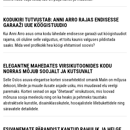
KODUKIRI TUTVUSTAB: ANNI ARRO RAJAS ENDISESSE
GARAAŽI UUE KÖÖGISTUUDIO
Kui Anni Arro asus oma kodu lähedale endisesse garaaži uut köögistuudiot
rajama, oli oluline selle valgustus, et toitu kaunis valguses pildistada
saaks. Mida veel profikokk hea köögi ehitamisel soovis?
ELEGANTNE MAHEDATES VIRSIKUTOONIDES KODU
NORRAS MÕJUB SOOJALT JA KUTSUVALT
Selle Oslos asuva elegantse korteri sisearhitektist omanik Malin on mõjusa
dekoori, lillede ja muude ilusate asjade usku, mis muudavad elu veelgi
paremaks. Korteri seinad on aga "õhetavat" virsikutooni, mis loovad
mõnusa sooja meeleolu ning on ka heaks ja pehmeks taustaks
abstraktsele kunstile, disainiklassikutele, hooajalistele lillebukettidele ning
säravatele detailidele.
ESIVANEMATE PÄRANDIST KANTUD RAHULIK JA HELGE