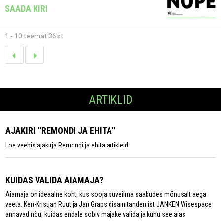
SAADA KIRI
1 - 10 teemat 36'st
ARTIKLID
AJAKIRI ''REMONDI JA EHITA''
Loe veebis ajakirja Remondi ja ehita artikleid.
KUIDAS VALIDA AIAMAJA?
Aiamaja on ideaalne koht, kus sooja suveilma saabudes mõnusalt aega
veeta. Ken-Kristjan Ruut ja Jan Graps disainitandemist JANKEN Wisespace
annavad nõu, kuidas endale sobiv majake valida ja kuhu see aias