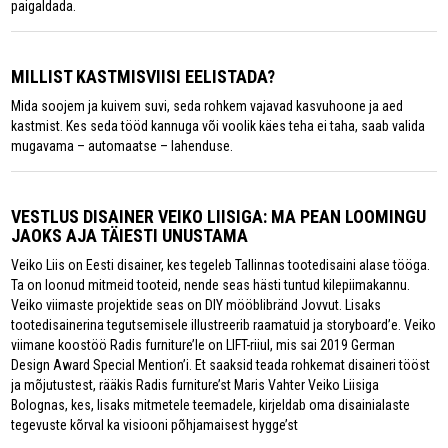
paigaldada.
MILLIST KASTMISVIISI EELISTADA?
Mida soojem ja kuivem suvi, seda rohkem vajavad kasvuhoone ja aed
kastmist. Kes seda tööd kannuga või voolik käes teha ei taha, saab valida
mugavama – automaatse – lahenduse.
VESTLUS DISAINER VEIKO LIISIGA: MA PEAN LOOMINGU
JAOKS AJA TÄIESTI UNUSTAMA
Veiko Liis on Eesti disainer, kes tegeleb Tallinnas tootedisaini alase tööga.
Ta on loonud mitmeid tooteid, nende seas hästi tuntud kilepiimakannu.
Veiko viimaste projektide seas on DIY mööblibränd Jovvut. Lisaks
tootedisainerina tegutsemisele illustreerib raamatuid ja storyboard’e. Veiko
viimane koostöö Radis furniture’le on LIFT-riiul, mis sai 2019 German
Design Award Special Mention’i. Et saaksid teada rohkemat disaineri tööst
ja mõjutustest, rääkis Radis furniture’st Maris Vahter Veiko Liisiga
Bolognas, kes, lisaks mitmetele teemadele, kirjeldab oma disainialaste
tegevuste kõrval ka visiooni põhjamaisest hygge’st