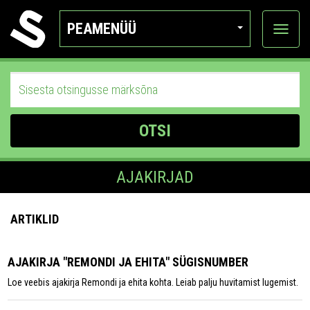
PEAMENÜÜ
Ava
katego
OTSI
AJAKIRJAD
ARTIKLID
AJAKIRJA "REMONDI JA EHITA" SÜGISNUMBER
Loe veebis ajakirja Remondi ja ehita kohta. Leiab palju huvitamist lugemist.