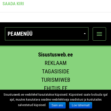
SAADA KIRI
PEAMENÜÜ
Ava
kategoo
Sisustusweb.ee
REKLAAM
TAGASISIDE
TURISMIWEB
EHITUS.EE
Sisustusweb.ee veebilehel kasutatakse küpsiseid. Küpsistest saate loobuda igal
ajal, muutes kasutatava seadme veebilehitseja seadistusi ja kustutades
salvestatud küpsised.
Sain aru
Loe lähemalt