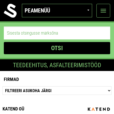
PEAMENÜÜ
Ava
katego
OTSI
TEEDEEHITUS, ASFALTEERIMISTÖÖD
FIRMAD
KATEND OÜ