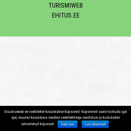
TURISMIWEB
EHITUS.EE
Sisustusweb.ee veebilehel kasutatakse küpsiseid. Küpsistest saate loobuda igal
ajal, muutes kasutatava seadme veebilehitseja seadistusi ja kustutades
salvestatud küpsised.
Sain aru
Loe lähemalt