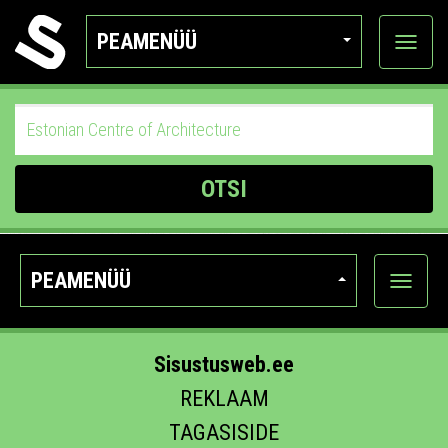
PEAMENÜÜ
Ava
katego
OTSI
PEAMENÜÜ
Ava
kategoo
Sisustusweb.ee
REKLAAM
TAGASISIDE