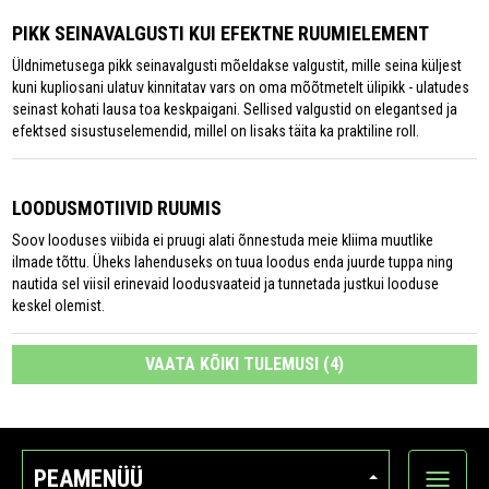
PIKK SEINAVALGUSTI KUI EFEKTNE RUUMIELEMENT
Üldnimetusega pikk seinavalgusti mõeldakse valgustit, mille seina küljest
kuni kupliosani ulatuv kinnitatav vars on oma mõõtmetelt ülipikk - ulatudes
seinast kohati lausa toa keskpaigani. Sellised valgustid on elegantsed ja
efektsed sisustuselemendid, millel on lisaks täita ka praktiline roll.
LOODUSMOTIIVID RUUMIS
Soov looduses viibida ei pruugi alati õnnestuda meie kliima muutlike
ilmade tõttu. Üheks lahenduseks on tuua loodus enda juurde tuppa ning
nautida sel viisil erinevaid loodusvaateid ja tunnetada justkui looduse
keskel olemist.
VAATA KÕIKI TULEMUSI (4)
PEAMENÜÜ
Ava