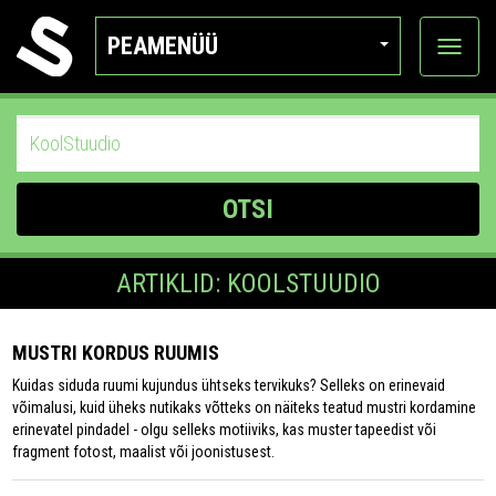
PEAMENÜÜ
Ava
katego
OTSI
ARTIKLID: KOOLSTUUDIO
MUSTRI KORDUS RUUMIS
Kuidas siduda ruumi kujundus ühtseks tervikuks? Selleks on erinevaid
võimalusi, kuid üheks nutikaks võtteks on näiteks teatud mustri kordamine
erinevatel pindadel - olgu selleks motiiviks, kas muster tapeedist või
fragment fotost, maalist või joonistusest.