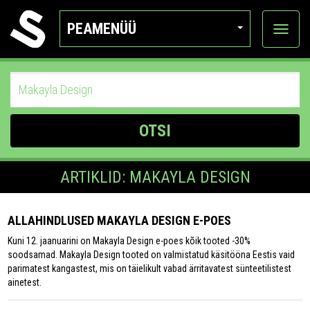
PEAMENÜÜ
Ava
katego
OTSI
ARTIKLID: MAKAYLA DESIGN
ALLAHINDLUSED MAKAYLA DESIGN E-POES
Kuni 12. jaanuarini on Makayla Design e-poes kõik tooted -30%
soodsamad. Makayla Design tooted on valmistatud käsitööna Eestis vaid
parimatest kangastest, mis on täielikult vabad ärritavatest sünteetilistest
ainetest.