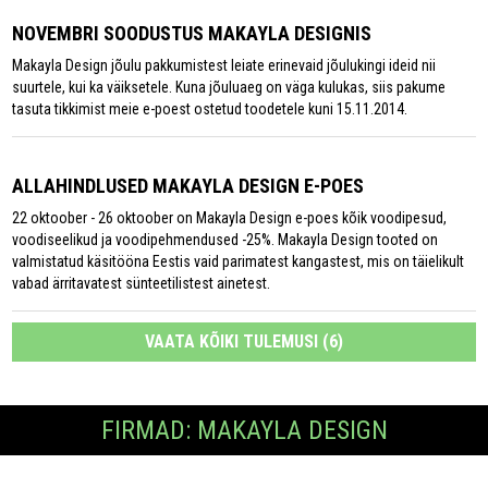
NOVEMBRI SOODUSTUS MAKAYLA DESIGNIS
Makayla Design jõulu pakkumistest leiate erinevaid jõulukingi ideid nii
suurtele, kui ka väiksetele. Kuna jõuluaeg on väga kulukas, siis pakume
tasuta tikkimist meie e-poest ostetud toodetele kuni 15.11.2014.
ALLAHINDLUSED MAKAYLA DESIGN E-POES
22 oktoober - 26 oktoober on Makayla Design e-poes kõik voodipesud,
voodiseelikud ja voodipehmendused -25%. Makayla Design tooted on
valmistatud käsitööna Eestis vaid parimatest kangastest, mis on täielikult
vabad ärritavatest sünteetilistest ainetest.
VAATA KÕIKI TULEMUSI (6)
FIRMAD: MAKAYLA DESIGN