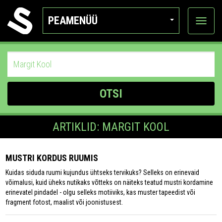
PEAMENÜÜ
Ava
katego
OTSI
ARTIKLID: MARGIT KOOL
MUSTRI KORDUS RUUMIS
Kuidas siduda ruumi kujundus ühtseks tervikuks? Selleks on erinevaid
võimalusi, kuid üheks nutikaks võtteks on näiteks teatud mustri kordamine
erinevatel pindadel - olgu selleks motiiviks, kas muster tapeedist või
fragment fotost, maalist või joonistusest.