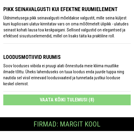
PIKK SEINAVALGUSTI KUI EFEKTNE RUUMIELEMENT
Üldnimetusega pikk seinavalgusti mõeldakse valgustit, mille seina küljest
kuni kupliosani ulatuv kinnitatav vars on oma mõõtmetelt ülipikk - ulatudes
seinast kohati lausa toa keskpaigani. Sellised valgustid on elegantsed ja
efektsed sisustuselemendid, millel on lisaks täita ka praktiline roll.
LOODUSMOTIIVID RUUMIS
Soov looduses viibida ei pruugi alati õnnestuda meie kliima muutlike
ilmade tõttu. Üheks lahenduseks on tuua loodus enda juurde tuppa ning
nautida sel viisil erinevaid loodusvaateid ja tunnetada justkui looduse
keskel olemist.
VAATA KÕIKI TULEMUSI (8)
FIRMAD: MARGIT KOOL