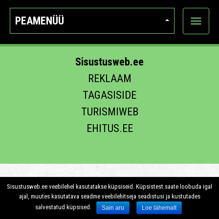
PEAMENÜÜ
Ava
kategoo
Sisustusweb.ee
REKLAAM
TAGASISIDE
TURISMIWEB
EHITUS.EE
Sisustusweb.ee veebilehel kasutatakse küpsiseid. Küpsistest saate loobuda igal
ajal, muutes kasutatava seadme veebilehitseja seadistusi ja kustutades
salvestatud küpsised.
Sain aru
Loe lähemalt