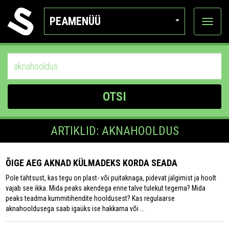
PEAMENÜÜ
Ava
katego
OTSI
ARTIKLID: AKNAHOOLDUS
ÕIGE AEG AKNAD KÜLMADEKS KORDA SEADA
Pole tähtsust, kas tegu on plast- või puitaknaga, pidevat jälgimist ja hoolt
vajab see ikka. Mida peaks akendega enne talve tulekut tegema? Mida
peaks teadma kummitihendite hooldusest? Kas regulaarse
aknahooldusega saab igaüks ise hakkama või ...