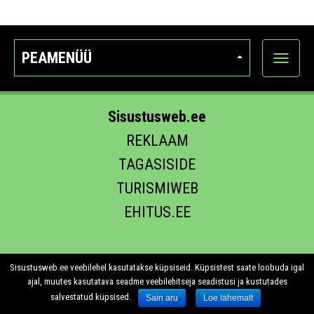
PEAMENÜÜ
Ava
kategoo
Sisustusweb.ee
REKLAAM
TAGASISIDE
TURISMIWEB
EHITUS.EE
Sisustusweb.ee veebilehel kasutatakse küpsiseid. Küpsistest saate loobuda igal
ajal, muutes kasutatava seadme veebilehitseja seadistusi ja kustutades
salvestatud küpsised.
Sain aru
Loe lähemalt