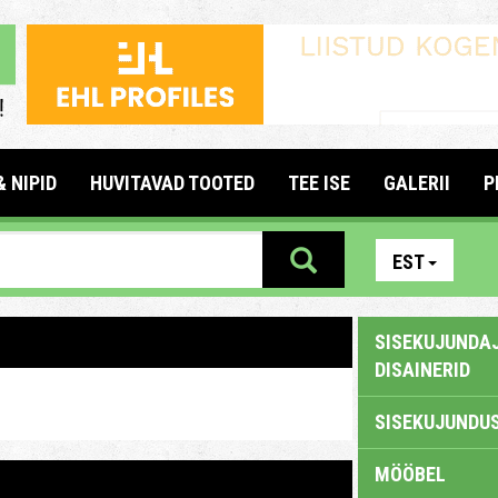
& NIPID
HUVITAVAD TOOTED
TEE ISE
GALERII
P
EST
SISEKUJUNDAJ
DISAINERID
SISEKUJUNDUS
MÖÖBEL