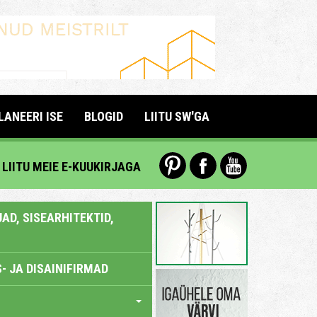
LANEERI ISE
BLOGID
LIITU SW'GA
LIITU MEIE E-KUUKIRJAGA
AD, SISEARHITEKTID,
- JA DISAINIFIRMAD