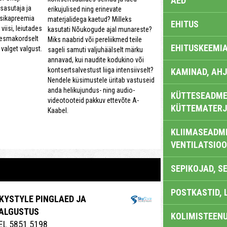
AED
asutaja ja
erikujulised ning erinevate
üsikapreemia
materjalidega kaetud? Milleks
EHITUS
viisi, leiutades
kasutati Nõukogude ajal munareste?
 esmakordselt
Miks naabrid või pereliikmed teile
EHITUSKEEMI
valget valgust.
sageli samuti valjuhäälselt märku
annavad, kui naudite kodukino või
kontsertsalvestust liiga intensiivselt?
KAMINAD, AHJ
Nendele küsimustele üritab vastuseid
anda helikujundus- ning audio-
KÜTTESEADMED
videotooteid pakkuv ettevõte A-
KÜTTEMATERJ
Kaabel.
KLIIMASEADME
VENTILATSIO
SEPIKOJAD, S
POSTKASTID, 
KYSTYLE PINGLAED JA
ALGUSTUS
KOLIMISTEEN
EL 5851 5198