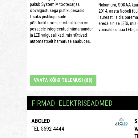
pakub System M tootesarjas
Nakamura, SORAA kaas
öövalgustusega pistikupesasid.
2014. aasta Nobeli fü
Lisaks pistikupesade
laureaat, leidis parema 
põhifunktsioonile toiteallikana on
ereda sinise LEDi, mis
pesadele integreeritud hämaraandur
võimaldas luua LEDiga 
ja LED valgusallikad, mis süttivad
automaatselt hämaruse saabudes.
VAATA KÕIKI TULEMUSI (88)
FIRMAD: ELEKTRISEADMED
ABCLED
S
TEL 5592 4444
V
T