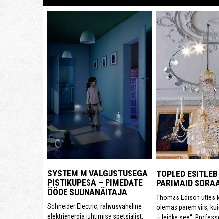
SYSTEM M VALGUSTUSEGA
TOPLED ESITLE
PISTIKUPESA – PIMEDATE
PARIMAID SORAA
ÖÖDE SUUNANÄITAJA
Thomas Edison ütles k
Schneider Electric, rahvusvaheline
olemas parem viis, ku
elektrienergia juhtimise spetsialist,
– leidke see“. Profess