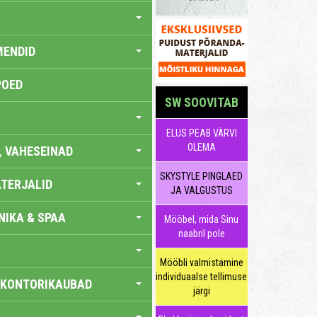
MENDID
POED
SW SOOVITAB
ELUS PEAB VÄRVI
OLEMA
, VAHESEINAD
SKYSTYLE PINGLAED
TERJALID
JA VALGUSTUS
IKA & SPAA
Mööbel, mida Sinu
naabril pole
Mööbli valmistamine
individuaalse tellimuse
 KONTORIKAUBAD
järgi