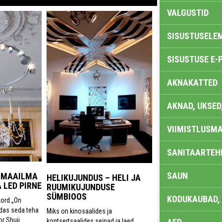
VALGUSTID
SISUSTUSELE
SISUSTUSE E-
AKNAKATTED
AKNAD, UKSED
VIIMISTLUSMA
SANITAARTEHN
SAUN
B MAAILMA
HELIKUJUNDUS – HELI JA
 LED PIRNE
RUUMIKUJUNDUSE
SÜMBIOOS
KODUKAUBAD,
ord „On
idas seda teha
Miks on kinosaalides ja
or Shuji
kontsertsaalides seinad ja laed