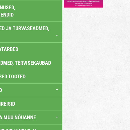
NUSED,
ENDID
ED JA TURVASEADMED,
ATARBED
DMED, TERVISEKAUBAD
SED TOOTED
D
IREISID
JA MUU NÕUANNE