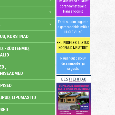
Eksklusiivsed puidust
põrandamaterjalid
Hansafloorist
Eesti suurim liuguste
A
ja garderoobide müüja
LIUGLEV UKS
UD, KORSTNAD
EHL PROFILES, LIISTUD
, -SÜSTEEMID,
KOGENUD MEISTRILT
ALID
Naudingut pakkuv
disainmööbel ja
D ,
valgustid
ONISEADMED
EPISED
LIPUD, LIPUMASTID
USED