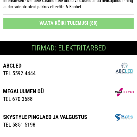
intensiivselt? Nendele küsimustele üritab vastuseid anda helikujundus- ning
audio-videotooteid pakkuv ettevõte A-Kaabel.
VAATA KÕIKI TULEMUSI (88)
FIRMAD: ELEKTRITARBED
ABCLED
TEL 5592 4444
MEGALUUMEN OÜ
TEL 670 3688
SKYSTYLE PINGLAED JA VALGUSTUS
TEL 5851 5198