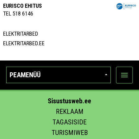
EURISCO EHITUS
TEL 518 6146
ELEKTRITARBED
ELEKTRITARBED.EE
PEAMENÜÜ
Ava
kategoo
Sisustusweb.ee
REKLAAM
TAGASISIDE
TURISMIWEB