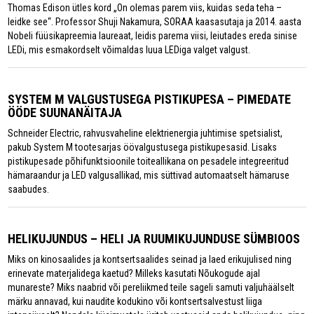
Thomas Edison ütles kord „On olemas parem viis, kuidas seda teha –
leidke see“. Professor Shuji Nakamura, SORAA kaasasutaja ja 2014. aasta
Nobeli füüsikapreemia laureaat, leidis parema viisi, leiutades ereda sinise
LEDi, mis esmakordselt võimaldas luua LEDiga valget valgust.
SYSTEM M VALGUSTUSEGA PISTIKUPESA – PIMEDATE
ÖÖDE SUUNANÄITAJA
Schneider Electric, rahvusvaheline elektrienergia juhtimise spetsialist,
pakub System M tootesarjas öövalgustusega pistikupesasid. Lisaks
pistikupesade põhifunktsioonile toiteallikana on pesadele integreeritud
hämaraandur ja LED valgusallikad, mis süttivad automaatselt hämaruse
saabudes.
HELIKUJUNDUS – HELI JA RUUMIKUJUNDUSE SÜMBIOOS
Miks on kinosaalides ja kontsertsaalides seinad ja laed erikujulised ning
erinevate materjalidega kaetud? Milleks kasutati Nõukogude ajal
munareste? Miks naabrid või pereliikmed teile sageli samuti valjuhäälselt
märku annavad, kui naudite kodukino või kontsertsalvestust liiga