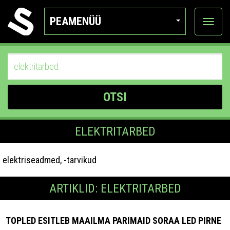
PEAMENÜÜ
Ava
katego
OTSI
ELEKTRITARBED
elektriseadmed, -tarvikud
ARTIKLID: ELEKTRITARBED
TOPLED ESITLEB MAAILMA PARIMAID SORAA LED PIRNE