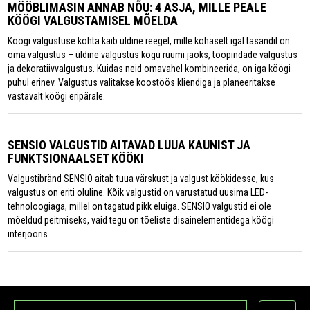
MÖÖBLIMASIN ANNAB NÕU: 4 ASJA, MILLE PEALE
KÖÖGI VALGUSTAMISEL MÕELDA
Köögi valgustuse kohta käib üldine reegel, mille kohaselt igal tasandil on
oma valgustus – üldine valgustus kogu ruumi jaoks, tööpindade valgustus
ja dekoratiivvalgustus. Kuidas neid omavahel kombineerida, on iga köögi
puhul erinev. Valgustus valitakse koostöös kliendiga ja planeeritakse
vastavalt köögi eripärale.
SENSIO VALGUSTID AITAVAD LUUA KAUNIST JA
FUNKTSIONAALSET KÖÖKI
Valgustibränd SENSIO aitab tuua värskust ja valgust köökidesse, kus
valgustus on eriti oluline. Kõik valgustid on varustatud uusima LED-
tehnoloogiaga, millel on tagatud pikk eluiga. SENSIO valgustid ei ole
mõeldud peitmiseks, vaid tegu on tõeliste disainelementidega köögi
interjööris.