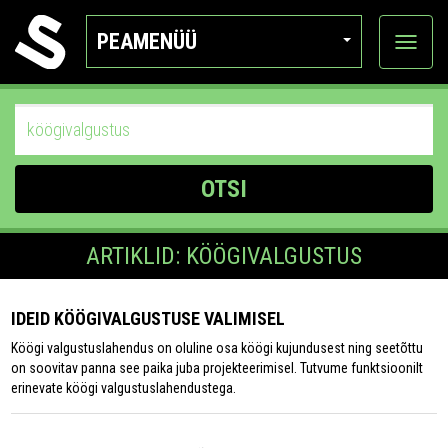
PEAMENÜÜ
Ava
katego
OTSI
ARTIKLID: KÖÖGIVALGUSTUS
IDEID KÖÖGIVALGUSTUSE VALIMISEL
Köögi valgustuslahendus on oluline osa köögi kujundusest ning seetõttu
on soovitav panna see paika juba projekteerimisel. Tutvume funktsioonilt
erinevate köögi valgustuslahendustega.