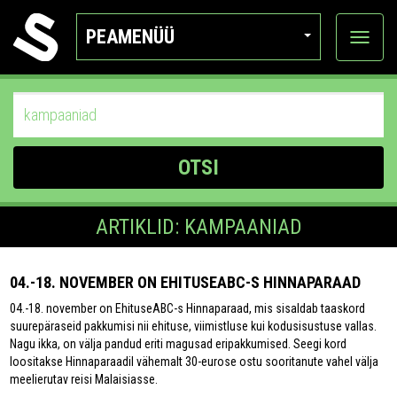
PEAMENÜÜ
Ava
katego
OTSI
ARTIKLID: KAMPAANIAD
04.-18. NOVEMBER ON EHITUSEABC-S HINNAPARAAD
04.-18. november on EhituseABC-s Hinnaparaad, mis sisaldab taaskord
suurepäraseid pakkumisi nii ehituse, viimistluse kui kodusisustuse vallas.
Nagu ikka, on välja pandud eriti magusad eripakkumised. Seegi kord
loositakse Hinnaparaadil vähemalt 30-eurose ostu sooritanute vahel välja
meelierutav reisi Malaisiasse.