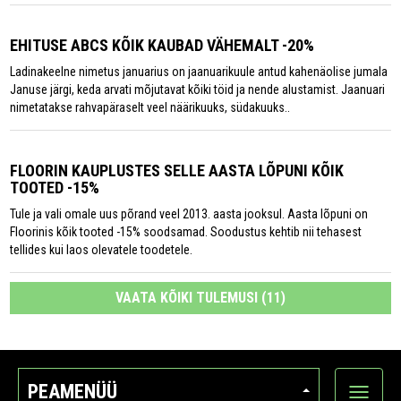
EHITUSE ABCS KÕIK KAUBAD VÄHEMALT -20%
Ladinakeelne nimetus januarius on jaanuarikuule antud kahenäolise jumala
Januse järgi, keda arvati mõjutavat kõiki töid ja nende alustamist. Jaanuari
nimetatakse rahvapäraselt veel näärikuuks, südakuuks..
FLOORIN KAUPLUSTES SELLE AASTA LÕPUNI KÕIK
TOOTED -15%
Tule ja vali omale uus põrand veel 2013. aasta jooksul. Aasta lõpuni on
Floorinis kõik tooted -15% soodsamad. Soodustus kehtib nii tehasest
tellides kui laos olevatele toodetele.
VAATA KÕIKI TULEMUSI (11)
PEAMENÜÜ
Ava