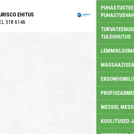
PUHASTUSTEE
URISCO EHITUS
PUHASTUSVAH
EL 518 6146
TURVATEENUS
TULEOHUTUS
LEMMIKLOOM
MASSAAZISEA
ERGONOOMILI
PROFISEADME
MESSID, MESS
KOOLITUSED 