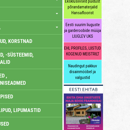
Eksklusiivsed puidust
põrandamaterjalid
Hansafloorist
Eesti suurim liuguste
A
ja garderoobide müüja
LIUGLEV UKS
UD, KORSTNAD
EHL PROFILES, LIISTUD
, -SÜSTEEMID,
KOGENUD MEISTRILT
ALID
Naudingut pakkuv
disainmööbel ja
D ,
valgustid
ONISEADMED
EPISED
LIPUD, LIPUMASTID
USED