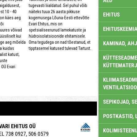
AED
tugevasti liialdatud. Sel puhul võib
paigaldusest,
näiteks tuua 26 aasta pikkuse
st 10 - 40
EHITUS
kogemusega Lõuna-Eesti ettevõtte
 on käes aeg
Evari Ehitus, mis on
õi
EHITUSKEEMI
spetsialiseerunud lamekatuste ja
juures võivad
hüdroisolatsioonide ehitamisele.
üsiliselt kui
Oma tegudega on nad tõestanud, et
õige aeg mõelda
KAMINAD, AHJ
tipptasemel katused tulevad Tartust.
a kuidas
alist katust,
KÜTTESEADMED
tuste
KÜTTEMATERJ
 OÜ Evari
KLIIMASEADME
VENTILATSIO
SEPIKOJAD, S
POSTKASTID, 
VARI EHITUS OÜ
KOLIMISTEEN
EL 738 0927, 506 0579