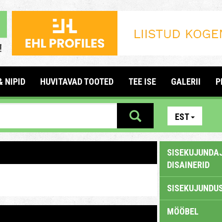
& NIPID
HUVITAVAD TOOTED
TEE ISE
GALERII
P
EST
SISEKUJUNDAJ
DISAINERID
SISEKUJUNDUS
MÖÖBEL