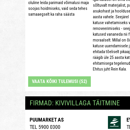
oluline leida parimaid võimalusi maja
sõltuvalt materjalist, 
soojas hoidmiseks, vaid seda tehes
asukohast ja hoolduse
samaaegselt ka raha säästa
aasta vahele. Seejärel
katuse vahetamiseks v
renoveerimiseks - see
katused vananeda nii fü
moraalselt. Millal on 
katuse uuendamisele j
ehitada tõeliselt pikaaj
räägib üle 25 aasta ka
ehitamisega tegelenud
Ehitus juht Rein Kala.
VAATA KÕIKI TULEMUSI (52)
FIRMAD: KIVIVILLAGA TÄITMINE
PUUMARKET AS
E
TEL 5900 0300
T