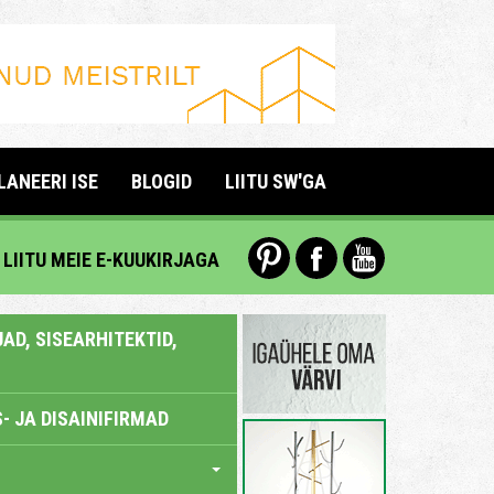
LANEERI ISE
BLOGID
LIITU SW'GA
LIITU MEIE E-KUUKIRJAGA
AD, SISEARHITEKTID,
- JA DISAINIFIRMAD