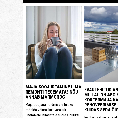
MAJA SOOJUSTAMINE ILMA
EVARI EHITUS A
REMONTI TEGEMATA? NÕU
MILLAL ON AEG
ANNAB MARMOROC
KORTERMAJA KA
RENOVEERIMISEL
Maja soojana hoidmisele tuleks
KUIDAS SEDA ÕI
mõelda võimalikult varakult.
Enamikele inimestele ei ole ainuüksi
Igal katusel on oma el