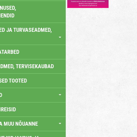
NUSED,
ENDID
ED JA TURVASEADMED,
ATARBED
DMED, TERVISEKAUBAD
SED TOOTED
D
IREISID
JA MUU NÕUANNE