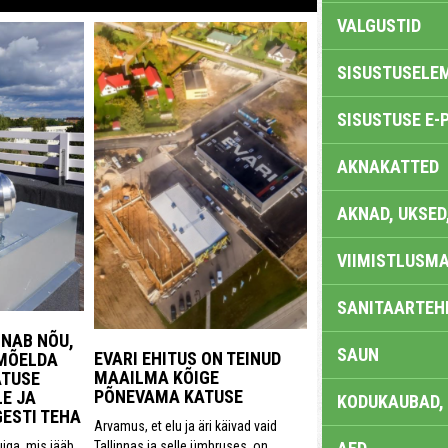
VALGUSTID
SISUSTUSELE
SISUSTUSE E-
AKNAKATTED
AKNAD, UKSED
VIIMISTLUSMA
SANITAARTEHN
NNAB NÕU,
SAUN
EVARI EHITUS ON TEINUD
 MÕELDA
MAAILMA KÕIGE
TUSE
PÕNEVAMA KATUSE
E JA
KODUKAUBAD,
GESTI TEHA
Arvamus, et elu ja äri käivad vaid
Tallinnas ja selle ümbruses, on
uiga, mis jääb