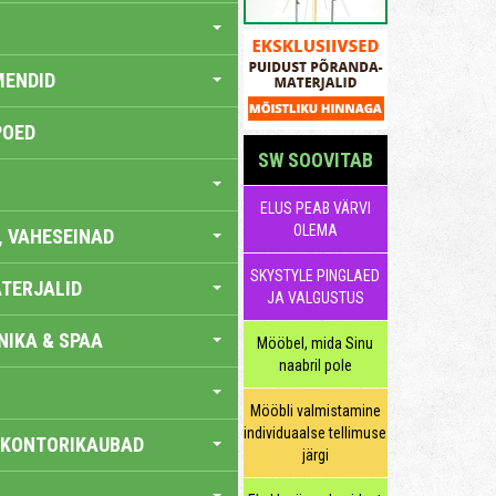
MENDID
POED
SW SOOVITAB
ELUS PEAB VÄRVI
OLEMA
, VAHESEINAD
SKYSTYLE PINGLAED
TERJALID
JA VALGUSTUS
IKA & SPAA
Mööbel, mida Sinu
naabril pole
Mööbli valmistamine
individuaalse tellimuse
 KONTORIKAUBAD
järgi