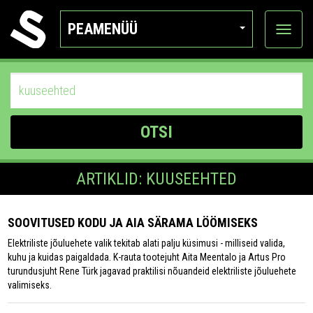
PEAMENÜÜ
Ava
katego
OTSI
ARTIKLID: KUUSEEHTED
SOOVITUSED KODU JA AIA SÄRAMA LÖÖMISEKS
Elektriliste jõuluehete valik tekitab alati palju küsimusi - milliseid valida,
kuhu ja kuidas paigaldada. K-rauta tootejuht Aita Meentalo ja Artus Pro
turundusjuht Rene Türk jagavad praktilisi nõuandeid elektriliste jõuluehete
valimiseks.