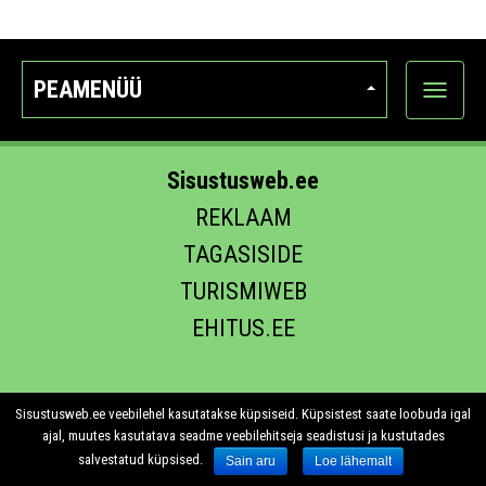
PEAMENÜÜ
Ava
kategoo
Sisustusweb.ee
REKLAAM
TAGASISIDE
TURISMIWEB
EHITUS.EE
Sisustusweb.ee veebilehel kasutatakse küpsiseid. Küpsistest saate loobuda igal
ajal, muutes kasutatava seadme veebilehitseja seadistusi ja kustutades
salvestatud küpsised.
Sain aru
Loe lähemalt