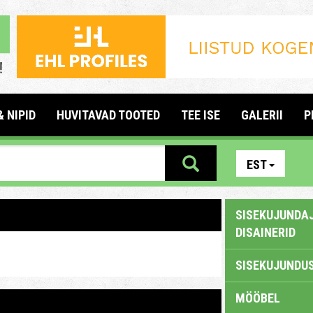
& NIPID
HUVITAVAD TOOTED
TEE ISE
GALERII
P
EST
SISEKUJUNDAJ
DISAINERID
SISEKUJUNDUS
MÖÖBEL