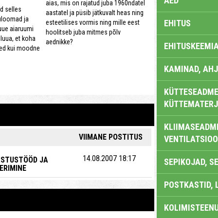
AED
aias, mis on rajatud juba 1960ndatel
id selles
aastatel ja püsib jätkuvalt heas ning
uloomad ja
EHITUS
esteetilises vormis ning mille eest
uue aiaruumi
hoolitseb juba mitmes põlv
i luua, et koha
aednikke?
EHITUSKEEMI
illed kui moodne
KAMINAD, AHJ
KÜTTESEADMED
KÜTTEMATERJ
KLIIMASEADME
VIIMANE POSTITUS
VENTILATSIO
14.08.2007 18:17
ASTUSTÖÖD JA
SEPIKOJAD, S
ERIMINE
POSTKASTID, 
KOLIMISTEEN