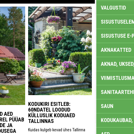
VALGUSTID
SISUSTUSELE
SISUSTUSE E-
AKNAKATTED
AKNAD, UKSED
VIIMISTLUSMA
SANITAARTEHN
KODUKIRI ESITLEB:
SAUN
60NDATEL LOODUD
D AED
KÜLLUSLIK KODUAED
REL PÜÜAB
KODUKAUBAD,
TALLINNAS
DE JA
Kuidas kulgeb kevad ühes Tallinna
DUSEGA