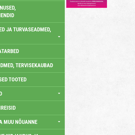
NUSED,
ENDID
ED JA TURVASEADMED,
ATARBED
DMED, TERVISEKAUBAD
SED TOOTED
D
IREISID
JA MUU NÕUANNE