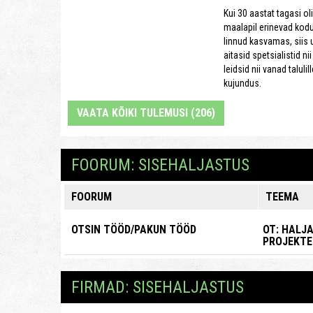
Kui 30 aastat tagasi ol
maalapil erinevad kod
linnud kasvamas, siis 
aitasid spetsialistid ni
leidsid nii vanad talul
kujundus.
VAATA KÕIKI TULEMUSI (206)
FOORUM: SISEHALJASTUS
FOORUM
TEEMA
OTSIN TÖÖD/PAKUN TÖÖD
OT: HALJ
PROJEKTE
FIRMAD: SISEHALJASTUS