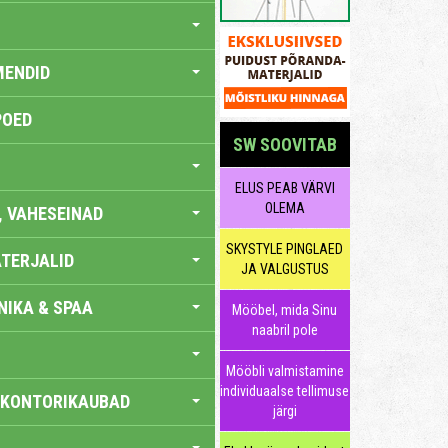
MENDID
POED
SW SOOVITAB
ELUS PEAB VÄRVI
OLEMA
, VAHESEINAD
SKYSTYLE PINGLAED
TERJALID
JA VALGUSTUS
IKA & SPAA
Mööbel, mida Sinu
naabril pole
Mööbli valmistamine
individuaalse tellimuse
 KONTORIKAUBAD
järgi