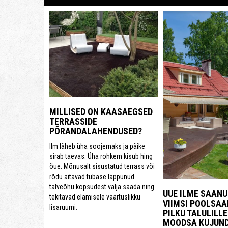
MILLISED ON KAASAEGSED
TERRASSIDE
PÕRANDALAHENDUSED?
Ilm läheb üha soojemaks ja päike
sirab taevas. Üha rohkem kisub hing
õue. Mõnusalt sisustatud terrass või
rõdu aitavad tubase läppunud
talveõhu kopsudest välja saada ning
UUE ILME SAANU
tekitavad elamisele väärtuslikku
VIIMSI POOLSAA
lisaruumi.
PILKU TALULILLE
MOODSA KUJUN