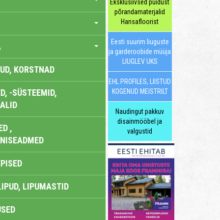
Eksklusiivsed puidust
põrandamaterjalid
Hansafloorist
Eesti suurim liuguste
A
ja garderoobide müüja
LIUGLEV UKS
UD, KORSTNAD
EHL PROFILES, LIISTUD
, -SÜSTEEMID,
KOGENUD MEISTRILT
ALID
Naudingut pakkuv
disainmööbel ja
D ,
valgustid
ONISEADMED
EPISED
LIPUD, LIPUMASTID
USED