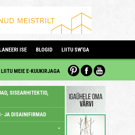
LANEERI ISE
BLOGID
LIITU SW'GA
LIITU MEIE E-KUUKIRJAGA
AD, SISEARHITEKTID,
- JA DISAINIFIRMAD