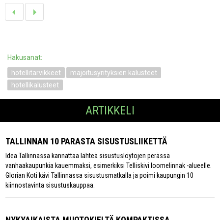
Hakusanat:
hotellitarvikkeet
majoitusyrityksien kalusteet
hotellikalusteet
ARTIKKELI
TALLINNAN 10 PARASTA SISUSTUSLIIKETTÄ
Idea Tallinnassa kannattaa lähteä sisustuslöytöjen perässä
vanhaakaupunkia kauemmaksi, esimerkiksi Telliskivi loomelinnak -alueelle.
Glorian Koti kävi Tallinnassa sisustusmatkalla ja poimi kaupungin 10
kiinnostavinta sisustuskauppaa.
NYKYAIKAISTA MUOTOKIELTÄ KOMPAKTISSA