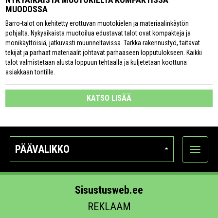
MUODOSSA
Barro-talot on kehitetty erottuvan muotokielen ja materiaalinkäytön
pohjalta. Nykyaikaista muotoilua edustavat talot ovat kompakteja ja
monikäyttöisiä, jatkuvasti muunneltavissa. Tarkka rakennustyö, taitavat
tekijät ja parhaat materiaalit johtavat parhaaseen lopputulokseen. Kaikki
talot valmistetaan alusta loppuun tehtaalla ja kuljetetaan koottuna
asiakkaan tontille.
KATSO LISÄÄ
PÄÄVALIKKO
Näytä
kategori
Sisustusweb.ee
REKLAAM