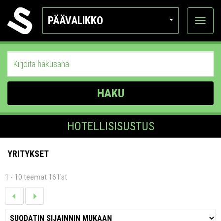
PÄÄVALIKKO
Näytä
kategor
HAKU
HOTELLISISUSTUS
YRITYKSET
1 - 10 teemat 161'st