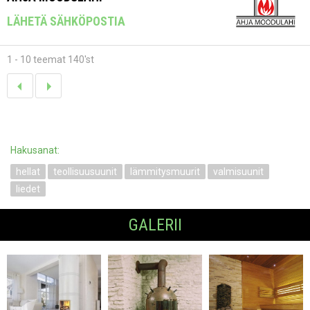
LÄHETÄ SÄHKÖPOSTIA
1 - 10 teemat 140'st
Hakusanat:
hellat
teollisuusuunit
lämmitysmuurit
valmisuunit
liedet
GALERII