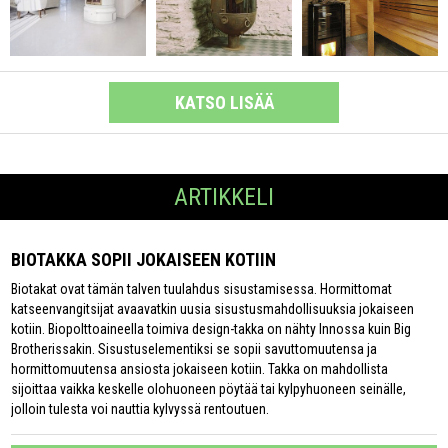
KATSO LISÄÄ
ARTIKKELI
BIOTAKKA SOPII JOKAISEEN KOTIIN
Biotakat ovat tämän talven tuulahdus sisustamisessa. Hormittomat
katseenvangitsijat avaavatkin uusia sisustusmahdollisuuksia jokaiseen
kotiin. Biopolttoaineella toimiva design-takka on nähty Innossa kuin Big
Brotherissakin. Sisustuselementiksi se sopii savuttomuutensa ja
hormittomuutensa ansiosta jokaiseen kotiin. Takka on mahdollista
sijoittaa vaikka keskelle olohuoneen pöytää tai kylpyhuoneen seinälle,
jolloin tulesta voi nauttia kylvyssä rentoutuen.