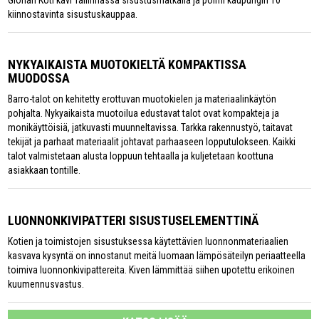
Glorian Koti kävi Tallinnassa sisustusmatkalla ja poimi kaupungin 10
kiinnostavinta sisustuskauppaa.
NYKYAIKAISTA MUOTOKIELTÄ KOMPAKTISSA
MUODOSSA
Barro-talot on kehitetty erottuvan muotokielen ja materiaalinkäytön
pohjalta. Nykyaikaista muotoilua edustavat talot ovat kompakteja ja
monikäyttöisiä, jatkuvasti muunneltavissa. Tarkka rakennustyö, taitavat
tekijät ja parhaat materiaalit johtavat parhaaseen lopputulokseen. Kaikki
talot valmistetaan alusta loppuun tehtaalla ja kuljetetaan koottuna
asiakkaan tontille.
LUONNONKIVIPATTERI SISUSTUSELEMENTTINÄ
Kotien ja toimistojen sisustuksessa käytettävien luonnonmateriaalien
kasvava kysyntä on innostanut meitä luomaan lämpösäteilyn periaatteella
toimiva luonnonkivipattereita. Kiven lämmittää siihen upotettu erikoinen
kuumennusvastus.