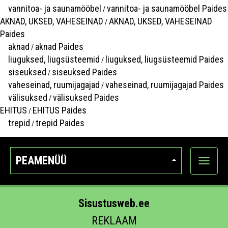
vannitoa- ja saunamööbel
vannitoa- ja saunamööbel Paides
/
AKNAD, UKSED, VAHESEINAD
AKNAD, UKSED, VAHESEINAD
/
Paides
aknad
aknad Paides
/
liuguksed, liugsüsteemid
liuguksed, liugsüsteemid Paides
/
siseuksed
siseuksed Paides
/
vaheseinad, ruumijagajad
vaheseinad, ruumijagajad Paides
/
välisuksed
välisuksed Paides
/
EHITUS
EHITUS Paides
/
trepid
trepid Paides
/
PEAMENÜÜ
Ava
kategoo
Sisustusweb.ee
REKLAAM