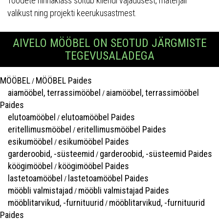
Toodete hinnaklass sõltub kliendi vajadusest, materjali
valikust ning projekti keerukusastmest.
AIVELO MÖÖBEL ON SEOTUD JÄRGMISTE
TEGEVUSALADEGA
MÖÖBEL
MÖÖBEL Paides
/
aiamööbel, terrassimööbel
aiamööbel, terrassimööbel
/
Paides
elutoamööbel
elutoamööbel Paides
/
eritellimusmööbel
eritellimusmööbel Paides
/
esikumööbel
esikumööbel Paides
/
garderoobid, -süsteemid
garderoobid, -süsteemid Paides
/
köögimööbel
köögimööbel Paides
/
lastetoamööbel
lastetoamööbel Paides
/
mööbli valmistajad
mööbli valmistajad Paides
/
mööblitarvikud, -furnituurid
mööblitarvikud, -furnituurid
/
Paides