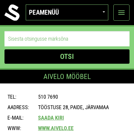
PEAMENÜÜ
Ava
katego
OTSI
AIVELO MÖÖBEL
TEL:
510 7690
AADRESS:
TÖÖSTUSE 28, PAIDE, JÄRVAMAA
E-MAIL:
SAADA KIRI
WWW:
WWW.AIVELO.EE