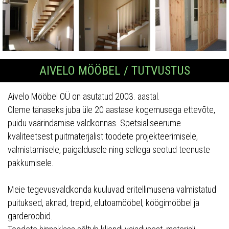
AIVELO MÖÖBEL / TUTVUSTUS
Aivelo Mööbel OÜ on asutatud 2003. aastal.
Oleme tänaseks juba üle 20 aastase kogemusega ettevõte,
puidu väärindamise valdkonnas. Spetsialiseerume
kvaliteetsest puitmaterjalist toodete projekteerimisele,
valmistamisele, paigaldusele ning sellega seotud teenuste
pakkumisele.
Meie tegevusvaldkonda kuuluvad eritellimusena valmistatud
puituksed, aknad, trepid, elutoamööbel, köögimööbel ja
garderoobid.