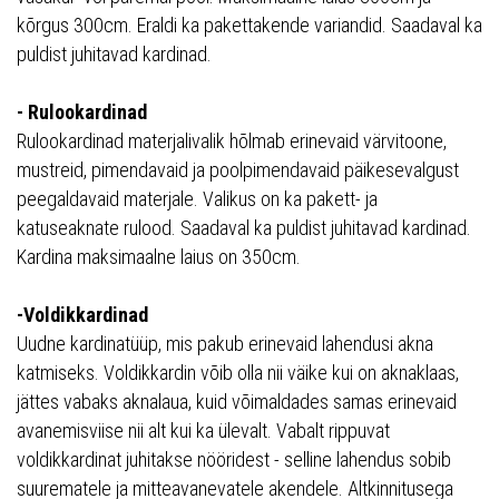
kõrgus 300cm. Eraldi ka pakettakende variandid. Saadaval ka
puldist juhitavad kardinad.
- Rulookardinad
Rulookardinad materjalivalik hõlmab erinevaid värvitoone,
mustreid, pimendavaid ja poolpimendavaid päikesevalgust
peegaldavaid materjale. Valikus on ka pakett- ja
katuseaknate rulood. Saadaval ka puldist juhitavad kardinad.
Kardina maksimaalne laius on 350cm.
-Voldikkardinad
Uudne kardinatüüp, mis pakub erinevaid lahendusi akna
katmiseks. Voldikkardin võib olla nii väike kui on aknaklaas,
jättes vabaks aknalaua, kuid võimaldades samas erinevaid
avanemisviise nii alt kui ka ülevalt. Vabalt rippuvat
voldikkardinat juhitakse nööridest - selline lahendus sobib
suurematele ja mitteavanevatele akendele. Altkinnitusega