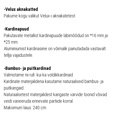
-Velux aknakatted
Pakume kogu valikut Velux-i aknakatetest.
-Kardinapuud
Pakutavate metallist kardinapuude läbimõõdud on *16 mm ja
*25 mm.
Alumiiniumist kardinasiine on võimalik painutadada vastavalt
tellja vajadustele.
-Bambus- ja puitkardinad
Valmistame nii rull- kui ka voldikkardinaid.
Kardinate materjalidena kasutame naturaalseid bambus- ja
puitkangaid.
Naturaalsetest materjalidest kangaste värvide toonid võivad
veidi varieeruda erinevate partiide korral.
Maksimum laius: 240 cm.