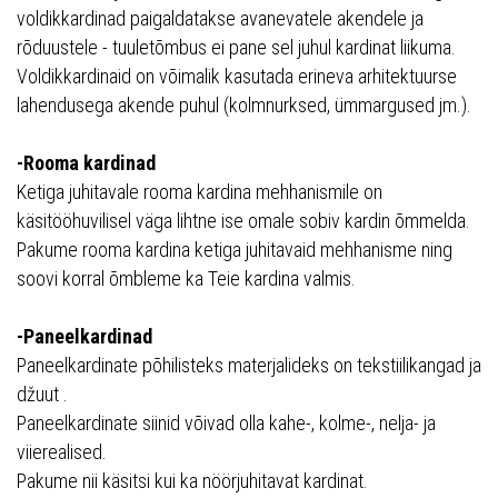
voldikkardinad paigaldatakse avanevatele akendele ja
rõduustele - tuuletõmbus ei pane sel juhul kardinat liikuma.
Voldikkardinaid on võimalik kasutada erineva arhitektuurse
lahendusega akende puhul (kolmnurksed, ümmargused jm.).
-Rooma kardinad
Ketiga juhitavale rooma kardina mehhanismile on
käsitööhuvilisel väga lihtne ise omale sobiv kardin õmmelda.
Pakume rooma kardina ketiga juhitavaid mehhanisme ning
soovi korral õmbleme ka Teie kardina valmis.
-Paneelkardinad
Paneelkardinate põhilisteks materjalideks on tekstiilikangad ja
džuut .
Paneelkardinate siinid võivad olla kahe-, kolme-, nelja- ja
viierealised.
Pakume nii käsitsi kui ka nöörjuhitavat kardinat.