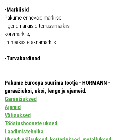
-Markiisid
Pakume erinevaid markiise:
liigendmarkiis e.terrassimarkiis,
korvmarkiis,
lihtmarkiis e.aknamarkiis.
-Turvakardinad
Pakume Euroopa suurima tootja - HÖRMANN -
garaažiuksi, uksi, lenge ja ajameid.
Garaažiuksed
Ajamid
Välisuksed
Tööstushoonete uksed
Laadimistehnika
Uksed: välisuksed, korteriuksed, metalluksed,