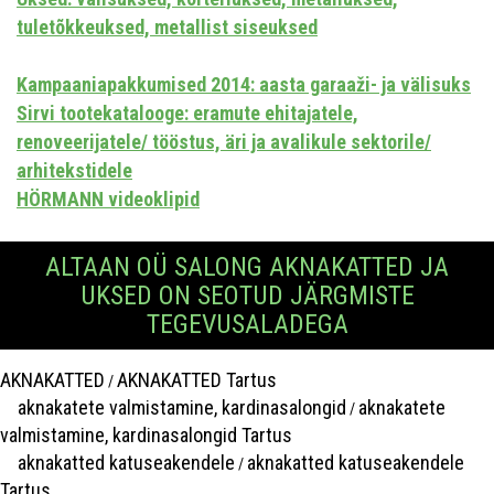
tuletõkkeuksed, metallist siseuksed
Kampaaniapakkumised 2014: aasta garaaži- ja välisuks
Sirvi tootekatalooge: eramute ehitajatele,
renoveerijatele/ tööstus, äri ja avalikule sektorile/
arhitekstidele
HÖRMANN videoklipid
ALTAAN OÜ SALONG AKNAKATTED JA
UKSED ON SEOTUD JÄRGMISTE
TEGEVUSALADEGA
AKNAKATTED
AKNAKATTED Tartus
/
aknakatete valmistamine, kardinasalongid
aknakatete
/
valmistamine, kardinasalongid Tartus
aknakatted katuseakendele
aknakatted katuseakendele
/
Tartus