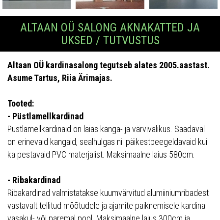
ALTAAN OÜ SALONG AKNAKATTED JA
UKSED / TUTVUSTUS
Altaan OÜ kardinasalong tegutseb alates 2005.aastast.
Asume Tartus, Riia Ärimajas.
Tooted:
- Püstlamellkardinad
Püstlamellkardinaid on laias kanga- ja värvivalikus. Saadaval
on erinevaid kangaid, sealhulgas nii päikestpeegeldavaid kui
ka pestavaid PVC materjalist. Maksimaalne laius 580cm.
- Ribakardinad
Ribakardinad valmistatakse kuumvärvitud alumiiniumribadest
vastavalt tellitud mõõtudele ja ajamite paiknemisele kardina
vasakul- või paremal pool. Maksimaalne laius 300cm ja