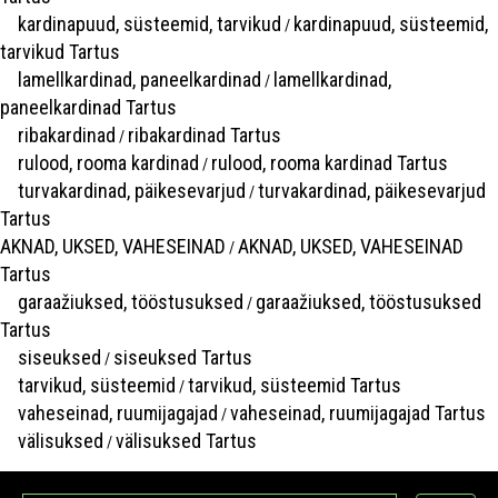
kardinapuud, süsteemid, tarvikud
kardinapuud, süsteemid,
/
tarvikud Tartus
lamellkardinad, paneelkardinad
lamellkardinad,
/
paneelkardinad Tartus
ribakardinad
ribakardinad Tartus
/
rulood, rooma kardinad
rulood, rooma kardinad Tartus
/
turvakardinad, päikesevarjud
turvakardinad, päikesevarjud
/
Tartus
AKNAD, UKSED, VAHESEINAD
AKNAD, UKSED, VAHESEINAD
/
Tartus
garaažiuksed, tööstusuksed
garaažiuksed, tööstusuksed
/
Tartus
siseuksed
siseuksed Tartus
/
tarvikud, süsteemid
tarvikud, süsteemid Tartus
/
vaheseinad, ruumijagajad
vaheseinad, ruumijagajad Tartus
/
välisuksed
välisuksed Tartus
/