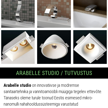
ARABELLE STUDIO / TUTVUSTUS
Arabelle studio
on innovatiivse ja modrernse
sanitaartehnika ja vannitoamööbli müügiga tegelev ettevõte.
Tänaseks oleme turule toonud Eestis esimesed mikro-
nanomulli nahahooldussüsteemiga varustatud