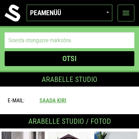
PEAMENÜÜ
Ava
katego
OTSI
ARABELLE STUDIO
E-MAIL:
SAADA KIRI
ARABELLE STUDIO / FOTOD