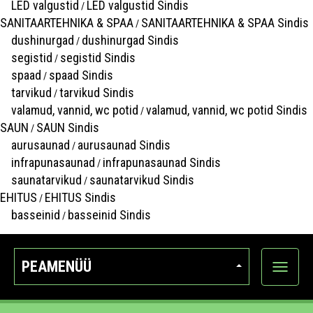
LED valgustid
LED valgustid Sindis
/
SANITAARTEHNIKA & SPAA
SANITAARTEHNIKA & SPAA Sindis
/
dushinurgad
dushinurgad Sindis
/
segistid
segistid Sindis
/
spaad
spaad Sindis
/
tarvikud
tarvikud Sindis
/
valamud, vannid, wc potid
valamud, vannid, wc potid Sindis
/
SAUN
SAUN Sindis
/
aurusaunad
aurusaunad Sindis
/
infrapunasaunad
infrapunasaunad Sindis
/
saunatarvikud
saunatarvikud Sindis
/
EHITUS
EHITUS Sindis
/
basseinid
basseinid Sindis
/
PEAMENÜÜ
Ava
kategoo