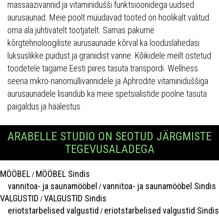
massaazivannid ja vitaminidušši funktsioonidega uudsed
aurusaunad. Meie poolt müüdavad tooted on hoolikalt valitud
oma ala juhtivatelt tootjatelt. Samas pakume
kõrgtehnoloogiliste aurusaunade kõrval ka looduslähedasi
luksuslikke puidust ja graniidist vanne. Kõikidele meilt ostetud
toodetele tagame Eesti piires tasuta transpordi. Wellness
seeria mikro-nanomullivannidele ja Aphrodite vitaminiduššiga
aurusaunadele lisandub ka meie spetsialistide poolne tasuta
paigaldus ja häälestus.
ARABELLE STUDIO ON SEOTUD JÄRGMISTE
TEGEVUSALADEGA
MÖÖBEL
MÖÖBEL Sindis
/
vannitoa- ja saunamööbel
vannitoa- ja saunamööbel Sindis
/
VALGUSTID
VALGUSTID Sindis
/
eriotstarbelised valgustid
eriotstarbelised valgustid Sindis
/